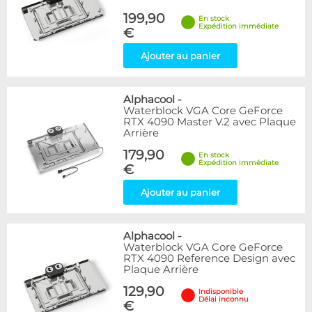
199,90
En stock
Expédition immédiate
€
Ajouter au panier
Alphacool
-
Waterblock VGA Core GeForce
RTX 4090 Master V.2 avec Plaque
Arrière
179,90
En stock
Expédition immédiate
€
Ajouter au panier
Alphacool
-
Waterblock VGA Core GeForce
RTX 4090 Reference Design avec
Plaque Arrière
129,90
Indisponible
Délai inconnu
€