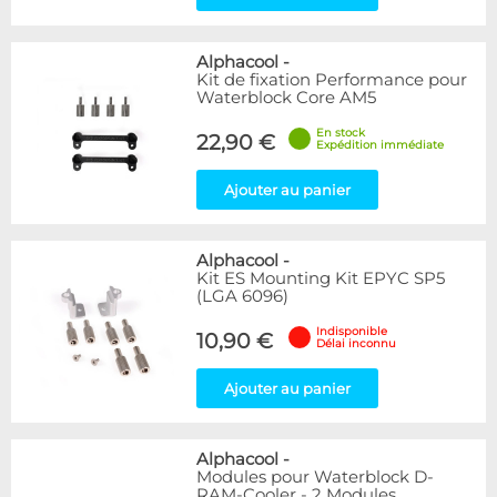
Alphacool
-
Kit de fixation Performance pour
Waterblock Core AM5
En stock
22,90 €
Expédition immédiate
Ajouter au panier
Alphacool
-
Kit ES Mounting Kit EPYC SP5
(LGA 6096)
Indisponible
10,90 €
Délai inconnu
Ajouter au panier
Alphacool
-
Modules pour Waterblock D-
RAM-Cooler - 2 Modules