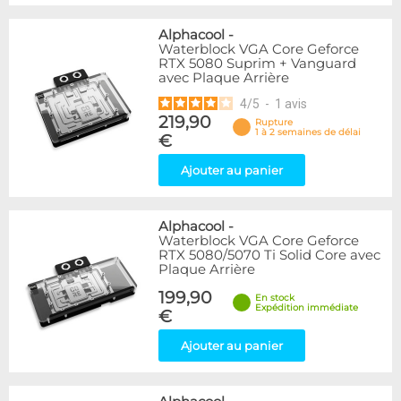
Alphacool
-
Waterblock VGA Core Geforce
RTX 5080 Suprim + Vanguard
avec Plaque Arrière
4
/
5
-
1
avis
219,90
Rupture
1 à 2 semaines de délai
€
Ajouter au panier
Alphacool
-
Waterblock VGA Core Geforce
RTX 5080/5070 Ti Solid Core avec
Plaque Arrière
199,90
En stock
Expédition immédiate
€
Ajouter au panier