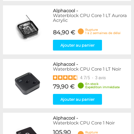
Alphacool
-
Waterblock CPU Core 1 LT Aurora
Acrylic
Rupture
84,90 €
1 à 2 semaines de délai
Ajouter au panier
Alphacool
-
Waterblock CPU Core 1 LT Noir
4.7
/
5
-
3
avis
En stock
79,90 €
Expédition immédiate
Ajouter au panier
Alphacool
-
Waterblock CPU Core 1 Noir
105,90
Rupture