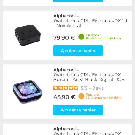
Alphacool
-
Waterblock CPU Eisblock XPX 1U
- Noir Acetal
En stock
79,90 €
Expédition immédiate
Ajouter au panier
Alphacool
-
Waterblock CPU Eisblock XPX
Aurora - Acryl Black Digital RGB
5
/
5
-
3
avis
Rupture
45,90 €
1 à 2 semaines de délai
Ajouter au panier
Alphacool
-
Waterblock CPU Eisblock XPX