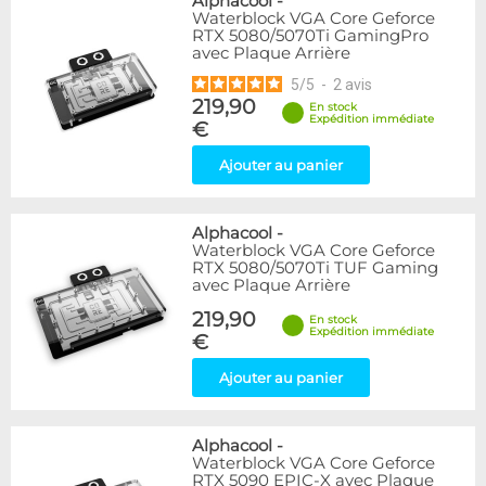
Alphacool
-
Waterblock VGA Core Geforce
RTX 5080/5070Ti GamingPro
avec Plaque Arrière
5
/
5
-
2
avis
219,90
En stock
Expédition immédiate
€
Ajouter au panier
Alphacool
-
Waterblock VGA Core Geforce
RTX 5080/5070Ti TUF Gaming
avec Plaque Arrière
219,90
En stock
Expédition immédiate
€
Ajouter au panier
Alphacool
-
Waterblock VGA Core Geforce
RTX 5090 EPIC-X avec Plaque