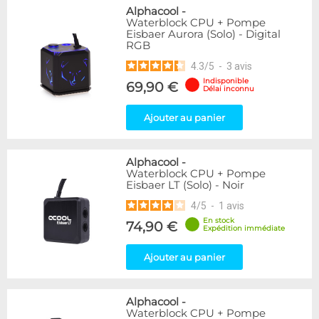
Alphacool
-
Waterblock CPU + Pompe
Eisbaer Aurora (Solo) - Digital
RGB
4.3
/
5
-
3
avis
Indisponible
69,90 €
Délai inconnu
Ajouter au panier
Alphacool
-
Waterblock CPU + Pompe
Eisbaer LT (Solo) - Noir
4
/
5
-
1
avis
En stock
74,90 €
Expédition immédiate
Ajouter au panier
Alphacool
-
Waterblock CPU + Pompe