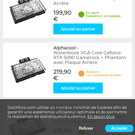
Arrière
199,90
En stock
Expédition immédiate
€
Ajouter au panier
Alphacool
-
Waterblock VGA Core Geforce
RTX 5090 Gamerock + Phantom
avec Plaque Arrière
219,90
Rupture
1 à 2 semaines de délai
€
Ajouter au panier
Alphacool
-
DocMicro.com utilise un nombre minimal de Cookies afin de
Waterblock VGA Core Geforce
garantir une expérience utilisateur optimale et de permettre
RTX 5090 Gaming + Windforce
la réalisation de statistiques d'audience.
En savoir plus
avec Plaque Arrière
Refuser
Accepter
219,90
En stock
Expédition immédiate