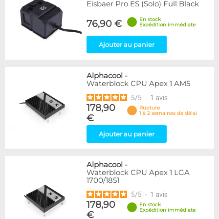
Eisbaer Pro ES (Solo) Full Black
En stock
76,90 €
Expédition immédiate
Ajouter au panier
Alphacool
-
Waterblock CPU Apex 1 AM5
5
/
5
-
1
avis
178,90
Rupture
1 à 2 semaines de délai
€
Ajouter au panier
Alphacool
-
Waterblock CPU Apex 1 LGA
1700/1851
5
/
5
-
1
avis
178,90
En stock
Expédition immédiate
€