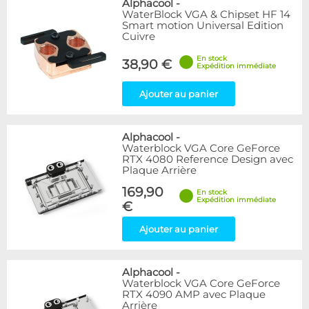
Alphacool
-
WaterBlock VGA & Chipset HF 14
Smart motion Universal Edition
Cuivre
En stock
38,90 €
Expédition immédiate
Ajouter au panier
Alphacool
-
Waterblock VGA Core GeForce
RTX 4080 Reference Design avec
Plaque Arrière
169,90
En stock
Expédition immédiate
€
Ajouter au panier
Alphacool
-
Waterblock VGA Core GeForce
RTX 4090 AMP avec Plaque
Arrière