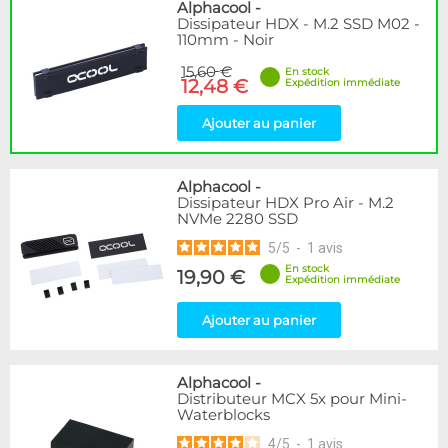
Disponibilité / Promotions
Alphacool
-
Dissipateur HDX - M.2 SSD M02 -
Articles en stock
110mm - Noir
Articles en promotions
15,60 €
En stock
12,48 €
Expédition immédiate
Appliquer
Ajouter au panier
Alphacool
-
Dissipateur HDX Pro Air - M.2
NVMe 2280 SSD
5
/
5
-
1
avis
En stock
19,90 €
Expédition immédiate
Ajouter au panier
Alphacool
-
Distributeur MCX 5x pour Mini-
Waterblocks
4
/
5
-
1
avis