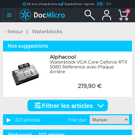
FR
/
EN
26 ans d'expérience
Expédition rapide
0
Retour
Waterblocks
Nos suggestions
Alphacool
Waterblock VGA Core Geforce RTX
5080 Reference avec Plaque
Arrière
219,90 €
Filtrer les articles
Filtrer
les
articles
223 articles
Trier par
Catégorie
Alphacool – 102 articles