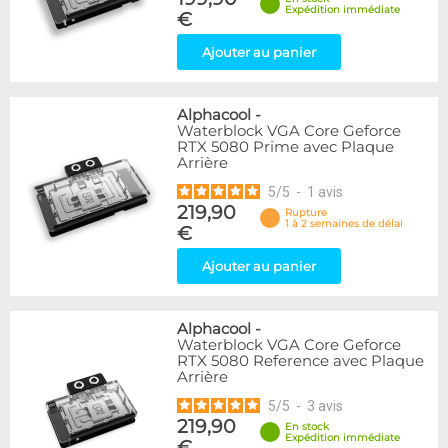
Expédition immédiate
€
Ajouter au panier
Alphacool
-
Waterblock VGA Core Geforce
RTX 5080 Prime avec Plaque
Arrière
5
/
5
-
1
avis
219,90
Rupture
1 à 2 semaines de délai
€
Ajouter au panier
Alphacool
-
Waterblock VGA Core Geforce
RTX 5080 Reference avec Plaque
Arrière
5
/
5
-
3
avis
219,90
En stock
Expédition immédiate
€