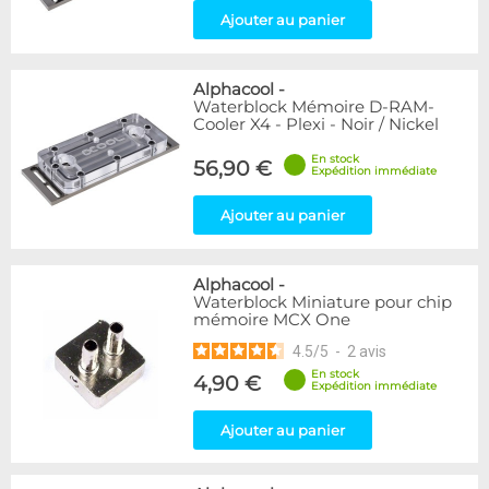
Ajouter au panier
Alphacool
-
Waterblock Mémoire D-RAM-
Cooler X4 - Plexi - Noir / Nickel
En stock
56,90 €
Expédition immédiate
Ajouter au panier
Alphacool
-
Waterblock Miniature pour chip
mémoire MCX One
4.5
/
5
-
2
avis
En stock
4,90 €
Expédition immédiate
Ajouter au panier