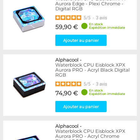
Aurora Edge - Plexi Chrome -
Digital RGB
5
/
5
-
3
avis
En stock
59,90 €
Expédition immédiate
Ajouter au panier
Alphacool
-
Waterblock CPU Eisblock XPX
Aurora PRO - Acryl Black Digital
RGB
5
/
5
-
3
avis
En stock
74,90 €
Expédition immédiate
Ajouter au panier
Alphacool
-
Waterblock CPU Eisblock XPX
Aurora PRO - Acryl Chrome