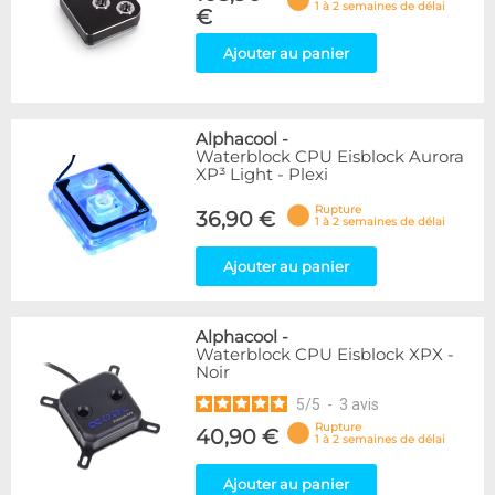
1 à 2 semaines de délai
€
Ajouter au panier
Alphacool
-
Waterblock CPU Eisblock Aurora
XP³ Light - Plexi
Rupture
36,90 €
1 à 2 semaines de délai
Ajouter au panier
Alphacool
-
Waterblock CPU Eisblock XPX -
Noir
5
/
5
-
3
avis
Rupture
40,90 €
1 à 2 semaines de délai
Ajouter au panier