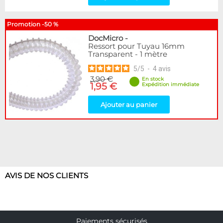
Promotion -50 %
DocMicro
-
Ressort pour Tuyau 16mm
Transparent - 1 mètre
5
/
5
-
4
avis
3,90 €
En stock
1,95 €
Expédition immédiate
Ajouter au panier
AVIS DE NOS CLIENTS
Paiements sécurisés