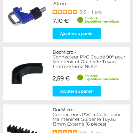
20mm
5
/
5
-
1
avis
En stock
7,10 €
Expédition immédiate
Ajouter au panier
DocMicro
-
Connecteur PVC Coudé 90° pour
Maintenir et Guider le Tuyau
11mm Externe NOIR
En stock
2,59 €
Expédition immédiate
Ajouter au panier
DocMicro
-
Connecteurs PVC à Coller pour
Maintenir et Guider le Tuyau
13mm Externe (6 pièces)
5
/
5
-
3
avis