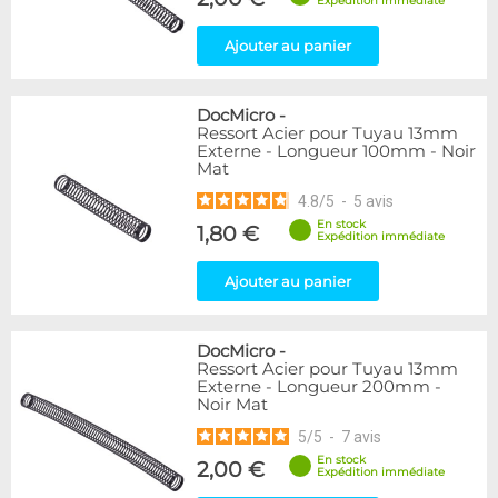
Expédition immédiate
Ajouter au panier
DocMicro
-
Ressort Acier pour Tuyau 13mm
Externe - Longueur 100mm - Noir
Mat
4.8
/
5
-
5
avis
En stock
1,80 €
Expédition immédiate
Ajouter au panier
DocMicro
-
Ressort Acier pour Tuyau 13mm
Externe - Longueur 200mm -
Noir Mat
5
/
5
-
7
avis
En stock
2,00 €
Expédition immédiate