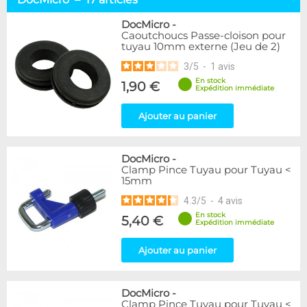
Alphacool
16
DocMicro
17
DocMicro
-
Caoutchoucs Passe-cloison pour
BARROW
11
tuyau 10mm externe (Jeu de 2)
Bykski
1
3
/
5
-
1
avis
Cooling.fr
1
EK Water Blocks
4
En stock
1,90 €
Expédition immédiate
Mayhems
3
Monsoon
2
Ajouter au panier
XSPC
4
Disponibilité / Promotions
DocMicro
-
Clamp Pince Tuyau pour Tuyau <
Articles en stock
15mm
Articles en promotions
4.3
/
5
-
4
avis
En stock
5,40 €
Appliquer
Expédition immédiate
Ajouter au panier
DocMicro
-
Clamp Pince Tuyau pour Tuyau <