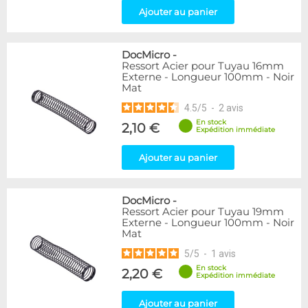
Ajouter au panier
DocMicro
-
Ressort Acier pour Tuyau 16mm
Externe - Longueur 100mm - Noir
Mat
4.5
/
5
-
2
avis
En stock
2,10 €
Expédition immédiate
Ajouter au panier
DocMicro
-
Ressort Acier pour Tuyau 19mm
Externe - Longueur 100mm - Noir
Mat
5
/
5
-
1
avis
En stock
2,20 €
Expédition immédiate
Ajouter au panier