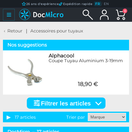
FR
/
EN
26 ans d'expérience
Expédition rapide
0
Retour
Accessoires pour tuyaux
Nos suggestions
Alphacool
Coupe Tuyau Aluminium 3-19mm
18,90 €
Filtrer les articles
Filtrer
les
articles
17 articles
Trier par
Marque
DocMicro – 17 articles