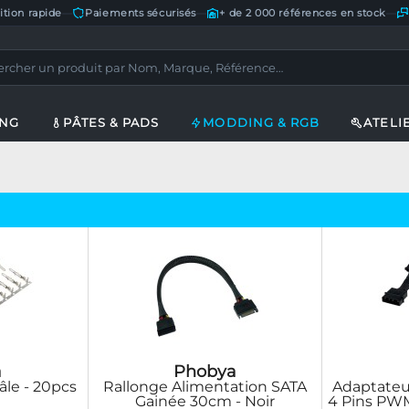
ition rapide
—
Paiements sécurisés
—
+ de 2 000 références en stock
—
ING
PÂTES & PADS
MODDING & RGB
ATELI
a
Phobya
âle - 20pcs
Rallonge Alimentation SATA
Adaptateur
Gainée 30cm - Noir
4 Pins PWM