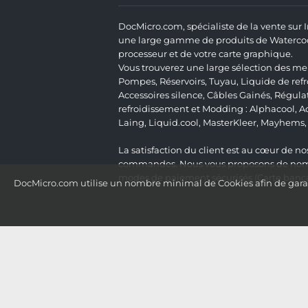
DocMicro.com, spécialiste de la vente sur
une large gamme de produits de Watercooli
processeur et de votre carte graphique.
Vous trouverez une large sélection des mei
Pompes
,
Réservoirs
,
Tuyau
,
Liquide de ref
Accessoires silence
,
Câbles Gainés
,
Régula
refroidissement et Modding :
Alphacool
,
A
Laing
,
Liquid.cool
,
MasterKleer
,
Mayhems
La satisfaction du client est au cœur de nos
commandes. Nous vous proposons de nombre
modes de paiement sécurisés (Carte bancai
DocMicro.com utilise un nombre minimal de Cookies afin de garant