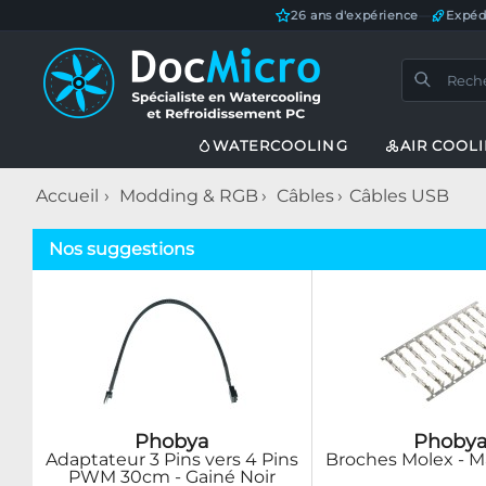
26 ans d'expérience
—
Expéd
WATERCOOLING
AIR COOL
Accueil
Modding & RGB
Câbles
Câbles USB
Nos suggestions
Phobya
Phoby
Adaptateur 3 Pins vers 4 Pins
Broches Molex - M
PWM 30cm - Gainé Noir