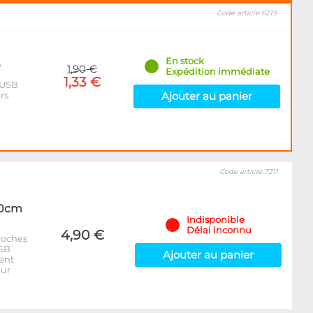
Code article 6219
En stock
e
1,90 €
Expédition immédiate
1,33 €
 USB
rs
Ajouter au panier
Code article 7211
40cm
Indisponible
Délai inconnu
4,90 €
roches
USB
Ajouter au panier
ent
eur