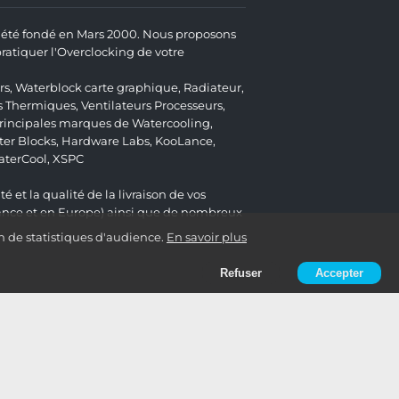
 a été fondé en Mars 2000. Nous proposons
atiquer l'Overclocking de votre
rs
,
Waterblock carte graphique
,
Radiateur
,
s Thermiques
,
Ventilateurs Processeurs
,
 principales marques de Watercooling,
er Blocks
,
Hardware Labs
,
KooLance
,
aterCool
,
XSPC
é et la qualité de la livraison de vos
ance et en Europe) ainsi que de nombreux
n de statistiques d'audience.
En savoir plus
Refuser
Accepter