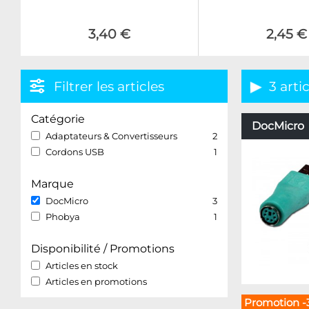
3,40 €
2,45 €
Filtrer les articles
3 arti
Catégorie
DocMicro –
Adaptateurs & Convertisseurs
2
Cordons USB
1
Marque
DocMicro
3
Phobya
1
Disponibilité / Promotions
Articles en stock
Articles en promotions
Promotion -