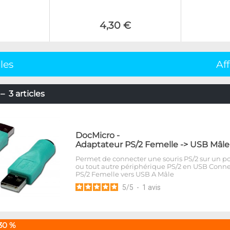
4,30 €
cles
Af
 3 articles
DocMicro
-
Adaptateur PS/2 Femelle -> USB Mâle
Permet de connecter une souris PS/2 sur un p
ou tout autre périphérique PS/2 en USB Conn
PS/2 Femelle vers USB A Mâle
5
/
5
-
1
avis
30 %