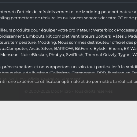
 Internet d’article de refroidissement et de Modding pour ordinateur
ng permettant de réduire les nuisances sonores de votre PC et de pr
lleurs produits pour équiper votre ordinateur :
Waterblock Processeu
roidissement
,
Embouts
,
Kit complet
Ventilateurs Boîtiers
,
Pâtes & Pad
teurs température
,
Modding
. Nous sommes distributeur officiel des
quaComputer
,
Arctic Silver
,
BARROW
,
BitFenix
,
Bykski
,
Eheim
,
EK Wat
,
Monsoon
,
NoiseBlocker
,
Phobya
,
SwifTech
,
Thermal Grizzly
,
Tygon
,
W
 préoccupations et nous apportons un soin tout particulier à la rapidit
ux choix de livraison (Colissimo, Chronopost, DPD, livraison en Fr
re, 3xCB by Cofidis, PayPal ou Virement).
ir une expérience utilisateur optimale et de permettre la réalisatio
© 2000-2026
Doc Micro
- Tous droits réservés