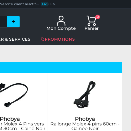
Service client réactif
—
FR
/
EN
0
Mon Compte
Panier
ER & SERVICES
PROMOTIONS
Phobya
Phobya
 Molex 4 Pins vers
Rallonge Molex 4 pins 60cm -
 30cm - Gainé Noir
Gainée Noir