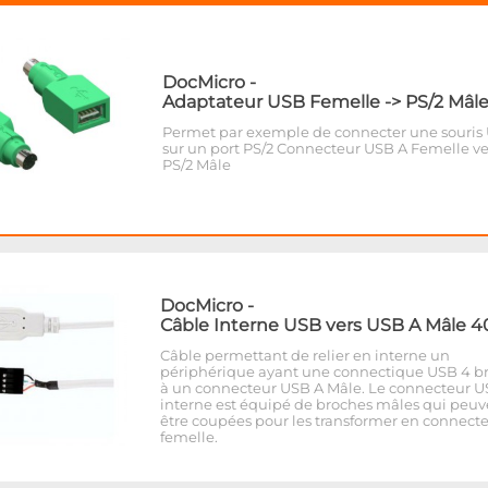
DocMicro
-
Adaptateur USB Femelle -> PS/2 Mâl
Permet par exemple de connecter une souris
sur un port PS/2 Connecteur USB A Femelle ve
PS/2 Mâle
DocMicro
-
Câble Interne USB vers USB A Mâle 
Câble permettant de relier en interne un
périphérique ayant une connectique USB 4 b
à un connecteur USB A Mâle. Le connecteur 
interne est équipé de broches mâles qui peuv
être coupées pour les transformer en connect
femelle.