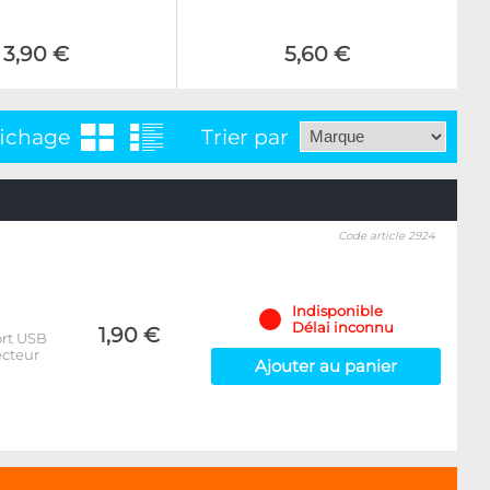
3,90 €
5,60 €
fichage
Trier par
Code article 2924
Indisponible
Délai inconnu
1,90 €
ort USB
ecteur
Ajouter au panier