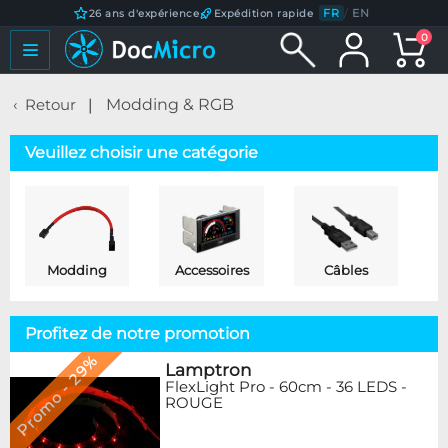
FR
/
EN
26 ans d'expérience
Expédition rapide
0
Retour
Modding & RGB
Veuillez choisir une catégorie
Modding
Accessoires
Câbles
Profitez de notre promotion
Promo - 29%
Lamptron
FlexLight Pro - 60cm - 36 LEDS -
ROUGE