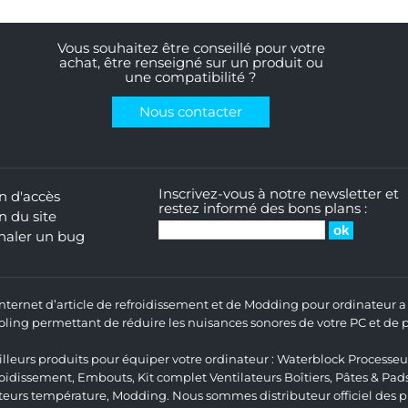
Vous souhaitez être conseillé pour votre
achat, être renseigné sur un produit ou
une compatibilité ?
Nous contacter
Inscrivez-vous à notre newsletter et
n d'accès
restez informé des bons plans :
n du site
naler un bug
 Internet d’article de refroidissement et de Modding pour ordinateur
ng permettant de réduire les nuisances sonores de votre PC et de pr
lleurs produits pour équiper votre ordinateur :
Waterblock Processeu
roidissement
,
Embouts
,
Kit complet
Ventilateurs Boîtiers
,
Pâtes & Pad
teurs température
,
Modding
. Nous sommes distributeur officiel des