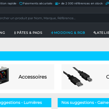
ition rapide
—
Paiements sécurisés
—
+ de 2 000 références en stock
—
ING
PÂTES & PADS
MODDING & RGB
ATELI
Accessoires
C
uggestions - Lumières
Nos suggestions - Gaines 