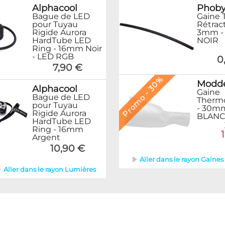
Alphacool
Phob
Bague de LED
Gaine 
pour Tuyau
Rétract
Rigide Aurora
3mm -
HardTube LED
NOIR
Ring - 16mm Noir
- LED RGB
0
7,90 €
Promo - 30%
Modd
Alphacool
Gaine
Bague de LED
Thermo
pour Tuyau
- 30mm
Rigide Aurora
BLANC
HardTube LED
Ring - 16mm
Argent
10,90 €
Aller dans le rayon Gaines &
Aller dans le rayon Lumières