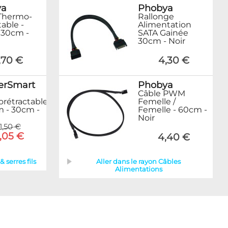
ya
Phobya
Thermo-
Rallonge
able -
Alimentation
 30cm -
SATA Gainée
30cm - Noir
,70 €
4,30 €
erSmart
Phobya
Câble PWM
rétractable
Femelle /
 - 30cm -
Femelle - 60cm -
Noir
1,50 €
1,05 €
4,40 €
 serres fils
Aller dans le rayon Câbles
Alimentations