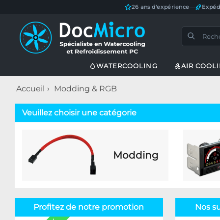
26 ans d'expérience
—
Expéd
WATERCOOLING
AIR COOL
Accueil
Modding & RGB
Veuillez choisir une catégorie
Modding
Profitez de notre promotion
Nos s