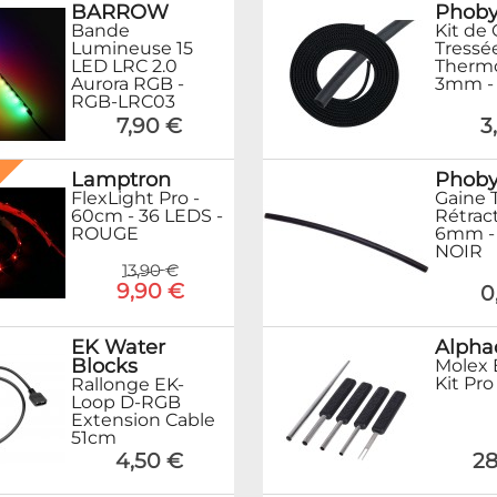
BARROW
Phob
Bande
Kit de
Lumineuse 15
Tressé
LED LRC 2.0
Therm
Aurora RGB -
3mm -
RGB-LRC03
7,90 €
3
%
Lamptron
Phob
FlexLight Pro -
Gaine 
60cm - 36 LEDS -
Rétract
ROUGE
6mm -
NOIR
13,90 €
9,90 €
0
EK Water
Alpha
Blocks
Molex 
Kit Pro
Rallonge EK-
Loop D-RGB
Extension Cable
51cm
4,50 €
28