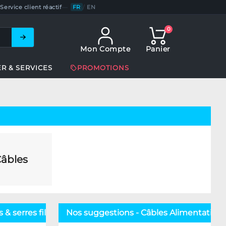
Service client réactif
—
FR
/
EN
0
Mon Compte
Panier
ER & SERVICES
PROMOTIONS
âbles
& serres fils
Nos suggestions - Câbles Alimentation