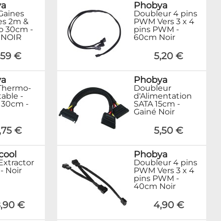
ya
Phobya
 Gaines
Doubleur 4 pins
es 2m &
PWM Vers 3 x 4
o 30cm -
pins PWM -
 NOIR
60cm Noir
,59 €
5,20 €
ya
Phobya
Thermo-
Doubleur
able -
d'Alimentation
 30cm -
SATA 15cm -
Gainé Noir
,75 €
5,50 €
cool
Phobya
Extractor
Doubleur 4 pins
 - Noir
PWM Vers 3 x 4
pins PWM -
40cm Noir
,90 €
4,90 €