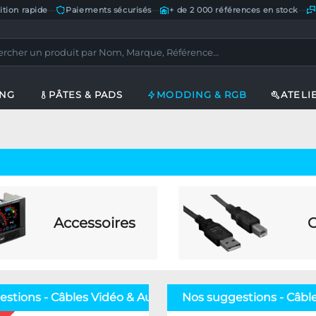
ition rapide
—
Paiements sécurisés
—
+ de 2 000 références en stock
—
ING
PÂTES & PADS
MODDING & RGB
ATELI
Accessoires
C
stions - Câbles Vidéo & Audio
Nos suggestions - Câbl