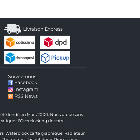
Livraison Express
Suivez-nous :
Facebook
Instagram
RSS News
 a été fondé en Mars 2000. Nous proposons
atiquer l'Overclocking de votre
rs
,
Waterblock carte graphique
,
Radiateur
,
s Thermiques
,
Ventilateurs Processeurs
,