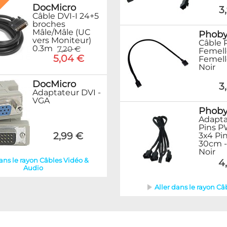
%
DocMicro
3
Câble DVI-I 24+5
broches
Mâle/Mâle (UC
Phob
vers Moniteur)
Câble
0.3m
7,20 €
Femell
5,04 €
Femell
Noir
DocMicro
3
Adaptateur DVI -
VGA
Phob
Adapta
Pins P
2,99 €
3x4 P
30cm -
Noir
dans le rayon Câbles Vidéo &
4
Audio
Aller dans le rayon Câ