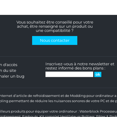
Vous souhaitez être conseillé pour votre
achat, être renseigné sur un produit ou
une compatibilité ?
Nous contacter
Inscrivez-vous à notre newsletter et
n d'accès
restez informé des bons plans :
n du site
naler un bug
 Internet d’article de refroidissement et de Modding pour ordinateur
ng permettant de réduire les nuisances sonores de votre PC et de pr
lleurs produits pour équiper votre ordinateur :
Waterblock Processeu
roidissement
,
Embouts
,
Kit complet
Ventilateurs Boîtiers
,
Pâtes & Pad