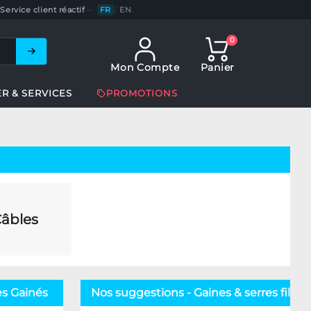
Service client réactif
—
FR
/
EN
0
Mon Compte
Panier
ER & SERVICES
PROMOTIONS
âbles
es Gainés
Nos suggestions - Gaines & serres fils