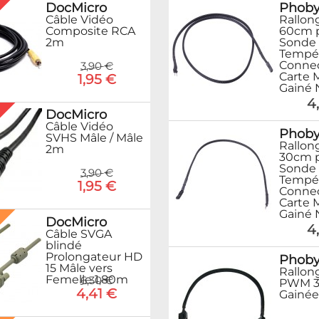
%
DocMicro
Phob
Câble Vidéo
Rallon
Composite RCA
60cm 
2m
Sonde
Tempér
Connec
3,90 €
Carte 
1,95 €
Gainé 
4
%
DocMicro
Câble Vidéo
Phob
SVHS Mâle / Mâle
Rallon
2m
30cm 
Sonde
3,90 €
Tempér
1,95 €
Connec
Carte 
Gainé 
%
DocMicro
4
Câble SVGA
blindé
Prolongateur HD
Phob
15 Mâle vers
Rallon
Femelle 1,80m
6,30 €
PWM 
4,41 €
Gainée