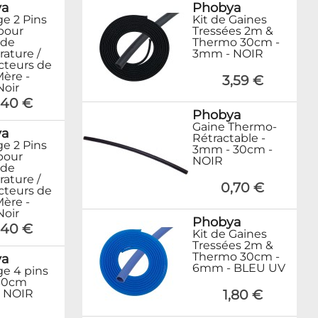
ya
Phobya
ge 2 Pins
Kit de Gaines
pour
Tressées 2m &
 de
Thermo 30cm -
ature /
3mm - NOIR
teurs de
Mère -
3,59 €
Noir
,40 €
Phobya
Gaine Thermo-
ya
Rétractable -
ge 2 Pins
3mm - 30cm -
pour
NOIR
 de
ature /
0,70 €
teurs de
Mère -
Noir
Phobya
,40 €
Kit de Gaines
Tressées 2m &
Thermo 30cm -
ya
6mm - BLEU UV
ge 4 pins
30cm
 NOIR
1,80 €