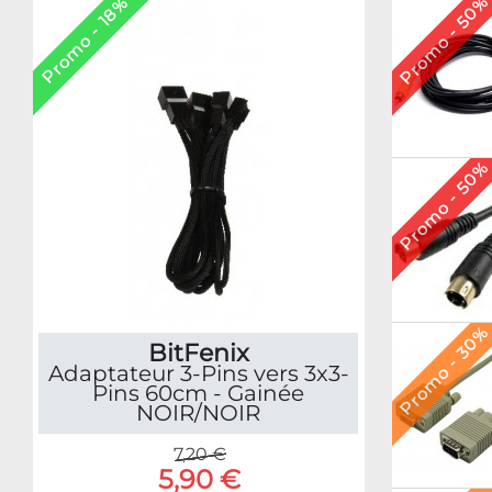
Promo - 50
Promo - 18%
Promo - 50
Promo - 30
BitFenix
Adaptateur 3-Pins vers 3x3-
Pins 60cm - Gainée
NOIR/NOIR
7,20 €
5,90 €