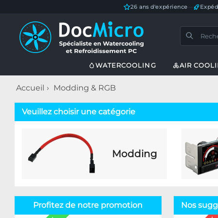
26 ans d'expérience
—
Expéd
WATERCOOLING
AIR COOL
Accueil
Modding & RGB
Veuillez choisir une catégorie
Modding
Profitez de notre promotion
Nos sugge