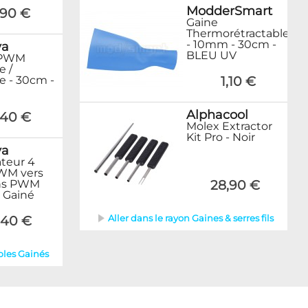
ModderSmart
,90 €
Gaine
Thermorétractable
- 10mm - 30cm -
ya
BLEU UV
 PWM
e /
e - 30cm -
1,10 €
Alphacool
,40 €
Molex Extractor
Kit Pro - Noir
ya
teur 4
WM vers
ins PWM
28,90 €
 Gainé
Aller dans le rayon Gaines & serres fils
,40 €
bles Gainés