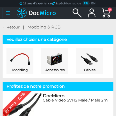
FR
/
EN
26 ans d'expérience
Expédition rapide
0
Retour
Modding & RGB
Veuillez choisir une catégorie
Modding
Accessoires
Câbles
Profitez de notre promotion
Promo - 50%
DocMicro
Câble Vidéo SVHS Mâle / Mâle 2m