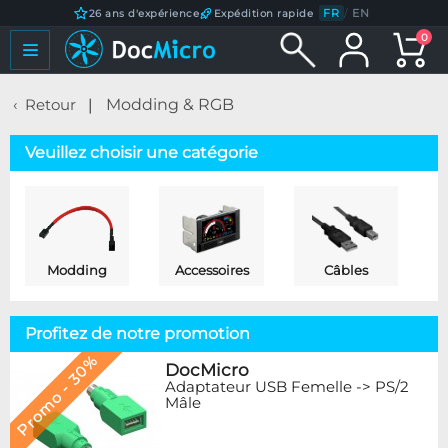
FR
/
EN
26 ans d'expérience
Expédition rapide
0
Retour
Modding & RGB
Veuillez choisir une catégorie
Modding
Accessoires
Câbles
Profitez de notre promotion
Promo - 30%
DocMicro
Adaptateur USB Femelle -> PS/2
Mâle