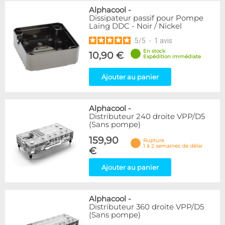
Alphacool
-
Dissipateur passif pour Pompe
Laing DDC - Noir / Nickel
5
/
5
-
1
avis
En stock
10,90 €
Expédition immédiate
Ajouter au panier
Alphacool
-
Distributeur 240 droite VPP/D5
(Sans pompe)
159,90
Rupture
1 à 2 semaines de délai
€
Ajouter au panier
Alphacool
-
Distributeur 360 droite VPP/D5
(Sans pompe)