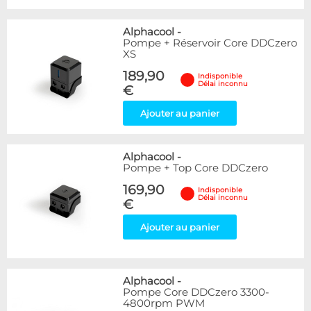
Alphacool
-
Pompe + Réservoir Core DDCzero
XS
189,90
Indisponible
Délai inconnu
€
Ajouter au panier
Alphacool
-
Pompe + Top Core DDCzero
169,90
Indisponible
Délai inconnu
€
Ajouter au panier
Alphacool
-
Pompe Core DDCzero 3300-
4800rpm PWM