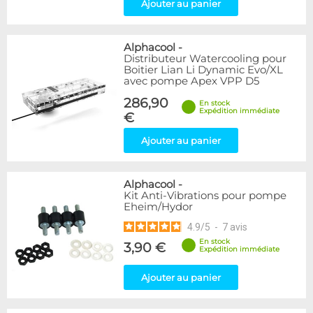
Ajouter au panier
Alphacool
-
Distributeur Watercooling pour
Boitier Lian Li Dynamic Evo/XL
avec pompe Apex VPP D5
286,90
En stock
Expédition immédiate
€
Ajouter au panier
Alphacool
-
Kit Anti-Vibrations pour pompe
Eheim/Hydor
4.9
/
5
-
7
avis
En stock
3,90 €
Expédition immédiate
Ajouter au panier