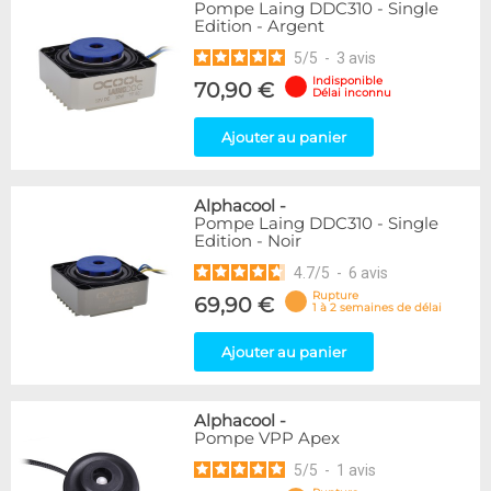
Pompe Laing DDC310 - Single
Edition - Argent
5
/
5
-
3
avis
Indisponible
70,90 €
Délai inconnu
Ajouter au panier
Alphacool
-
Pompe Laing DDC310 - Single
Edition - Noir
4.7
/
5
-
6
avis
Rupture
69,90 €
1 à 2 semaines de délai
Ajouter au panier
Alphacool
-
Pompe VPP Apex
5
/
5
-
1
avis