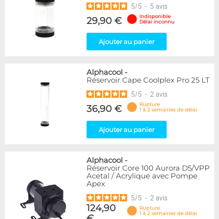
5
/
5
-
5
avis
Indisponible
29,90 €
Délai inconnu
Ajouter au panier
Alphacool
-
Réservoir Cape Coolplex Pro 25 LT
5
/
5
-
2
avis
Rupture
36,90 €
1 à 2 semaines de délai
Ajouter au panier
Alphacool
-
Réservoir Core 100 Aurora D5/VPP
Acetal / Acrylique avec Pompe
Apex
5
/
5
-
2
avis
124,90
Rupture
1 à 2 semaines de délai
€