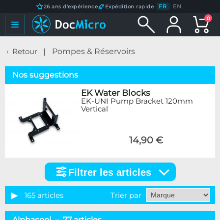
FR
/
EN
26 ans d'expérience
Expédition rapide
0
Retour
Pompes & Réservoirs
Nos suggestions
EK Water Blocks
EK-UNI Pump Bracket 120mm
Vertical
14,90 €
Filtrer les articles
Filtrer
les
articles
165 articles
Trier par
Catégorie
Alphacool – 77 articles