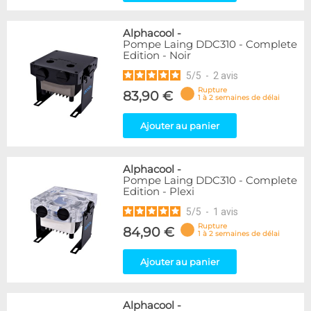
Alphacool
-
Pompe Laing DDC310 - Complete
Edition - Noir
5
/
5
-
2
avis
Rupture
83,90 €
1 à 2 semaines de délai
Ajouter au panier
Alphacool
-
Pompe Laing DDC310 - Complete
Edition - Plexi
5
/
5
-
1
avis
Rupture
84,90 €
1 à 2 semaines de délai
Ajouter au panier
Alphacool
-