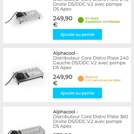
Droite D5/DDC V.2 avec pompe
D5 Apex
249,90
En stock
Expédition immédiate
€
Ajouter au panier
Alphacool
-
Distributeur Core Distro Plate 240
Gauche D5/DDC V.2 avec pompe
D5 Apex
249,90
Rupture
1 à 2 semaines de délai
€
Ajouter au panier
Alphacool
-
Distributeur Core Distro Plate 360
Droite D5/DDC V.2 avec pompe
D5 Apex