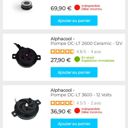
Indisponible
69,90 €
Délai inconnu
Ajouter au panier
Alphacool
-
Pompe DC-LT 2600 Ceramic - 12V
4.8
/
5
-
4
avis
En stock
27,90 €
Expédition immédiate
Ajouter au panier
Alphacool
-
Pompe DC-LT 3600 - 12 Volts
4.5
/
5
-
2
avis
Indisponible
36,90 €
Délai inconnu
Ajouter au panier