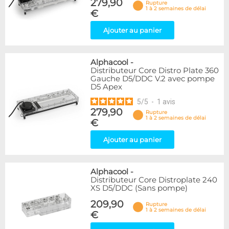
279,90
Rupture
1 à 2 semaines de délai
€
Ajouter au panier
Alphacool
-
Distributeur Core Distro Plate 360
Gauche D5/DDC V.2 avec pompe
D5 Apex
5
/
5
-
1
avis
279,90
Rupture
1 à 2 semaines de délai
€
Ajouter au panier
Alphacool
-
Distributeur Core Distroplate 240
XS D5/DDC (Sans pompe)
209,90
Rupture
1 à 2 semaines de délai
€