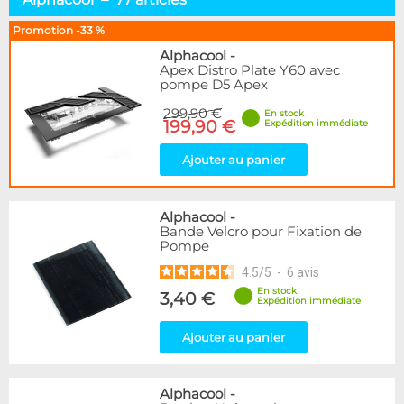
Pompes D5 & DDC
15
Pompes Autres
22
Promotion -33 %
Réservoirs Seuls
35
Alphacool
-
Combos Réservoir+Pompe
28
Apex Distro Plate Y60 avec
pompe D5 Apex
Distributeurs
29
Top & Accessoires
50
299,90 €
En stock
199,90 €
Expédition immédiate
Marque
Ajouter au panier
Alphacool
77
DocMicro
1
BARROW
46
Alphacool
-
Cooling.fr
1
Bande Velcro pour Fixation de
Pompe
Eheim
7
EK Water Blocks
20
4.5
/
5
-
6
avis
Innovatek
1
En stock
3,40 €
Expédition immédiate
KooLance
7
Laing
2
Ajouter au panier
Phobya
3
Disponibilité / Promotions
Alphacool
-