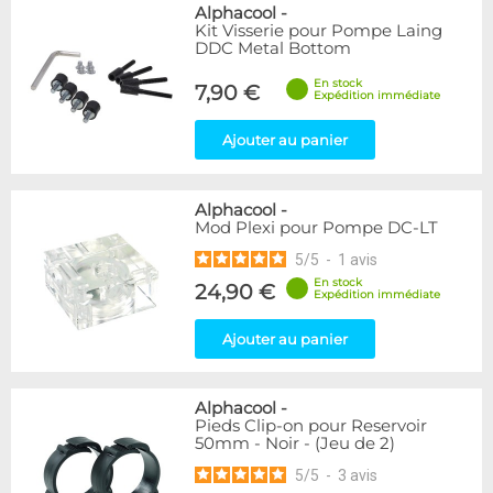
Alphacool
-
Kit Visserie pour Pompe Laing
DDC Metal Bottom
En stock
7,90 €
Expédition immédiate
Ajouter au panier
Alphacool
-
Mod Plexi pour Pompe DC-LT
5
/
5
-
1
avis
En stock
24,90 €
Expédition immédiate
Ajouter au panier
Alphacool
-
Pieds Clip-on pour Reservoir
50mm - Noir - (Jeu de 2)
5
/
5
-
3
avis