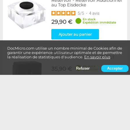
Reservoir - Réservoir Additionnel
au Top Eisdecke
5
/
5
-
4
avis
En stock
29,90 €
Expédition immédiate
Ajouter au panier
DocMicro.com utilise un nombre minimal de Cookies afin de
Alphacool
-
garantir une expérience utilisateur optimale et de permettre
Réservoir Eisstation 40 DC-LT
la réalisation de statistiques d'audience.
En savoir plus
En stock
35,90 €
Refuser
Accepter
Expédition immédiate
Ajouter au panier
Alphacool
-
Réservoir Eisstation 80 DC-LT
En stock
45,90 €
Expédition immédiate