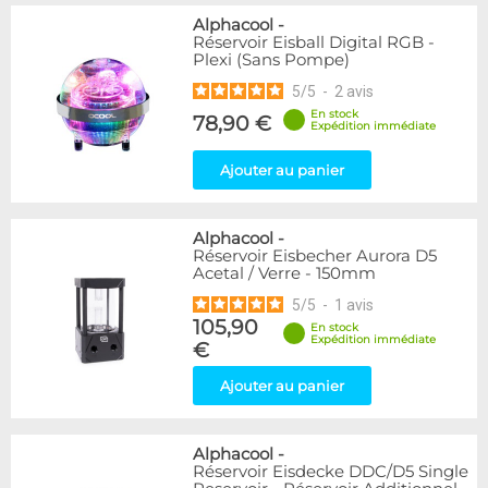
Alphacool
-
Réservoir Eisball Digital RGB -
Plexi (Sans Pompe)
5
/
5
-
2
avis
En stock
78,90 €
Expédition immédiate
Ajouter au panier
Alphacool
-
Réservoir Eisbecher Aurora D5
Acetal / Verre - 150mm
5
/
5
-
1
avis
105,90
En stock
Expédition immédiate
€
Ajouter au panier
Alphacool
-
Réservoir Eisdecke DDC/D5 Single