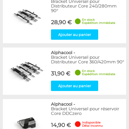
Bracket Universel pour
Articles en stock
Distributeur Core 240/280mm
Articles en promotions
90°
En stock
Appliquer
28,90 €
Expédition immédiate
Ajouter au panier
Alphacool
-
Bracket Universel pour
Distributeur Core 360/420mm 90°
En stock
31,90 €
Expédition immédiate
Ajouter au panier
Alphacool
-
Bracket Universel pour réservoir
Core DDCzero
Indisponible
14,90 €
Délai inconnu