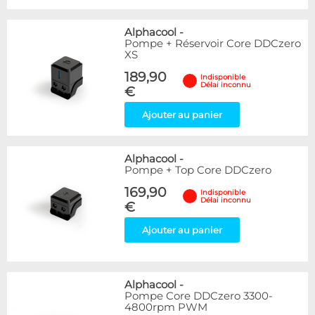
Alphacool
-
Pompe + Réservoir Core DDCzero
XS
189,90
Indisponible
Délai inconnu
€
Ajouter au panier
Alphacool
-
Pompe + Top Core DDCzero
169,90
Indisponible
Délai inconnu
€
Ajouter au panier
Alphacool
-
Pompe Core DDCzero 3300-
4800rpm PWM