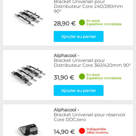
Bracket Universel pour
Articles en stock
Distributeur Core 240/280mm
Articles en promotions
90°
En stock
Appliquer
28,90 €
Expédition immédiate
Ajouter au panier
Alphacool
-
Bracket Universel pour
Distributeur Core 360/420mm 90°
En stock
31,90 €
Expédition immédiate
Ajouter au panier
Alphacool
-
Bracket Universel pour réservoir
Core DDCzero
Indisponible
14,90 €
Délai inconnu