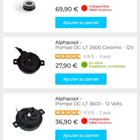
Indisponible
69,90 €
Délai inconnu
Ajouter au panier
Alphacool
-
Pompe DC-LT 2600 Ceramic - 12V
4.8
/
5
-
4
avis
En stock
27,90 €
Expédition immédiate
Ajouter au panier
Alphacool
-
Pompe DC-LT 3600 - 12 Volts
4.5
/
5
-
2
avis
Indisponible
36,90 €
Délai inconnu
Ajouter au panier