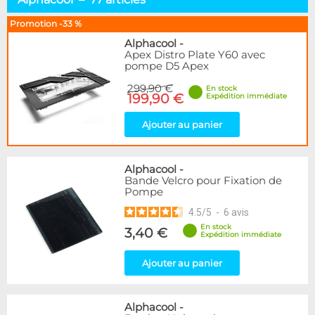
Pompes D5 & DDC
15
Pompes Autres
22
Promotion -33 %
Réservoirs Seuls
35
Alphacool
-
Combos Réservoir+Pompe
28
Apex Distro Plate Y60 avec
pompe D5 Apex
Distributeurs
29
Top & Accessoires
50
299,90 €
En stock
199,90 €
Expédition immédiate
Marque
Ajouter au panier
Alphacool
77
DocMicro
1
BARROW
46
Alphacool
-
Cooling.fr
1
Bande Velcro pour Fixation de
Pompe
Eheim
7
EK Water Blocks
20
4.5
/
5
-
6
avis
Innovatek
1
En stock
3,40 €
Expédition immédiate
KooLance
7
Laing
2
Ajouter au panier
Phobya
3
Disponibilité / Promotions
Alphacool
-