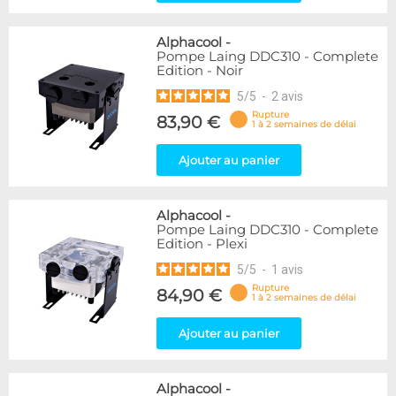
Alphacool
-
Pompe Laing DDC310 - Complete
Edition - Noir
5
/
5
-
2
avis
Rupture
83,90 €
1 à 2 semaines de délai
Ajouter au panier
Alphacool
-
Pompe Laing DDC310 - Complete
Edition - Plexi
5
/
5
-
1
avis
Rupture
84,90 €
1 à 2 semaines de délai
Ajouter au panier
Alphacool
-