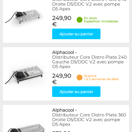
Droite D5/DDC V.2 avec pompe
D5 Apex
249,90
En stock
Expédition immédiate
€
Ajouter au panier
Alphacool
-
Distributeur Core Distro Plate 240
Gauche D5/DDC V.2 avec pompe
D5 Apex
249,90
Rupture
1 à 2 semaines de délai
€
Ajouter au panier
Alphacool
-
Distributeur Core Distro Plate 360
Droite D5/DDC V.2 avec pompe
D5 Apex