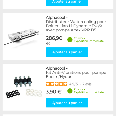
Ajouter au panier
Alphacool
-
Distributeur Watercooling pour
Boitier Lian Li Dynamic Evo/XL
avec pompe Apex VPP D5
286,90
En stock
Expédition immédiate
€
Ajouter au panier
Alphacool
-
Kit Anti-Vibrations pour pompe
Eheim/Hydor
4.9
/
5
-
7
avis
En stock
3,90 €
Expédition immédiate
Ajouter au panier