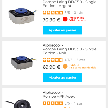
Pompe Laing DDC310 - Single
Edition - Argent
5
/
5
-
3
avis
Indisponible
70,90 €
Délai inconnu
Ajouter au panier
Alphacool
-
Pompe Laing DDC310 - Single
Edition - Noir
4.7
/
5
-
6
avis
Rupture
69,90 €
1 à 2 semaines de délai
Ajouter au panier
Alphacool
-
Pompe VPP Apex
5
/
5
-
1
avis