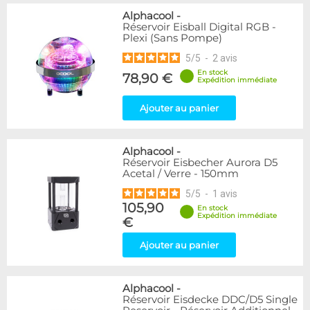
Alphacool
-
Réservoir Eisball Digital RGB -
Plexi (Sans Pompe)
5
/
5
-
2
avis
En stock
78,90 €
Expédition immédiate
Ajouter au panier
Alphacool
-
Réservoir Eisbecher Aurora D5
Acetal / Verre - 150mm
5
/
5
-
1
avis
105,90
En stock
Expédition immédiate
€
Ajouter au panier
Alphacool
-
Réservoir Eisdecke DDC/D5 Single