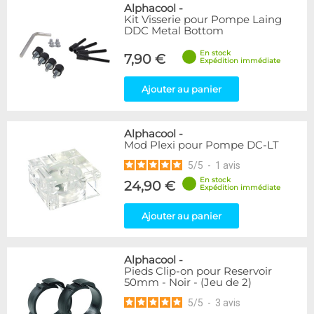
Alphacool
-
Kit Visserie pour Pompe Laing
DDC Metal Bottom
En stock
7,90 €
Expédition immédiate
Ajouter au panier
Alphacool
-
Mod Plexi pour Pompe DC-LT
5
/
5
-
1
avis
En stock
24,90 €
Expédition immédiate
Ajouter au panier
Alphacool
-
Pieds Clip-on pour Reservoir
50mm - Noir - (Jeu de 2)
5
/
5
-
3
avis