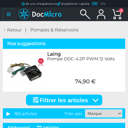
FR
/
EN
26 ans d'expérience
Expédition rapide
0
Retour
Pompes & Réservoirs
Nos suggestions
Laing
Pompe DDC-4.2P PWM 12 Volts
74,90 €
Filtrer les articles
Filtrer
les
articles
165 articles
Trier par
Catégorie
Alphacool – 77 articles