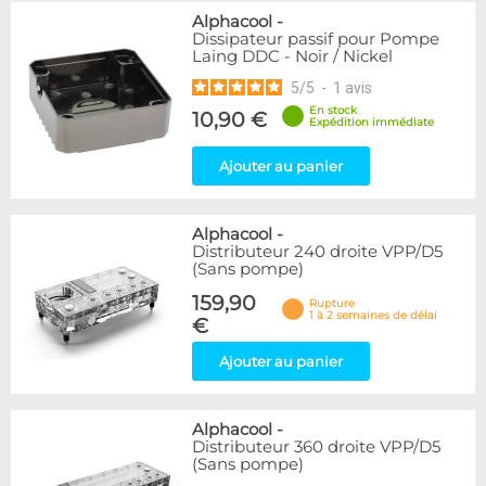
Alphacool
-
Dissipateur passif pour Pompe
Laing DDC - Noir / Nickel
5
/
5
-
1
avis
En stock
10,90 €
Expédition immédiate
Ajouter au panier
Alphacool
-
Distributeur 240 droite VPP/D5
(Sans pompe)
159,90
Rupture
1 à 2 semaines de délai
€
Ajouter au panier
Alphacool
-
Distributeur 360 droite VPP/D5
(Sans pompe)