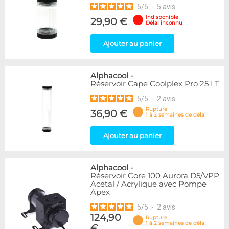
5
/
5
-
5
avis
Indisponible
29,90 €
Délai inconnu
Ajouter au panier
Alphacool
-
Réservoir Cape Coolplex Pro 25 LT
5
/
5
-
2
avis
Rupture
36,90 €
1 à 2 semaines de délai
Ajouter au panier
Alphacool
-
Réservoir Core 100 Aurora D5/VPP
Acetal / Acrylique avec Pompe
Apex
5
/
5
-
2
avis
124,90
Rupture
1 à 2 semaines de délai
€