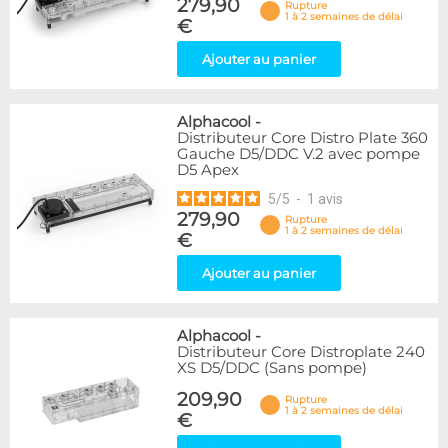
279,90
Rupture
1 à 2 semaines de délai
€
Ajouter au panier
Alphacool
-
Distributeur Core Distro Plate 360
Gauche D5/DDC V.2 avec pompe
D5 Apex
5
/
5
-
1
avis
279,90
Rupture
1 à 2 semaines de délai
€
Ajouter au panier
Alphacool
-
Distributeur Core Distroplate 240
XS D5/DDC (Sans pompe)
209,90
Rupture
1 à 2 semaines de délai
€