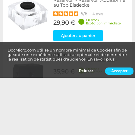
Reservoir - Réservoir Additionnel
au Top Eisdecke
5
/
5
-
4
avis
En stock
29,90 €
Expédition immédiate
Ajouter au panier
DocMicro.com utilise un nombre minimal de Cookies afin de
Alphacool
-
garantir une expérience utilisateur optimale et de permettre
Réservoir Eisstation 40 DC-LT
la réalisation de statistiques d'audience.
En savoir plus
En stock
35,90 €
Refuser
Accepter
Expédition immédiate
Ajouter au panier
Alphacool
-
Réservoir Eisstation 80 DC-LT
En stock
45,90 €
Expédition immédiate