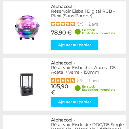
Alphacool
-
Réservoir Eisball Digital RGB -
Plexi (Sans Pompe)
5
/
5
-
2
avis
En stock
78,90 €
Expédition immédiate
Ajouter au panier
Alphacool
-
Réservoir Eisbecher Aurora D5
Acetal / Verre - 150mm
5
/
5
-
1
avis
105,90
En stock
Expédition immédiate
€
Ajouter au panier
Alphacool
-
Réservoir Eisdecke DDC/D5 Single