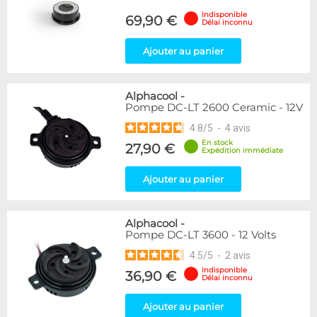
Indisponible
69,90 €
Délai inconnu
Ajouter au panier
Alphacool
-
Pompe DC-LT 2600 Ceramic - 12V
4.8
/
5
-
4
avis
En stock
27,90 €
Expédition immédiate
Ajouter au panier
Alphacool
-
Pompe DC-LT 3600 - 12 Volts
4.5
/
5
-
2
avis
Indisponible
36,90 €
Délai inconnu
Ajouter au panier