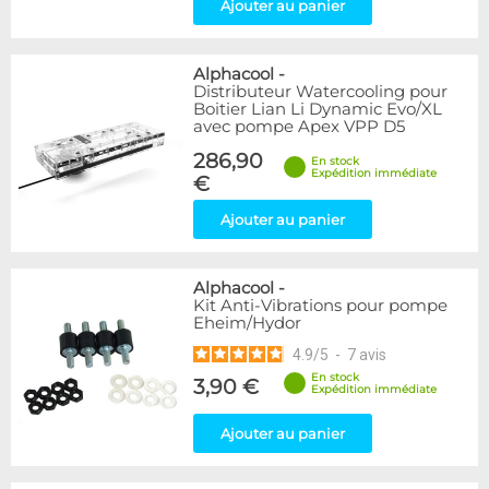
Ajouter au panier
Alphacool
-
Distributeur Watercooling pour
Boitier Lian Li Dynamic Evo/XL
avec pompe Apex VPP D5
286,90
En stock
Expédition immédiate
€
Ajouter au panier
Alphacool
-
Kit Anti-Vibrations pour pompe
Eheim/Hydor
4.9
/
5
-
7
avis
En stock
3,90 €
Expédition immédiate
Ajouter au panier