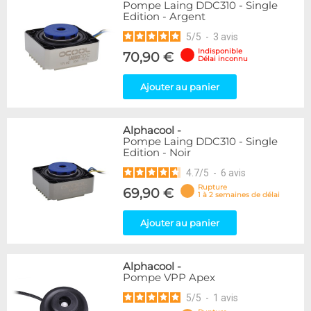
Pompe Laing DDC310 - Single
Edition - Argent
5
/
5
-
3
avis
Indisponible
70,90 €
Délai inconnu
Ajouter au panier
Alphacool
-
Pompe Laing DDC310 - Single
Edition - Noir
4.7
/
5
-
6
avis
Rupture
69,90 €
1 à 2 semaines de délai
Ajouter au panier
Alphacool
-
Pompe VPP Apex
5
/
5
-
1
avis