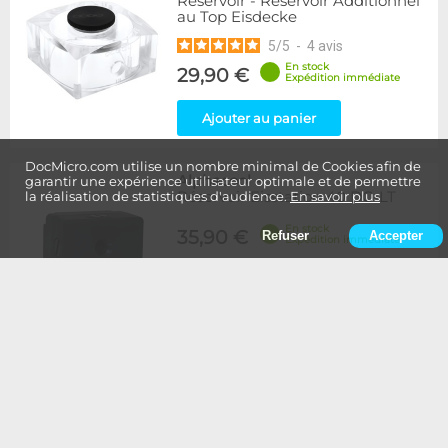
Reservoir - Réservoir Additionnel
au Top Eisdecke
5
/
5
-
4
avis
En stock
29,90 €
Expédition immédiate
Ajouter au panier
DocMicro.com utilise un nombre minimal de Cookies afin de
Alphacool
-
garantir une expérience utilisateur optimale et de permettre
Réservoir Eisstation 40 DC-LT
la réalisation de statistiques d'audience.
En savoir plus
En stock
35,90 €
Refuser
Accepter
Expédition immédiate
Ajouter au panier
Alphacool
-
Réservoir Eisstation 80 DC-LT
En stock
45,90 €
Expédition immédiate