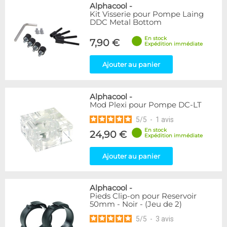
Alphacool
-
Kit Visserie pour Pompe Laing
DDC Metal Bottom
En stock
7,90 €
Expédition immédiate
Ajouter au panier
Alphacool
-
Mod Plexi pour Pompe DC-LT
5
/
5
-
1
avis
En stock
24,90 €
Expédition immédiate
Ajouter au panier
Alphacool
-
Pieds Clip-on pour Reservoir
50mm - Noir - (Jeu de 2)
5
/
5
-
3
avis