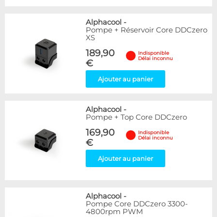
Alphacool
-
Pompe + Réservoir Core DDCzero
XS
189,90
Indisponible
Délai inconnu
€
Ajouter au panier
Alphacool
-
Pompe + Top Core DDCzero
169,90
Indisponible
Délai inconnu
€
Ajouter au panier
Alphacool
-
Pompe Core DDCzero 3300-
4800rpm PWM