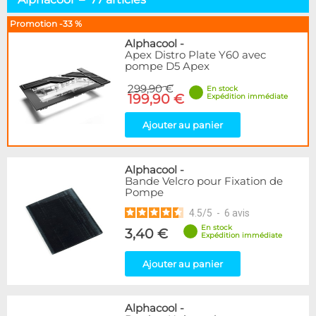
Pompes D5 & DDC
15
Pompes Autres
22
Promotion -33 %
Réservoirs Seuls
35
Alphacool
-
Combos Réservoir+Pompe
28
Apex Distro Plate Y60 avec
pompe D5 Apex
Distributeurs
29
Top & Accessoires
50
299,90 €
En stock
199,90 €
Expédition immédiate
Marque
Ajouter au panier
Alphacool
77
DocMicro
1
BARROW
46
Alphacool
-
Cooling.fr
1
Bande Velcro pour Fixation de
Pompe
Eheim
7
EK Water Blocks
20
4.5
/
5
-
6
avis
Innovatek
1
En stock
3,40 €
Expédition immédiate
KooLance
7
Laing
2
Ajouter au panier
Phobya
3
Disponibilité / Promotions
Alphacool
-