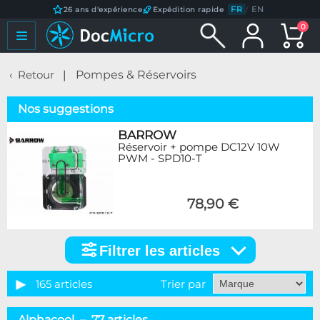
FR
/
EN
26 ans d'expérience
Expédition rapide
0
Retour
Pompes & Réservoirs
Nos suggestions
BARROW
Réservoir + pompe DC12V 10W
PWM - SPD10-T
78,90 €
Filtrer les articles
Filtrer
les
articles
165 articles
Trier par
Catégorie
Alphacool – 77 articles