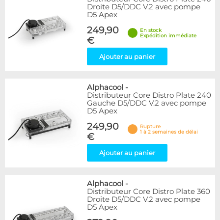
Droite D5/DDC V.2 avec pompe
D5 Apex
249,90
En stock
Expédition immédiate
€
Ajouter au panier
Alphacool
-
Distributeur Core Distro Plate 240
Gauche D5/DDC V.2 avec pompe
D5 Apex
249,90
Rupture
1 à 2 semaines de délai
€
Ajouter au panier
Alphacool
-
Distributeur Core Distro Plate 360
Droite D5/DDC V.2 avec pompe
D5 Apex