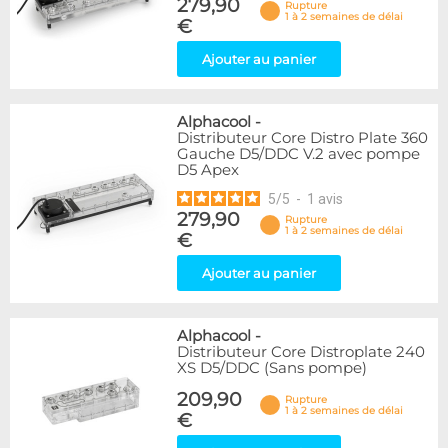
279,90
Rupture
1 à 2 semaines de délai
€
Ajouter au panier
Alphacool
-
Distributeur Core Distro Plate 360
Gauche D5/DDC V.2 avec pompe
D5 Apex
5
/
5
-
1
avis
279,90
Rupture
1 à 2 semaines de délai
€
Ajouter au panier
Alphacool
-
Distributeur Core Distroplate 240
XS D5/DDC (Sans pompe)
209,90
Rupture
1 à 2 semaines de délai
€