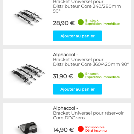
Bracket Universel pour
Articles en stock
Distributeur Core 240/280mm
Articles en promotions
90°
En stock
Appliquer
28,90 €
Expédition immédiate
Ajouter au panier
Alphacool
-
Bracket Universel pour
Distributeur Core 360/420mm 90°
En stock
31,90 €
Expédition immédiate
Ajouter au panier
Alphacool
-
Bracket Universel pour réservoir
Core DDCzero
Indisponible
14,90 €
Délai inconnu