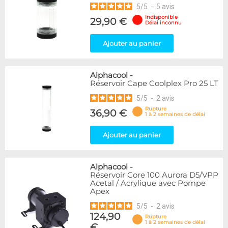
5
/
5
-
5
avis
Indisponible
29,90 €
Délai inconnu
Ajouter au panier
Alphacool
-
Réservoir Cape Coolplex Pro 25 LT
5
/
5
-
2
avis
Rupture
36,90 €
1 à 2 semaines de délai
Ajouter au panier
Alphacool
-
Réservoir Core 100 Aurora D5/VPP
Acetal / Acrylique avec Pompe
Apex
5
/
5
-
2
avis
124,90
Rupture
1 à 2 semaines de délai
€