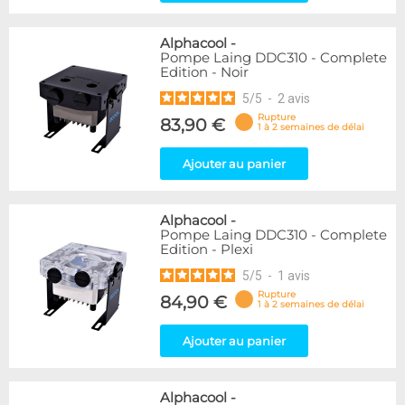
Alphacool
-
Pompe Laing DDC310 - Complete
Edition - Noir
5
/
5
-
2
avis
Rupture
83,90 €
1 à 2 semaines de délai
Ajouter au panier
Alphacool
-
Pompe Laing DDC310 - Complete
Edition - Plexi
5
/
5
-
1
avis
Rupture
84,90 €
1 à 2 semaines de délai
Ajouter au panier
Alphacool
-