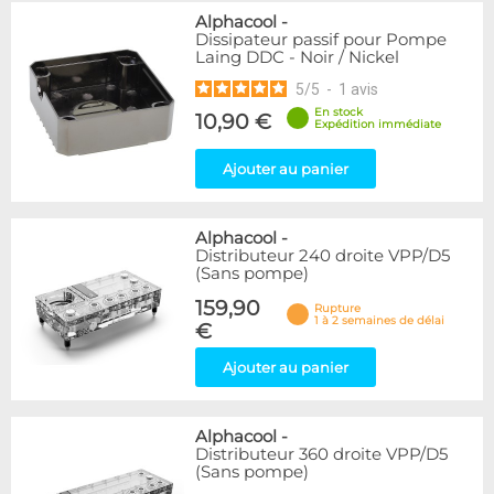
Alphacool
-
Dissipateur passif pour Pompe
Laing DDC - Noir / Nickel
5
/
5
-
1
avis
En stock
10,90 €
Expédition immédiate
Ajouter au panier
Alphacool
-
Distributeur 240 droite VPP/D5
(Sans pompe)
159,90
Rupture
1 à 2 semaines de délai
€
Ajouter au panier
Alphacool
-
Distributeur 360 droite VPP/D5
(Sans pompe)