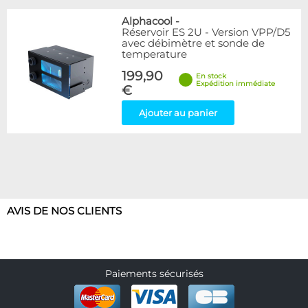
Alphacool
-
Réservoir ES 2U - Version VPP/D5
avec débimètre et sonde de
temperature
199,90
En stock
Expédition immédiate
€
Ajouter au panier
AVIS DE NOS CLIENTS
Paiements sécurisés