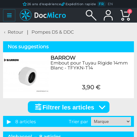
FR
/
EN
26 ans d'expérience
Expédition rapide
0
Retour
Pompes D5 & DDC
Nos suggestions
BARROW
Embout pour Tuyau Rigide 14mm
Blanc - TFYKN-T14
3,90 €
Filtrer les articles
Filtrer
les
articles
8 articles
Trier par
Catégorie
Alphacool – 8 articles