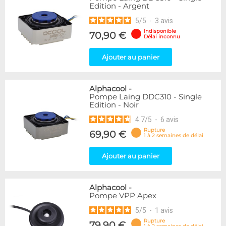
Edition - Argent
5
/
5
-
3
avis
Indisponible
70,90 €
Délai inconnu
Ajouter au panier
Alphacool
-
Pompe Laing DDC310 - Single
Edition - Noir
4.7
/
5
-
6
avis
Rupture
69,90 €
1 à 2 semaines de délai
Ajouter au panier
Alphacool
-
Pompe VPP Apex
5
/
5
-
1
avis
Rupture
79,90 €