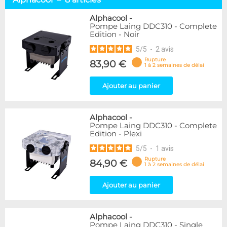
Laing DDC
4
Laing D5
4
Alphacool
-
Pompe Laing DDC310 - Complete
Edition - Noir
Marque
5
/
5
-
2
avis
Alphacool
8
Rupture
BARROW
83,90 €
3
1 à 2 semaines de délai
Cooling.fr
1
Eheim
1
Ajouter au panier
Laing
2
Alphacool
-
Disponibilité / Promotions
Pompe Laing DDC310 - Complete
Articles en stock
Edition - Plexi
Articles en promotions
5
/
5
-
1
avis
Rupture
84,90 €
Appliquer
1 à 2 semaines de délai
Ajouter au panier
Alphacool
-
Pompe Laing DDC310 - Single