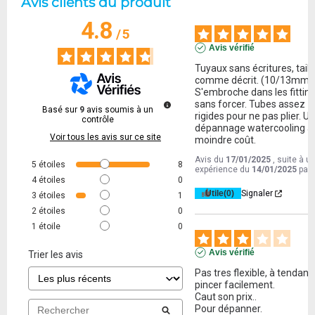
Avis clients du produit
4.8
/
5
Avis vérifié
Tuyaux sans écritures, taille
comme décrit. (10/13mm) 
S'embroche dans les fitting
sans forcer. Tubes assez 
Basé sur
9
avis soumis à un
rigides pour ne pas plier. Un
contrôle
dépannage watercooling à 
Voir tous les avis sur ce site
moindre coût.
Avis du
17/01/2025
, suite à u
5
étoiles
8
expérience du
14/01/2025
par
4
étoiles
0
Utile
(0)
Signaler
3
étoiles
1
2
étoiles
0
1
étoile
0
Avis vérifié
Trier les avis
Pas tres flexible, à tendance
pincer facilement.

Caut son prix..

Pour dépanner.