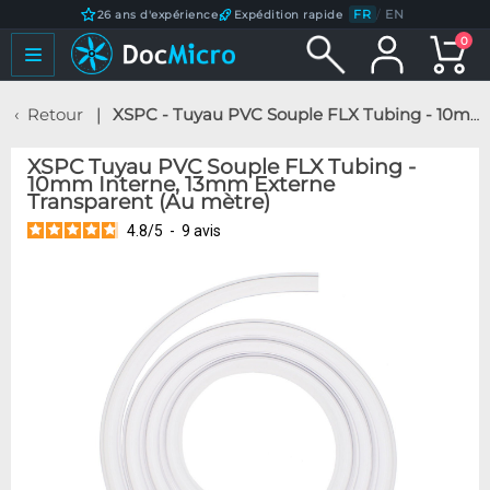
FR
/
EN
26 ans d'expérience
Expédition rapide
0
Retour
XSPC - Tuyau PVC Souple FLX Tubing - 10mm Interne, 13mm Externe Transparent (Au mètre)
XSPC Tuyau PVC Souple FLX Tubing -
10mm Interne, 13mm Externe
Transparent (Au mètre)
4.8
/
5
-
9
avis