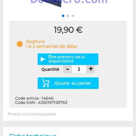
19,90 €
Rupture
1 à 2 semaines de délai
Être prévenu de la
disponibilité
-
+
Quantité
Ajouter au panier
Code article : 14646
Code EAN : 4250197129763
Photos non contractuelles