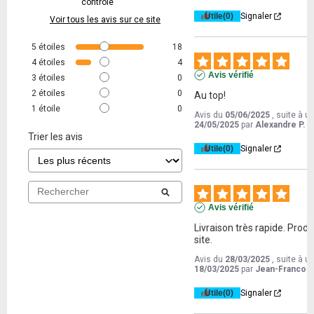
contrôle
Utile
(0)
Signaler
Voir tous les avis sur ce site
5
étoiles
18
4
étoiles
4
Avis vérifié
3
étoiles
0
2
étoiles
0
Au top!
1
étoile
0
Avis du
05/06/2025
, suite à 
24/05/2025
par
Alexandre P.
Trier les avis
Utile
(0)
Signaler
Avis vérifié
Livraison très rapide. Prod
site.
Avis du
28/03/2025
, suite à 
18/03/2025
par
Jean-Francois
Utile
(0)
Signaler