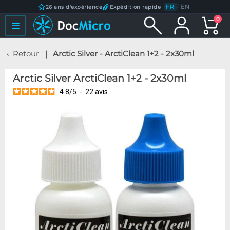
FR
/
EN
26 ans d'expérience
Expédition rapide
0
Retour
Arctic Silver - ArctiClean 1+2 - 2x30ml
Arctic Silver ArctiClean 1+2 - 2x30ml
4.8
/
5
-
22
avis