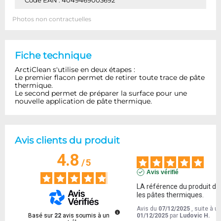
Code EAN : 4049469003692
Photos non contractuelles
Fiche technique
ArctiClean s'utilise en deux étapes :
Le premier flacon permet de retirer toute trace de pâte
thermique.
Le second permet de préparer la surface pour une
nouvelle application de pâte thermique.
Avis clients du produit
4.8
/
5
Avis vérifié
LA référence du produit de
les pâtes thermiques.
Avis du
07/12/2025
, suite à 
Basé sur
22
avis soumis à un
01/12/2025
par
Ludovic H.