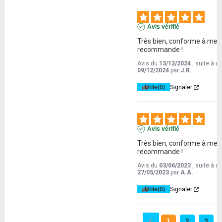
Avis vérifié
Très bien, conforme à mes a
recommande !
Avis du
13/12/2024
, suite à 
09/12/2024
par
J.R.
Utile
(0)
Signaler
Avis vérifié
Très bien, conforme à mes a
recommande !
Avis du
03/06/2023
, suite à 
27/05/2023
par
A.A.
Utile
(0)
Signaler
1
2
3