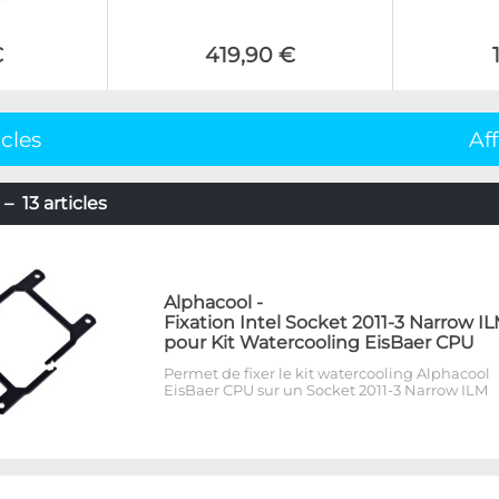
€
419,90 €
icles
Af
– 13 articles
Alphacool
-
Fixation Intel Socket 2011-3 Narrow I
pour Kit Watercooling EisBaer CPU
Permet de fixer le kit watercooling Alphacool
EisBaer CPU sur un Socket 2011-3 Narrow ILM