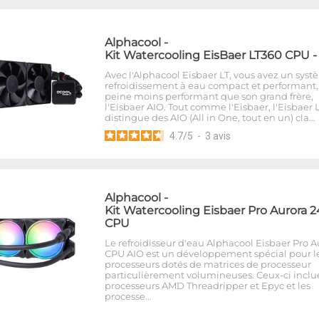
Alphacool
-
Kit Watercooling EisBaer LT360 CPU -
Avec l'Alphacool Eisbaer LT, vous avez un sys
refroidissement à eau compact et performant,
peine moins performant que son grand frère,
l'Eisbaer AIO. Tout comme l'Eisbaer, l'Eisbaer L
distingue des AIO (All in One, tout en un) cla…
4.7
/
5
-
3
avis
Alphacool
-
Kit Watercooling Eisbaer Pro Aurora 
CPU
Le refroidisseur d'eau Alphacool Eisbaer Pro A
CPU AIO est un développement spécial pour l
processeurs dotés de matrices de processeur
particulièrement volumineuses. Ceux-ci inclue
processeurs AMD Threadripper et Epyc et les
processe…