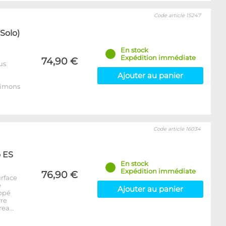
Code article 15247
Solo)
En stock
Expédition immédiate
74,90 €
us
Ajouter au panier
 aimons
Code article 16034
 ES
En stock
Expédition immédiate
76,90 €
urface
e
Ajouter au panier
oppé
re
hrea…