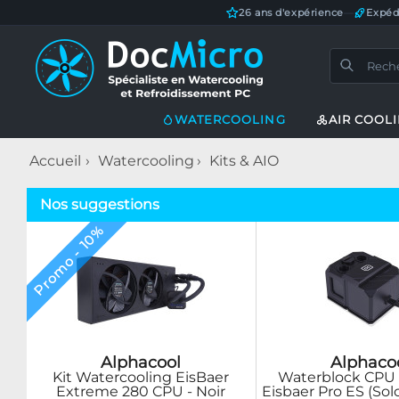
26 ans d'expérience
—
Expéd
WATERCOOLING
AIR COOL
Accueil
Watercooling
Kits & AIO
Nos suggestions
Promo - 10%
Alphacool
Alphaco
Kit Watercooling EisBaer
Waterblock CPU
Extreme 280 CPU - Noir
Eisbaer Pro ES (Solo