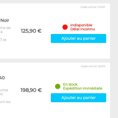
Code article 14100
 Noir
Indisponible
tème de
Délai inconnu
125,90 €
 à
Ajouter au panier
T se
Code article 15239
240
En stock
Expédition immédiate
198,90 €
urora
es
Ajouter au panier
nt les