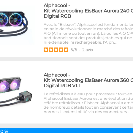
Alphacool
-
Kit Watercooling EisBaer Aurora 240 
Digital RGB
Avec le "Eisbaer", Alphacool est fondamental
en train de révolutionner le marché des refroi
AIO (All in one ou tout en un). Là ou les AIO C
traditionnels sont des produits jetables qui ne
ni extensible, ni rechargeable, l'Alph…
5
/
5
-
2
avis
Alphacool
-
Kit Watercooling EisBaer Aurora 360 
Digital RGB V1.1
Le refroidisseur à eau pour processeur tout-e
Alphacool Eisbaer Aurora est une évolution du
célèbre refroidisseur Eisbaer. Alphacool a amé
de nombreux détails tout en conservant certa
normes. L'extensibilité via des connecteurs…
10 %