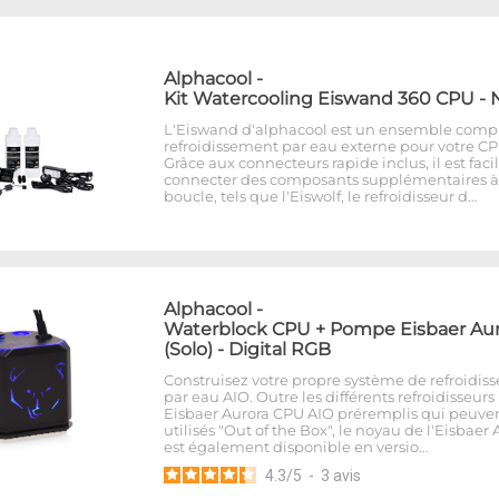
Alphacool
-
Kit Watercooling Eiswand 360 CPU - N
L'Eiswand d'alphacool est un ensemble comp
refroidissement par eau externe pour votre CP
Grâce aux connecteurs rapide inclus, il est faci
connecter des composants supplémentaires à
boucle, tels que l'Eiswolf, le refroidisseur d…
Alphacool
-
Waterblock CPU + Pompe Eisbaer Aur
(Solo) - Digital RGB
Construisez votre propre système de refroidi
par eau AIO. Outre les différents refroidisseurs
Eisbaer Aurora CPU AIO préremplis qui peuven
utilisés "Out of the Box", le noyau de l'Eisbaer
est également disponible en versio…
4.3
/
5
-
3
avis