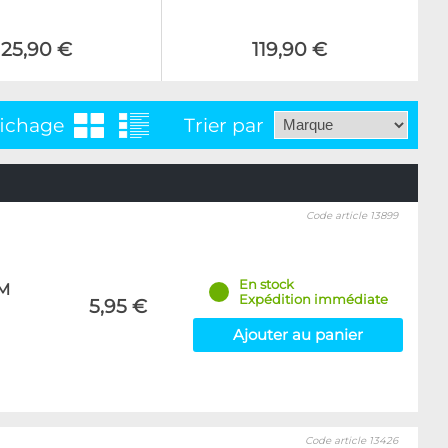
125,90 €
119,90 €
fichage
Trier par
Code article 13899
En stock
LM
Expédition immédiate
5,95 €
Ajouter au panier
Code article 13426