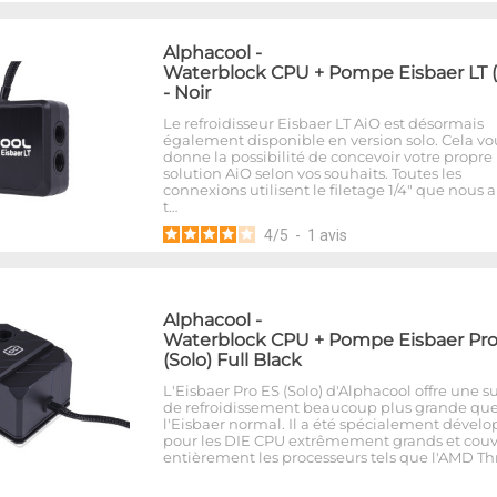
Alphacool
-
Waterblock CPU + Pompe Eisbaer LT (
- Noir
Le refroidisseur Eisbaer LT AiO est désormais
également disponible en version solo. Cela vo
donne la possibilité de concevoir votre propre
solution AiO selon vos souhaits. Toutes les
connexions utilisent le filetage 1/4" que nous
t…
4
/
5
-
1
avis
Alphacool
-
Waterblock CPU + Pompe Eisbaer Pro
(Solo) Full Black
L'Eisbaer Pro ES (Solo) d'Alphacool offre une s
de refroidissement beaucoup plus grande qu
l'Eisbaer normal. Il a été spécialement dével
pour les DIE CPU extrêmement grands et couv
entièrement les processeurs tels que l'AMD T