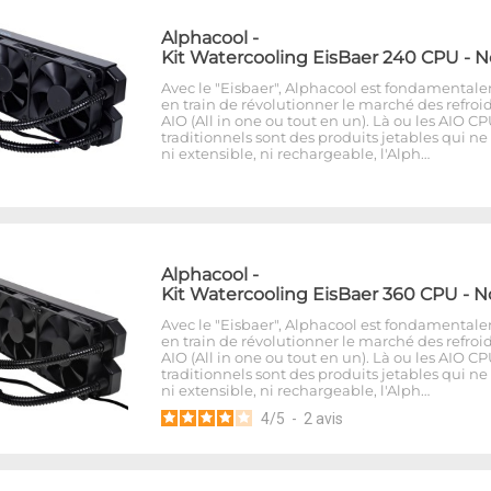
Alphacool
-
Kit Watercooling EisBaer 240 CPU - N
Avec le "Eisbaer", Alphacool est fondamental
en train de révolutionner le marché des refroi
AIO (All in one ou tout en un). Là ou les AIO C
traditionnels sont des produits jetables qui ne
ni extensible, ni rechargeable, l'Alph…
Alphacool
-
Kit Watercooling EisBaer 360 CPU - N
Avec le "Eisbaer", Alphacool est fondamental
en train de révolutionner le marché des refroi
AIO (All in one ou tout en un). Là ou les AIO C
traditionnels sont des produits jetables qui ne
ni extensible, ni rechargeable, l'Alph…
4
/
5
-
2
avis