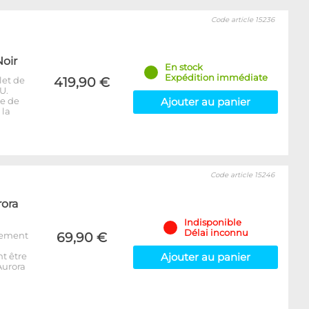
Code article 15236
oir
En stock
Expédition immédiate
let de
419,90 €
U.
le de
Ajouter au panier
 la
Code article 15246
ora
Indisponible
Délai inconnu
ssement
69,90 €
t être
Ajouter au panier
 Aurora