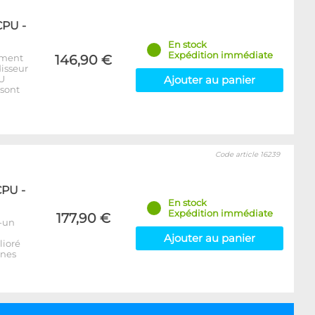
CPU -
En stock
Expédition immédiate
ement
146,90 €
disseur
PU
Ajouter au panier
 sont
Code article 16239
CPU -
En stock
Expédition immédiate
177,90 €
n-un
Ajouter au panier
lioré
ines