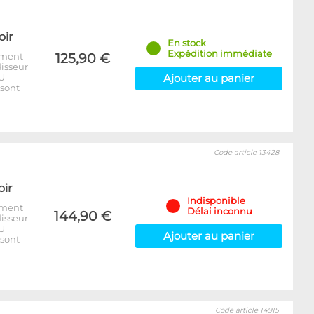
oir
En stock
Expédition immédiate
ement
125,90 €
disseur
PU
Ajouter au panier
 sont
Code article 13428
oir
Indisponible
ement
Délai inconnu
144,90 €
disseur
PU
Ajouter au panier
 sont
Code article 14915