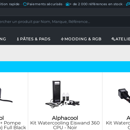
ition rapide
—
Paiements sécurisés
—
+ de 2 000 références en stock
—
ING
PÂTES & PADS
MODDING & RGB
ATELI
ol
Alphacool
A
 + Pompe
Kit Watercooling Eiswand 360
Kit Waterc
) Full Black
CPU - Noir