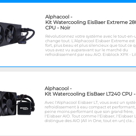
Alphacool
-
Kit Watercooling EisBaer Extreme 28
CPU - Noir
Révolutionnez votre système avec le tout-en-
change tout. L'Alphacool Eisbaer Extreme est
fort, plus beau et plus silencieux que tout ce 
vous avez vu auparavant sur le marché du
refroidissement par eau AiO. Eisblock XPX - L
Alphacool
-
Kit Watercooling EisBaer LT240 CPU -
Avec l'Alphacool Eisbaer LT, vous avez un sys
refroidissement à eau compact et performant,
peine moins performant que son grand frère,
l'Eisbaer AIO. Tout comme l'Eisbaer, l'Eisbaer L
distingue des AIO (All in One, tout en un) cla…