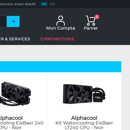
Service client réactif
—
FR
/
EN
0
Mon Compte
Panier
ER & SERVICES
PROMOTIONS
lphacool
Alphacool
ooling EisBaer 240
Kit Watercooling EisBaer
CPU - Noir
LT240 CPU - Noir