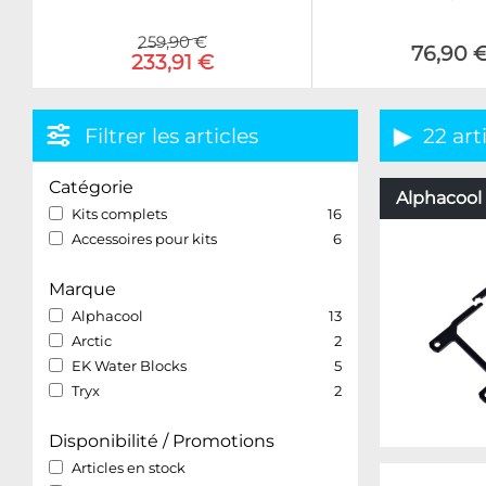
259,90 €
76,90 
233,91 €
Filtrer les articles
22 art
Catégorie
Alphacool 
Kits complets
16
Accessoires pour kits
6
Marque
Alphacool
13
Arctic
2
EK Water Blocks
5
Tryx
2
Disponibilité / Promotions
Articles en stock