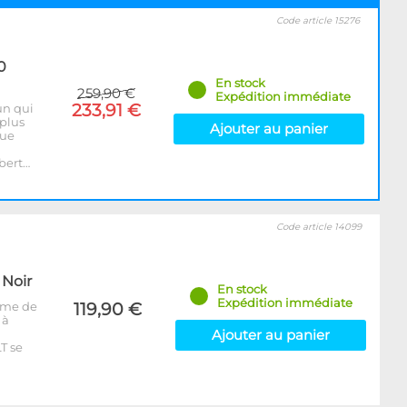
Code article 15276
0
En stock
259,90 €
Expédition immédiate
233,91 €
un qui
 plus
Ajouter au panier
que
ibert…
Code article 14099
 Noir
En stock
Expédition immédiate
tème de
119,90 €
 à
Ajouter au panier
T se