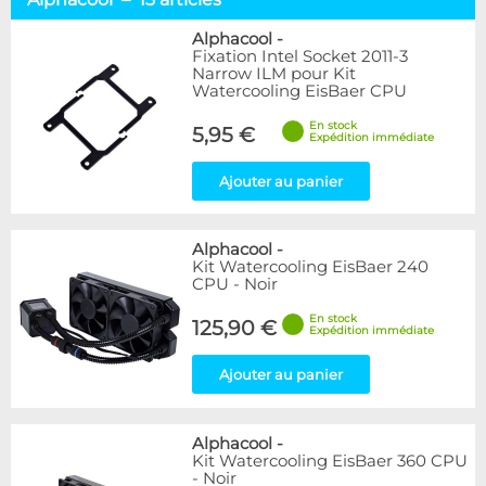
Kits complets
16
Accessoires pour kits
6
Alphacool
-
Fixation Intel Socket 2011-3
Narrow ILM pour Kit
Marque
Watercooling EisBaer CPU
Alphacool
13
En stock
5,95 €
Arctic
2
Expédition immédiate
EK Water Blocks
5
Tryx
Ajouter au panier
2
Disponibilité / Promotions
Alphacool
-
Articles en stock
Kit Watercooling EisBaer 240
Articles en promotions
CPU - Noir
En stock
125,90 €
Appliquer
Expédition immédiate
Ajouter au panier
Alphacool
-
Kit Watercooling EisBaer 360 CPU
- Noir