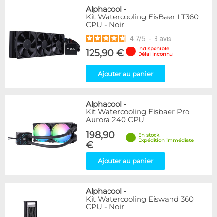
Alphacool
-
Kit Watercooling EisBaer LT360
CPU - Noir
4.7
/
5
-
3
avis
Indisponible
125,90 €
Délai inconnu
Ajouter au panier
Alphacool
-
Kit Watercooling Eisbaer Pro
Aurora 240 CPU
198,90
En stock
Expédition immédiate
€
Ajouter au panier
Alphacool
-
Kit Watercooling Eiswand 360
CPU - Noir