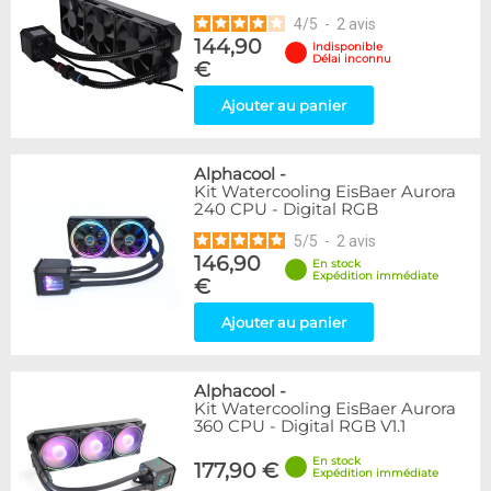
4
/
5
-
2
avis
144,90
Indisponible
Délai inconnu
€
Ajouter au panier
Alphacool
-
Kit Watercooling EisBaer Aurora
240 CPU - Digital RGB
5
/
5
-
2
avis
146,90
En stock
Expédition immédiate
€
Ajouter au panier
Alphacool
-
Kit Watercooling EisBaer Aurora
360 CPU - Digital RGB V1.1
En stock
177,90 €
Expédition immédiate