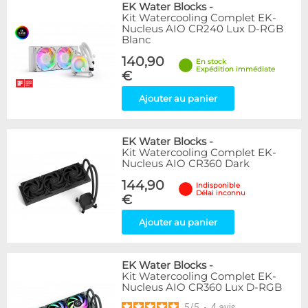
EK Water Blocks
-
Kit Watercooling Complet EK-
Nucleus AIO CR240 Lux D-RGB
Blanc
140,90
En stock
Expédition immédiate
€
Ajouter au panier
EK Water Blocks
-
Kit Watercooling Complet EK-
Nucleus AIO CR360 Dark
144,90
Indisponible
Délai inconnu
€
Ajouter au panier
EK Water Blocks
-
Kit Watercooling Complet EK-
Nucleus AIO CR360 Lux D-RGB
5
/
5
-
4
avis