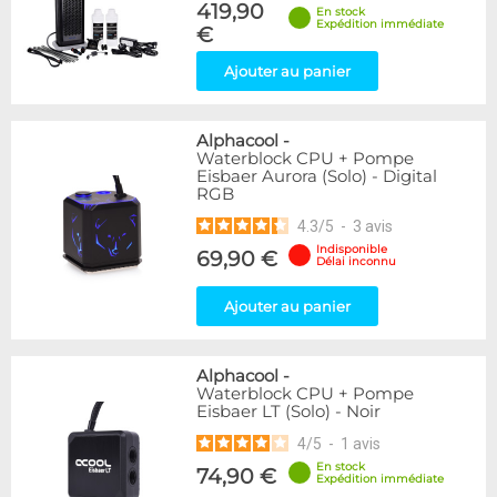
419,90
En stock
Expédition immédiate
€
Ajouter au panier
Alphacool
-
Waterblock CPU + Pompe
Eisbaer Aurora (Solo) - Digital
RGB
4.3
/
5
-
3
avis
Indisponible
69,90 €
Délai inconnu
Ajouter au panier
Alphacool
-
Waterblock CPU + Pompe
Eisbaer LT (Solo) - Noir
4
/
5
-
1
avis
En stock
74,90 €
Expédition immédiate