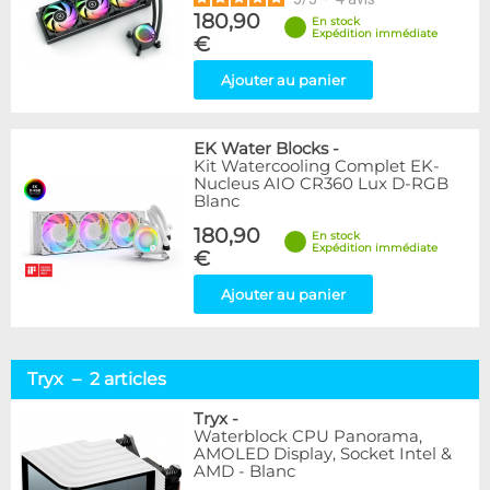
180,90
En stock
Expédition immédiate
€
Ajouter au panier
EK Water Blocks
-
Kit Watercooling Complet EK-
Nucleus AIO CR360 Lux D-RGB
Blanc
180,90
En stock
Expédition immédiate
€
Ajouter au panier
Tryx – 2 articles
Tryx
-
Waterblock CPU Panorama,
AMOLED Display, Socket Intel &
AMD - Blanc