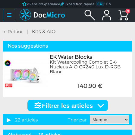
FR
/
EN
26 ans d'expérience
Expédition rapide
0
Retour
Kits & AIO
Nos suggestions
EK Water Blocks
Kit Watercooling Complet EK-
Nucleus AIO CR240 Lux D-RGB
Blanc
140,90 €
Filtrer les articles
Filtrer
les
articles
22 articles
Trier par
Catégorie
Alphacool – 13 articles