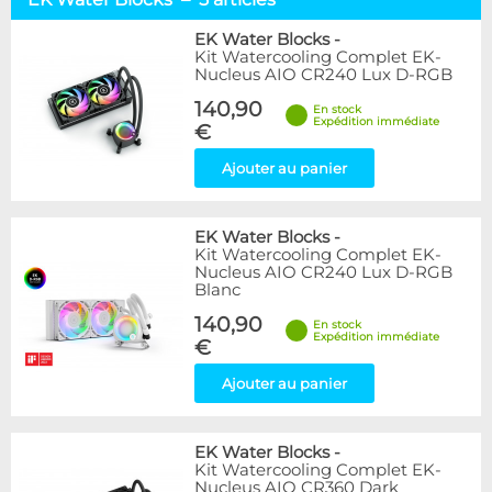
Alphacool
9
Arctic
2
EK Water Blocks
-
Kit Watercooling Complet EK-
EK Water Blocks
5
Nucleus AIO CR240 Lux D-RGB
140,90
Disponibilité / Promotions
En stock
Expédition immédiate
€
Articles en stock
Articles en promotions
Ajouter au panier
Appliquer
EK Water Blocks
-
Kit Watercooling Complet EK-
Nucleus AIO CR240 Lux D-RGB
Blanc
140,90
En stock
Expédition immédiate
€
Ajouter au panier
EK Water Blocks
-
Kit Watercooling Complet EK-
Nucleus AIO CR360 Dark