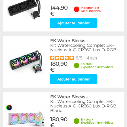
144,90
Indisponible
Délai inconnu
€
Ajouter au panier
EK Water Blocks
-
Kit Watercooling Complet EK-
Nucleus AIO CR360 Lux D-RGB
5
/
5
-
4
avis
180,90
En stock
Expédition immédiate
€
Ajouter au panier
EK Water Blocks
-
Kit Watercooling Complet EK-
Nucleus AIO CR360 Lux D-RGB
Blanc
180,90
En stock
Expédition immédiate
€