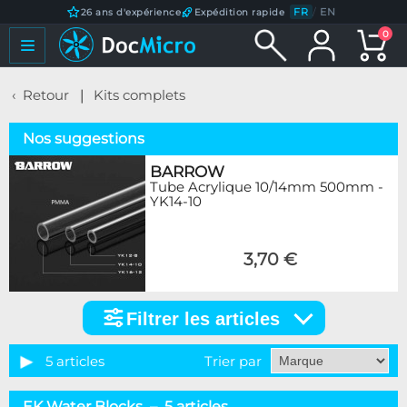
FR
/
EN
26 ans d'expérience
Expédition rapide
0
Retour
Kits complets
Nos suggestions
BARROW
Tube Acrylique 10/14mm 500mm -
YK14-10
3,70 €
Filtrer les articles
Filtrer
les
articles
5 articles
Trier par
Marque
EK Water Blocks – 5 articles