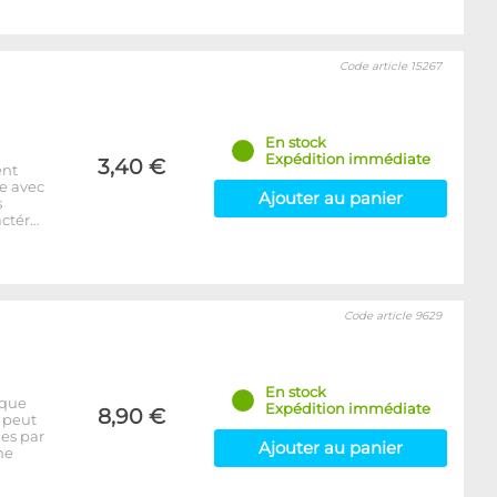
Code article 15267
En stock
Expédition immédiate
3,40 €
ent
e avec
Ajouter au panier
s
actér…
Code article 9629
En stock
ique
Expédition immédiate
8,90 €
l peut
ges par
Ajouter au panier
ne