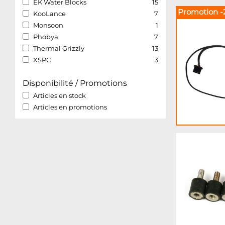
EK Water Blocks
15
Promotion -
KooLance
7
Monsoon
1
Phobya
7
Thermal Grizzly
13
XSPC
3
Disponibilité / Promotions
Articles en stock
Articles en promotions