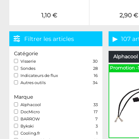
1,10 €
2,90 €
Filtrer les articles
107 ar
Catégorie
Alphacool 
Visserie
30
Promotion -
Sondes
28
Indicateurs de flux
16
Autres outils
34
Marque
Alphacool
33
DocMicro
17
BARROW
7
Bykski
3
Cooling.fr
1