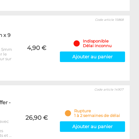
Code article 15868
m x 9
Indisponible
Délai inconnu
4,90 €
 & 5mm
r le
Ajouter au panier
ur sur
Code article 14907
fer -
Rupture
1 à 2 semaines de délai
26,90 €
 avec
Ajouter au panier
es
s et …