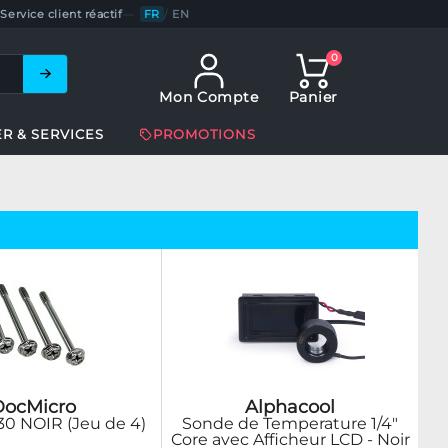
Service client réactif
—
FR
/
EN
0
Mon Compte
Panier
ER & SERVICES
PROMOTIONS
DocMicro
Alphacool
 30 NOIR (Jeu de 4)
Sonde de Temperature 1/4"
Core avec Afficheur LCD - Noir