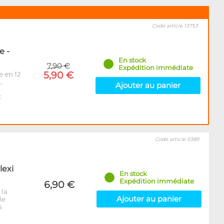
Code article 13753
e -
En stock
7,90 €
Expédition immédiate
5,90 €
e en 12
,
Ajouter au panier
:
Code article 5389
lexi
En stock
Expédition immédiate
6,90 €
 la
Ajouter au panier
le
s