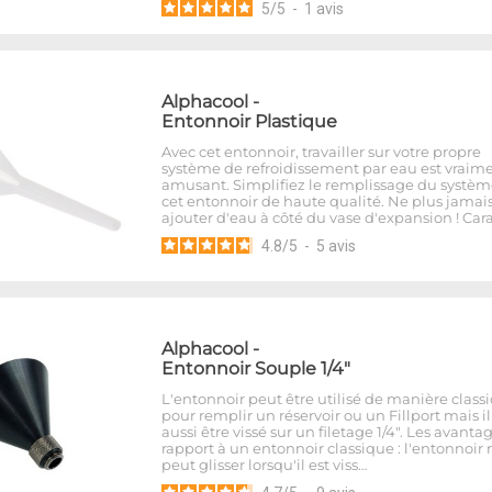
5
/
5
-
1
avis
Alphacool
-
Entonnoir Plastique
Avec cet entonnoir, travailler sur votre propre
système de refroidissement par eau est vraim
amusant. Simplifiez le remplissage du systèm
cet entonnoir de haute qualité. Ne plus jamai
ajouter d'eau à côté du vase d'expansion ! Car
4.8
/
5
-
5
avis
Alphacool
-
Entonnoir Souple 1/4"
L'entonnoir peut être utilisé de manière class
pour remplir un réservoir ou un Fillport mais i
aussi être vissé sur un filetage 1/4". Les avanta
rapport à un entonnoir classique : l'entonnoir 
peut glisser lorsqu'il est viss…