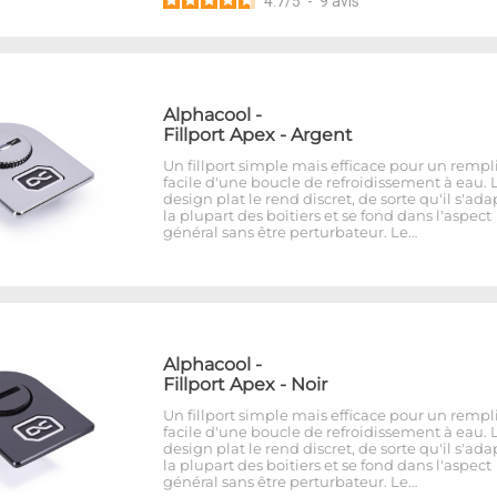
4.7
/
5
-
9
avis
Alphacool
-
Fillport Apex - Argent
Un fillport simple mais efficace pour un rempl
facile d'une boucle de refroidissement à eau. 
design plat le rend discret, de sorte qu'il s'ada
la plupart des boitiers et se fond dans l'aspect
général sans être perturbateur. Le…
Alphacool
-
Fillport Apex - Noir
Un fillport simple mais efficace pour un rempl
facile d'une boucle de refroidissement à eau. 
design plat le rend discret, de sorte qu'il s'ada
la plupart des boitiers et se fond dans l'aspect
général sans être perturbateur. Le…