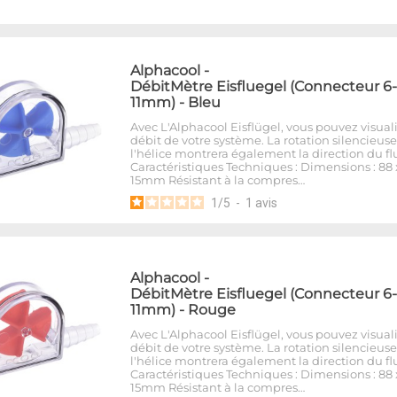
Alphacool
-
DébitMètre Eisfluegel (Connecteur 6-
11mm) - Bleu
Avec L'Alphacool Eisflügel, vous pouvez visuali
débit de votre système. La rotation silencieus
l'hélice montrera également la direction du fl
Caractéristiques Techniques : Dimensions : 88 
15mm Résistant à la compres…
1
/
5
-
1
avis
Alphacool
-
DébitMètre Eisfluegel (Connecteur 6-
11mm) - Rouge
Avec L'Alphacool Eisflügel, vous pouvez visuali
débit de votre système. La rotation silencieus
l'hélice montrera également la direction du fl
Caractéristiques Techniques : Dimensions : 88 
15mm Résistant à la compres…