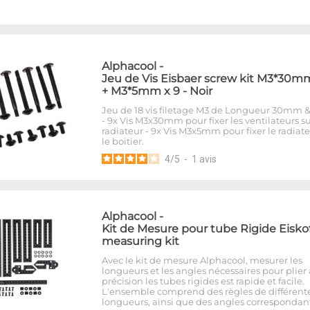
Alphacool
-
Jeu de Vis Eisbaer screw kit M3*30m
+ M3*5mm x 9 - Noir
Jeu de 18 vis filetage M3 de Longueur 30mm
- 9x Vis M3x30mm pour fixer les ventilateurs su
radiateur - 9x Vis M3x5mm pour fixer le radiate
le boitier.
4
/
5
-
1
avis
Alphacool
-
Kit de Mesure pour tube Rigide Eiskof
measuring kit
Avec le kit de mesure Alphacool, mesurer les
longueurs et les angles nécessaires pour plier
précision les tubes rigides est rapide et facile.
L'ensemble comprend des règles de différent
longueurs, ainsi que des angles correspondant