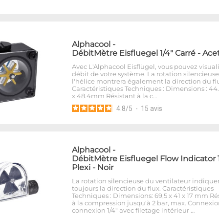
Alphacool
-
DébitMètre Eisfluegel 1/4" Carré - Ace
Avec L'Alphacool Eisflügel, vous pouvez visuali
débit de votre système. La rotation silencieus
l'hélice montrera également la direction du fl
Caractéristiques Techniques : Dimensions : 44.5
x 48.4mm Résistant à la c…
4.8
/
5
-
15
avis
Alphacool
-
DébitMètre Eisfluegel Flow Indicator 
Plexi - Noir
La rotation silencieuse du ventilateur indique
toujours la direction du flux. Caractéristiques
Techniques : Dimensions: 69,5 x 41 x 17 mm Ré
à la compression jusqu'à 2 bar, max. Connexion
connexion 1/4" avec filetage intérieur …