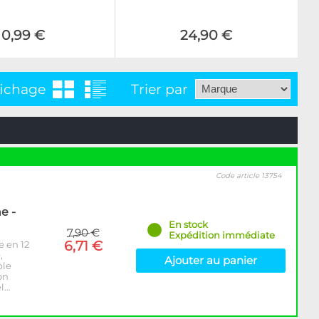
0,99 €
24,90 €
fichage
Trier par
Code article 13754
e -
En stock
7,90 €
Expédition immédiate
6,71 €
e en 12
,
Ajouter au panier
ble
on
el…