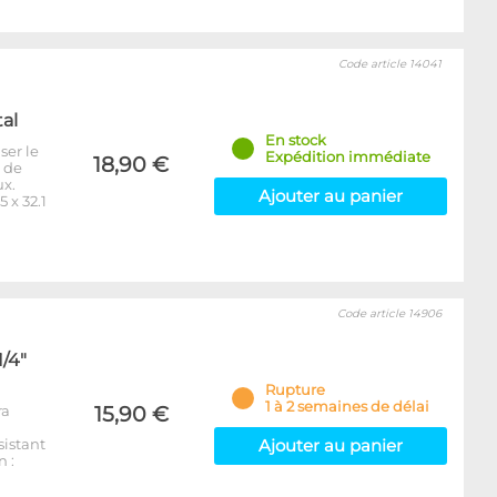
Code article 14041
tal
En stock
ser le
Expédition immédiate
18,90 €
e de
ux.
Ajouter au panier
 x 32.1
Code article 14906
1/4"
Rupture
1 à 2 semaines de délai
ra
15,90 €
sistant
Ajouter au panier
 :