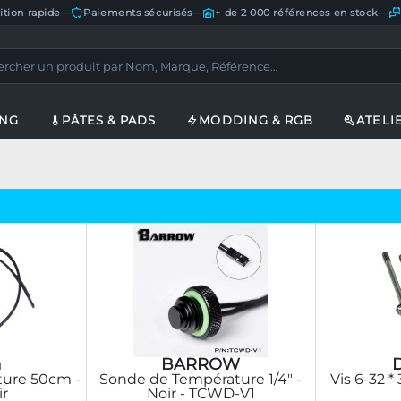
ition rapide
—
Paiements sécurisés
—
+ de 2 000 références en stock
—
ING
PÂTES & PADS
MODDING & RGB
ATELI
a
BARROW
ure 50cm -
Sonde de Température 1/4" -
Vis 6-32 *
ir
Noir - TCWD-V1