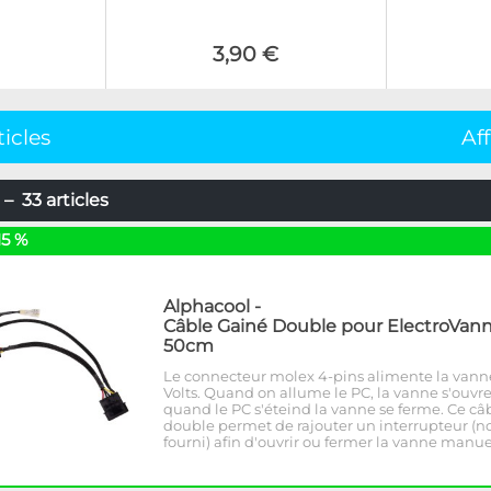
3,90 €
ticles
Af
– 33 articles
15 %
Alphacool
-
Câble Gainé Double pour ElectroVann
50cm
Le connecteur molex 4-pins alimente la vann
Volts. Quand on allume le PC, la vanne s'ouvre
quand le PC s'éteind la vanne se ferme. Ce câ
double permet de rajouter un interrupteur (n
fourni) afin d'ouvrir ou fermer la vanne manu