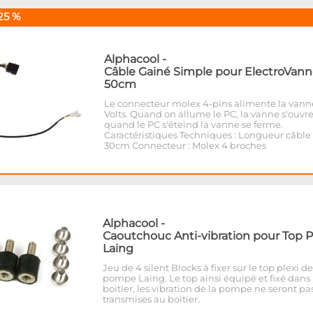
25 %
Alphacool
-
Câble Gainé Simple pour ElectroVann
50cm
Le connecteur molex 4-pins alimente la vann
Volts. Quand on allume le PC, la vanne s'ouvre
quand le PC s'éteind la vanne se ferme.
Caractéristiques Techniques : Longueur câble 
30cm Connecteur : Molex 4 broches
Alphacool
-
Caoutchouc Anti-vibration pour Top P
Laing
Jeu de 4 silent Blocks à fixer sur le top plexi de
pompe Laing. Le top ainsi équipé et fixé dans 
boitier, les vibration de la pompe ne seront pa
transmises au boitier.