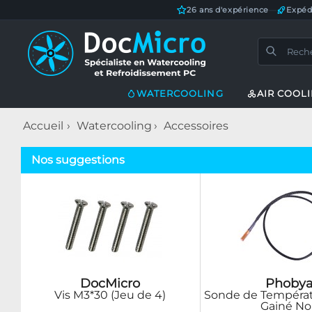
26 ans d'expérience
—
Expéd
WATERCOOLING
AIR COOL
Accueil
Watercooling
Accessoires
Nos suggestions
DocMicro
Phoby
Vis M3*30 (Jeu de 4)
Sonde de Températ
Gainé No