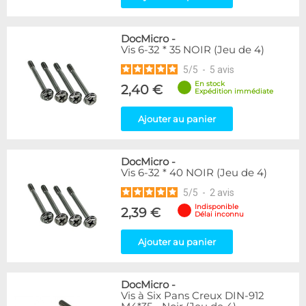
DocMicro
-
Vis 6-32 * 35 NOIR (Jeu de 4)
5
/
5
-
5
avis
En stock
2,40 €
Expédition immédiate
Ajouter au panier
DocMicro
-
Vis 6-32 * 40 NOIR (Jeu de 4)
5
/
5
-
2
avis
Indisponible
2,39 €
Délai inconnu
Ajouter au panier
DocMicro
-
Vis à Six Pans Creux DIN-912