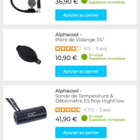
36,90 €
Expédition immédiate
Ajouter au panier
Alphacool
-
Poire de Vidange 1/4"
4
/
5
-
9
avis
En stock
10,90 €
Expédition immédiate
Ajouter au panier
Alphacool
-
Sonde de Temperature &
Débitmètre ES flow HighFlow
4.7
/
5
-
3
avis
En stock
41,90 €
Expédition immédiate
Ajouter au panier