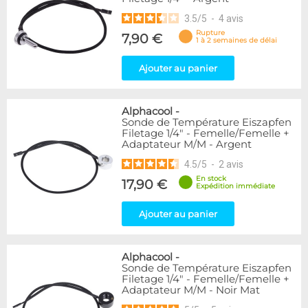
3.5
/
5
-
4
avis
Rupture
7,90 €
1 à 2 semaines de délai
Ajouter au panier
Alphacool
-
Sonde de Température Eiszapfen
Filetage 1/4" - Femelle/Femelle +
Adaptateur M/M - Argent
4.5
/
5
-
2
avis
En stock
17,90 €
Expédition immédiate
Ajouter au panier
Alphacool
-
Sonde de Température Eiszapfen
Filetage 1/4" - Femelle/Femelle +
Adaptateur M/M - Noir Mat