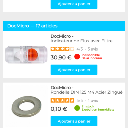
Ajouter au panier
DocMicro – 17 articles
DocMicro
-
Indicateur de Flux avec Filtre
4
/
5
-
5
avis
Indisponible
30,90 €
Délai inconnu
Ajouter au panier
DocMicro
-
Rondelle DIN 125 M4 Acier Zingué
5
/
5
-
1
avis
En stock
0,10 €
Expédition immédiate
Ajouter au panier