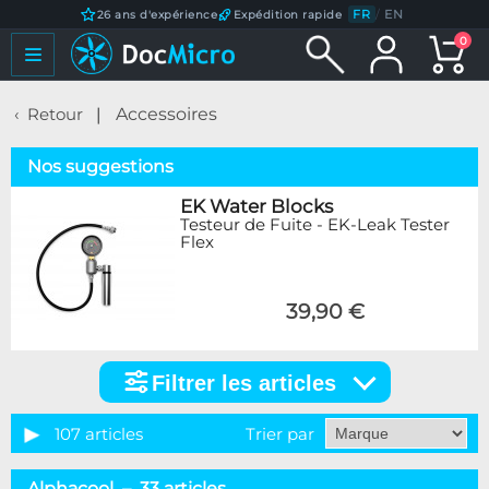
FR
/
EN
26 ans d'expérience
Expédition rapide
0
Retour
Accessoires
Nos suggestions
EK Water Blocks
Testeur de Fuite - EK-Leak Tester
Flex
39,90 €
Filtrer les articles
Filtrer
les
articles
107 articles
Trier par
Catégorie
Alphacool – 33 articles