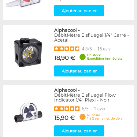
Ajouter au panier
Alphacool
-
DébitMètre Eisfluegel 1/4" Carré -
Acetal
4.8
/
5
-
15
avis
En stock
18,90 €
Expédition immédiate
Ajouter au panier
Alphacool
-
DébitMètre Eisfluegel Flow
Indicator 1/4" Plexi - Noir
5
/
5
-
1
avis
Rupture
15,90 €
1 à 2 semaines de délai
Ajouter au panier