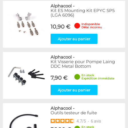
Alphacool
-
Kit ES Mounting Kit EPYC SP5
(LGA 6096)
Indisponible
10,90 €
Délai inconnu
Ajouter au panier
Alphacool
-
Kit Visserie pour Pompe Laing
DDC Metal Bottom
En stock
7,90 €
Expédition immédiate
Ajouter au panier
Alphacool
-
Outils testeur de fuite
4.7
/
5
-
6
avis
En stock