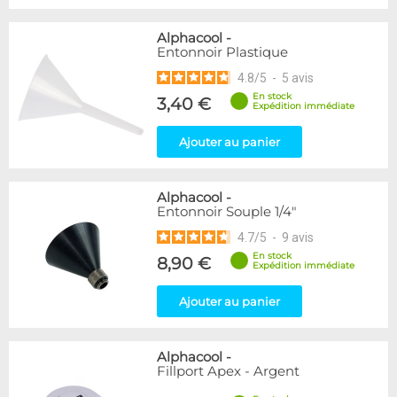
Alphacool
-
Entonnoir Plastique
4.8
/
5
-
5
avis
En stock
3,40 €
Expédition immédiate
Ajouter au panier
Alphacool
-
Entonnoir Souple 1/4"
4.7
/
5
-
9
avis
En stock
8,90 €
Expédition immédiate
Ajouter au panier
Alphacool
-
Fillport Apex - Argent