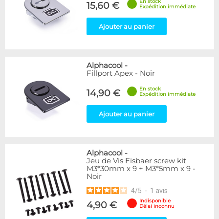
En stock
15,60 €
Expédition immédiate
Ajouter au panier
Alphacool
-
Fillport Apex - Noir
En stock
14,90 €
Expédition immédiate
Ajouter au panier
Alphacool
-
Jeu de Vis Eisbaer screw kit
M3*30mm x 9 + M3*5mm x 9 -
Noir
4
/
5
-
1
avis
Indisponible
4,90 €
Délai inconnu