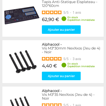
Tapis Anti-Statique Eisplateau -
120*60cm
5
/
5
-
1
avis
En stock
62,90 €
Expédition immédiate
Ajouter au panier
Alphacool
-
Vis M3*30mm NexXxos (Jeu de 4)
- Noir
5
/
5
-
3
avis
En stock
4,40 €
Expédition immédiate
Ajouter au panier
Alphacool
-
Vis M3*35 NexXxos (Jeu de 4) -
Noir
5
/
5
-
1
avis