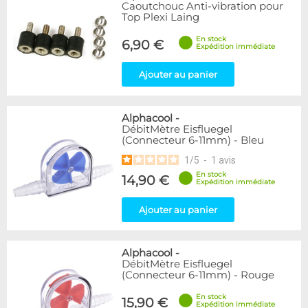
Articles en promotions
Caoutchouc Anti-vibration pour
Top Plexi Laing
Appliquer
En stock
6,90 €
Expédition immédiate
Ajouter au panier
Alphacool
-
DébitMètre Eisfluegel
(Connecteur 6-11mm) - Bleu
1
/
5
-
1
avis
En stock
14,90 €
Expédition immédiate
Ajouter au panier
Alphacool
-
DébitMètre Eisfluegel
(Connecteur 6-11mm) - Rouge
En stock
15,90 €
Expédition immédiate