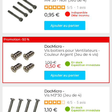
M4*35 - Noir (Jeu de 4)
5
/
5
-
1
avis
Indisponible
0,95 €
Délai inconnu
Ajouter au panier
Promotion -50 %
DocMicro
-
Vis boitiers pour Ventilateurs -
Couleur Argent (Jeu de 4 vis)
1,00 €
En stock
0,50 €
Expédition immédiate
Ajouter au panier
DocMicro
-
Vis M3*30 (Jeu de 4)
4
/
5
-
5
avis
En stock
1,10 €
Expédition immédiate