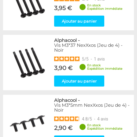
En stock
3,95 €
Expédition immédiate
Ajouter au panier
Alphacool
-
Vis M3*37 NexXxos (Jeu de 4) -
Noir
5
/
5
-
1
avis
En stock
3,90 €
Expédition immédiate
Ajouter au panier
Alphacool
-
Vis M3*5mm NexXxos (Jeu de 4) -
Noir
4.8
/
5
-
4
avis
En stock
2,90 €
Expédition immédiate