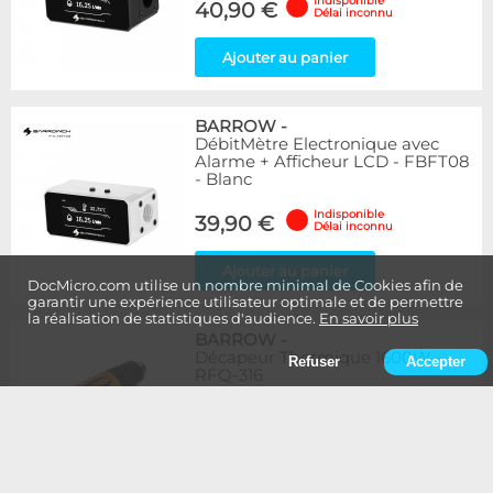
Indisponible
40,90 €
Délai inconnu
Ajouter au panier
BARROW
-
DébitMètre Electronique avec
Alarme + Afficheur LCD - FBFT08
- Blanc
Indisponible
39,90 €
Délai inconnu
Ajouter au panier
DocMicro.com utilise un nombre minimal de Cookies afin de
garantir une expérience utilisateur optimale et de permettre
la réalisation de statistiques d'audience.
En savoir plus
BARROW
-
Décapeur Thermique 1600W -
Refuser
Accepter
RFQ-316
Indisponible
19,90 €
Délai inconnu
Ajouter au panier