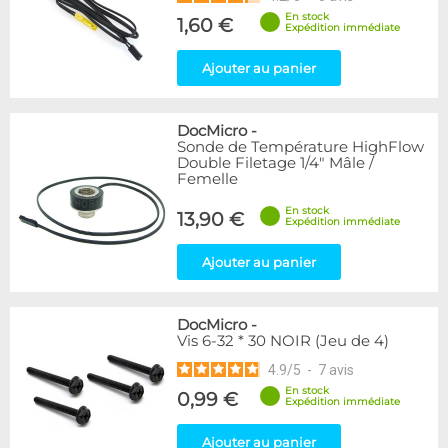
En stock
1,60 €
Expédition immédiate
Ajouter au panier
DocMicro
-
Sonde de Température HighFlow
Double Filetage 1/4" Mâle /
Femelle
En stock
13,90 €
Expédition immédiate
Ajouter au panier
DocMicro
-
Vis 6-32 * 30 NOIR (Jeu de 4)
4.9
/
5
-
7
avis
En stock
0,99 €
Expédition immédiate
Ajouter au panier