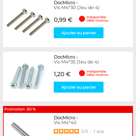
DocMicro
-
Vis M4*30 (Jeu de 4)
Indisponible
0,99 €
Délai inconnu
Ajouter au panier
DocMicro
-
Vis M4*35 (Jeu de 4)
Indisponible
1,20 €
Délai inconnu
Ajouter au panier
Promotion -50 %
DocMicro
-
Vis M4*40
5
/
5
-
1
avis