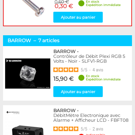
0,60 €
En stock
0,30 €
Expédition immédiate
Ajouter au panier
BARROW – 7 articles
BARROW
-
Contrôleur de Débit Plexi RGB 5
Volts - Noir - SLFV1-RGB
5
/
5
-
4
avis
En stock
15,90 €
Expédition immédiate
Ajouter au panier
BARROW
-
DébitMètre Electronique avec
Alarme + Afficheur LCD - FBFT08
5
/
5
-
2
avis