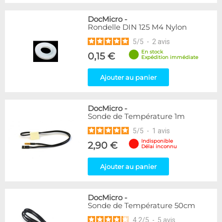
DocMicro
-
Rondelle DIN 125 M4 Nylon
5
/
5
-
2
avis
En stock
0,15 €
Expédition immédiate
Ajouter au panier
DocMicro
-
Sonde de Température 1m
5
/
5
-
1
avis
Indisponible
2,90 €
Délai inconnu
Ajouter au panier
DocMicro
-
Sonde de Température 50cm
4.2
/
5
-
5
avis