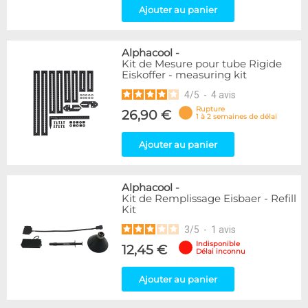
Ajouter au panier
Alphacool
-
Kit de Mesure pour tube Rigide
Eiskoffer - measuring kit
4
/
5
-
4
avis
Rupture
26,90 €
1 à 2 semaines de délai
Ajouter au panier
Alphacool
-
Kit de Remplissage Eisbaer - Refill
Kit
3
/
5
-
1
avis
Indisponible
12,45 €
Délai inconnu
Ajouter au panier