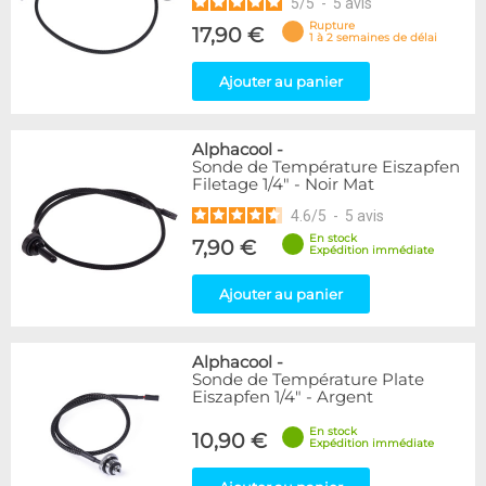
5
/
5
-
5
avis
Rupture
17,90 €
1 à 2 semaines de délai
Ajouter au panier
Alphacool
-
Sonde de Température Eiszapfen
Filetage 1/4" - Noir Mat
4.6
/
5
-
5
avis
En stock
7,90 €
Expédition immédiate
Ajouter au panier
Alphacool
-
Sonde de Température Plate
Eiszapfen 1/4" - Argent
En stock
10,90 €
Expédition immédiate