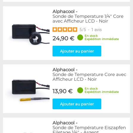
Alphacool
-
Sonde de Temperature 1/4" Core
avec Afficheur LCD - Noir
5
/
5
-
1
avis
En stock
24,90 €
Expédition immédiate
Ajouter au panier
Alphacool
-
Sonde de Temperature Core avec
Afficheur LCD - Noir
En stock
13,90 €
Expédition immédiate
Ajouter au panier
Alphacool
-
Sonde de Température Eiszapfen
Filetage 1/4" - Argent