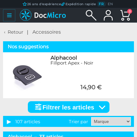
FR
/
EN
26 ans d'expérience
Expédition rapide
0
Retour
Accessoires
Nos suggestions
Alphacool
Fillport Apex - Noir
14,90 €
Filtrer les articles
Filtrer
les
articles
107 articles
Trier par
Catégorie
Alphacool – 33 articles