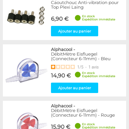
Articles en promotions
Caoutchouc Anti-vibration pour
Top Plexi Laing
Appliquer
En stock
6,90 €
Expédition immédiate
Ajouter au panier
Alphacool
-
DébitMètre Eisfluegel
(Connecteur 6-11mm) - Bleu
1
/
5
-
1
avis
En stock
14,90 €
Expédition immédiate
Ajouter au panier
Alphacool
-
DébitMètre Eisfluegel
(Connecteur 6-11mm) - Rouge
En stock
15,90 €
Expédition immédiate