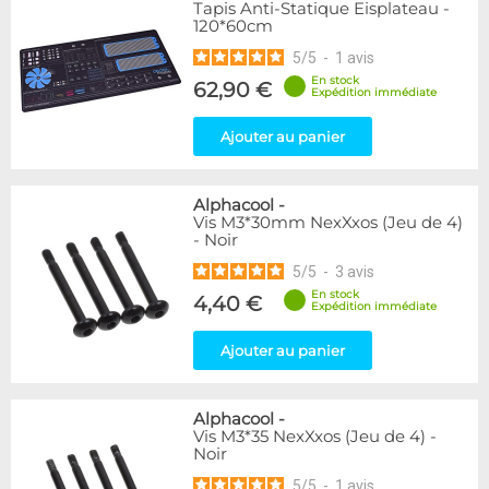
Tapis Anti-Statique Eisplateau -
120*60cm
5
/
5
-
1
avis
En stock
62,90 €
Expédition immédiate
Ajouter au panier
Alphacool
-
Vis M3*30mm NexXxos (Jeu de 4)
- Noir
5
/
5
-
3
avis
En stock
4,40 €
Expédition immédiate
Ajouter au panier
Alphacool
-
Vis M3*35 NexXxos (Jeu de 4) -
Noir
5
/
5
-
1
avis