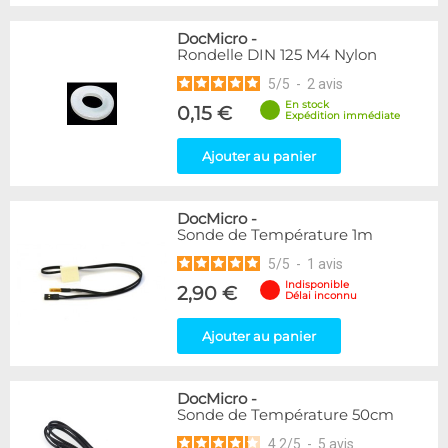
DocMicro
-
Rondelle DIN 125 M4 Nylon
5
/
5
-
2
avis
En stock
0,15 €
Expédition immédiate
Ajouter au panier
DocMicro
-
Sonde de Température 1m
5
/
5
-
1
avis
Indisponible
2,90 €
Délai inconnu
Ajouter au panier
DocMicro
-
Sonde de Température 50cm
4.2
/
5
-
5
avis