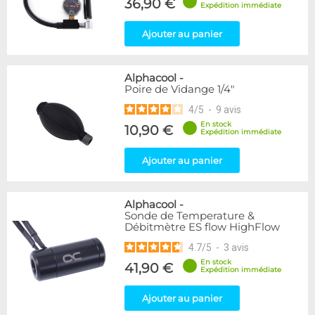
36,90 €
Expédition immédiate
Ajouter au panier
Alphacool
-
Poire de Vidange 1/4"
4
/
5
-
9
avis
En stock
10,90 €
Expédition immédiate
Ajouter au panier
Alphacool
-
Sonde de Temperature &
Débitmètre ES flow HighFlow
4.7
/
5
-
3
avis
En stock
41,90 €
Expédition immédiate
Ajouter au panier