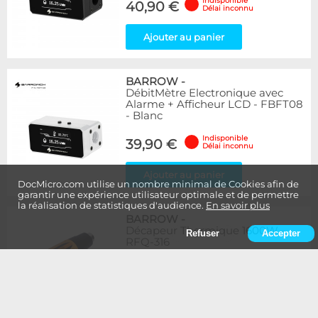
Indisponible
40,90 €
Délai inconnu
Ajouter au panier
BARROW
-
DébitMètre Electronique avec
Alarme + Afficheur LCD - FBFT08
- Blanc
Indisponible
39,90 €
Délai inconnu
Ajouter au panier
DocMicro.com utilise un nombre minimal de Cookies afin de
garantir une expérience utilisateur optimale et de permettre
la réalisation de statistiques d'audience.
En savoir plus
BARROW
-
Décapeur Thermique 1600W -
Refuser
Accepter
RFQ-316
Indisponible
19,90 €
Délai inconnu
Ajouter au panier