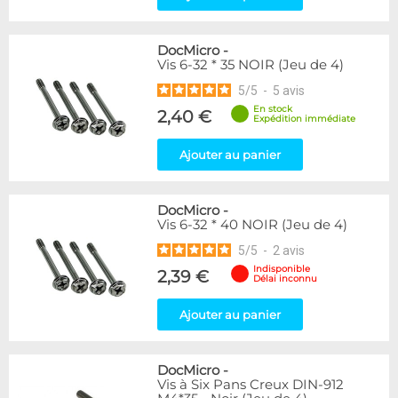
DocMicro
-
Vis 6-32 * 35 NOIR (Jeu de 4)
5
/
5
-
5
avis
En stock
2,40 €
Expédition immédiate
Ajouter au panier
DocMicro
-
Vis 6-32 * 40 NOIR (Jeu de 4)
5
/
5
-
2
avis
Indisponible
2,39 €
Délai inconnu
Ajouter au panier
DocMicro
-
Vis à Six Pans Creux DIN-912