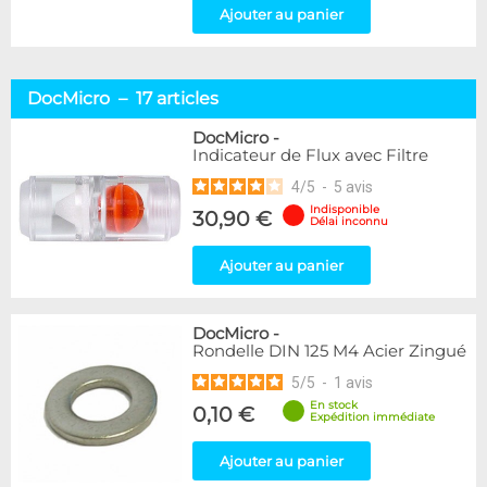
Ajouter au panier
DocMicro – 17 articles
DocMicro
-
Indicateur de Flux avec Filtre
4
/
5
-
5
avis
Indisponible
30,90 €
Délai inconnu
Ajouter au panier
DocMicro
-
Rondelle DIN 125 M4 Acier Zingué
5
/
5
-
1
avis
En stock
0,10 €
Expédition immédiate
Ajouter au panier