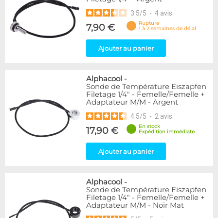
3.5
/
5
-
4
avis
Rupture
7,90 €
1 à 2 semaines de délai
Ajouter au panier
Alphacool
-
Sonde de Température Eiszapfen
Filetage 1/4" - Femelle/Femelle +
Adaptateur M/M - Argent
4.5
/
5
-
2
avis
En stock
17,90 €
Expédition immédiate
Ajouter au panier
Alphacool
-
Sonde de Température Eiszapfen
Filetage 1/4" - Femelle/Femelle +
Adaptateur M/M - Noir Mat