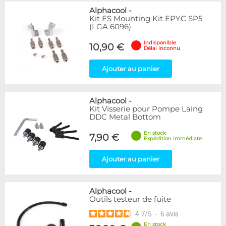
Alphacool
-
Kit ES Mounting Kit EPYC SP5
(LGA 6096)
Indisponible
10,90 €
Délai inconnu
Ajouter au panier
Alphacool
-
Kit Visserie pour Pompe Laing
DDC Metal Bottom
En stock
7,90 €
Expédition immédiate
Ajouter au panier
Alphacool
-
Outils testeur de fuite
4.7
/
5
-
6
avis
En stock