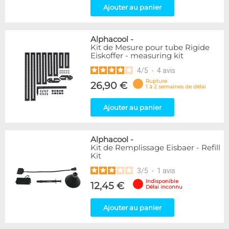
Ajouter au panier
Alphacool
-
Kit de Mesure pour tube Rigide
Eiskoffer - measuring kit
4
/
5
-
4
avis
Rupture
26,90 €
1 à 2 semaines de délai
Ajouter au panier
Alphacool
-
Kit de Remplissage Eisbaer - Refill
Kit
3
/
5
-
1
avis
Indisponible
12,45 €
Délai inconnu
Ajouter au panier