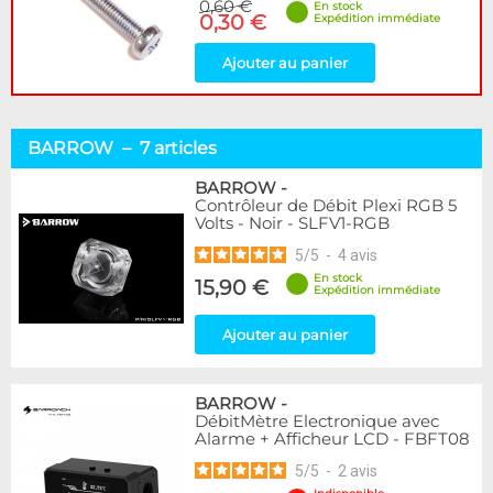
0,60 €
En stock
0,30 €
Expédition immédiate
Ajouter au panier
BARROW – 7 articles
BARROW
-
Contrôleur de Débit Plexi RGB 5
Volts - Noir - SLFV1-RGB
5
/
5
-
4
avis
En stock
15,90 €
Expédition immédiate
Ajouter au panier
BARROW
-
DébitMètre Electronique avec
Alarme + Afficheur LCD - FBFT08
5
/
5
-
2
avis