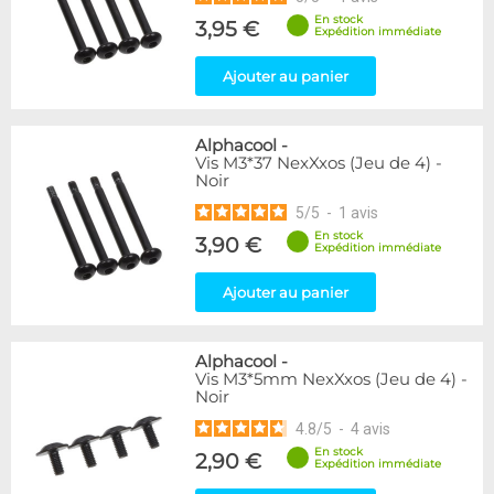
En stock
3,95 €
Expédition immédiate
Ajouter au panier
Alphacool
-
Vis M3*37 NexXxos (Jeu de 4) -
Noir
5
/
5
-
1
avis
En stock
3,90 €
Expédition immédiate
Ajouter au panier
Alphacool
-
Vis M3*5mm NexXxos (Jeu de 4) -
Noir
4.8
/
5
-
4
avis
En stock
2,90 €
Expédition immédiate