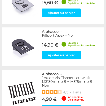
En stock
15,60 €
Expédition immédiate
Ajouter au panier
Alphacool
-
Fillport Apex - Noir
En stock
14,90 €
Expédition immédiate
Ajouter au panier
Alphacool
-
Jeu de Vis Eisbaer screw kit
M3*30mm x 9 + M3*5mm x 9 -
Noir
4
/
5
-
1
avis
Indisponible
4,90 €
Délai inconnu