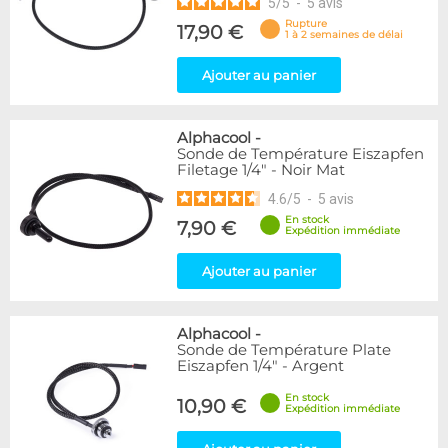
5
/
5
-
5
avis
Rupture
17,90 €
1 à 2 semaines de délai
Ajouter au panier
Alphacool
-
Sonde de Température Eiszapfen
Filetage 1/4" - Noir Mat
4.6
/
5
-
5
avis
En stock
7,90 €
Expédition immédiate
Ajouter au panier
Alphacool
-
Sonde de Température Plate
Eiszapfen 1/4" - Argent
En stock
10,90 €
Expédition immédiate