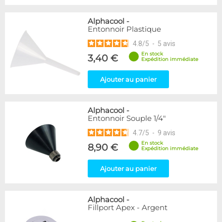
Alphacool
-
Entonnoir Plastique
4.8
/
5
-
5
avis
En stock
3,40 €
Expédition immédiate
Ajouter au panier
Alphacool
-
Entonnoir Souple 1/4"
4.7
/
5
-
9
avis
En stock
8,90 €
Expédition immédiate
Ajouter au panier
Alphacool
-
Fillport Apex - Argent