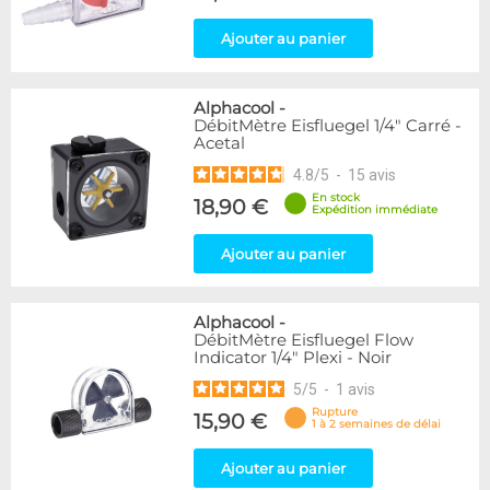
Ajouter au panier
Alphacool
-
DébitMètre Eisfluegel 1/4" Carré -
Acetal
4.8
/
5
-
15
avis
En stock
18,90 €
Expédition immédiate
Ajouter au panier
Alphacool
-
DébitMètre Eisfluegel Flow
Indicator 1/4" Plexi - Noir
5
/
5
-
1
avis
Rupture
15,90 €
1 à 2 semaines de délai
Ajouter au panier