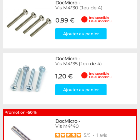
DocMicro
-
Vis M4*30 (Jeu de 4)
Indisponible
0,99 €
Délai inconnu
Ajouter au panier
DocMicro
-
Vis M4*35 (Jeu de 4)
Indisponible
1,20 €
Délai inconnu
Ajouter au panier
Promotion -50 %
DocMicro
-
Vis M4*40
5
/
5
-
1
avis