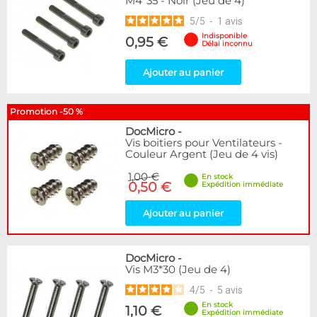
M4*35 - Noir (Jeu de 4)
5
/
5
-
1
avis
Indisponible
0,95 €
Délai inconnu
Ajouter au panier
Promotion -50 %
DocMicro
-
Vis boitiers pour Ventilateurs -
Couleur Argent (Jeu de 4 vis)
1,00 €
En stock
0,50 €
Expédition immédiate
Ajouter au panier
DocMicro
-
Vis M3*30 (Jeu de 4)
4
/
5
-
5
avis
En stock
1,10 €
Expédition immédiate