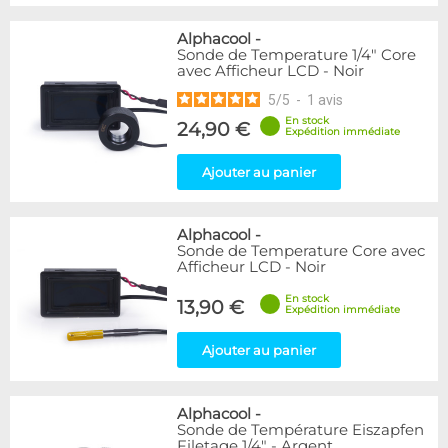
Alphacool
-
Sonde de Temperature 1/4" Core
avec Afficheur LCD - Noir
5
/
5
-
1
avis
En stock
24,90 €
Expédition immédiate
Ajouter au panier
Alphacool
-
Sonde de Temperature Core avec
Afficheur LCD - Noir
En stock
13,90 €
Expédition immédiate
Ajouter au panier
Alphacool
-
Sonde de Température Eiszapfen
Filetage 1/4" - Argent