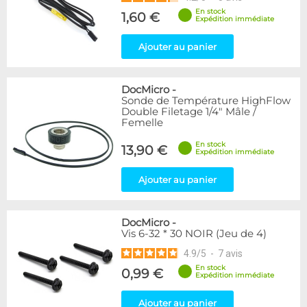
En stock
1,60 €
Expédition immédiate
Ajouter au panier
DocMicro
-
Sonde de Température HighFlow
Double Filetage 1/4" Mâle /
Femelle
En stock
13,90 €
Expédition immédiate
Ajouter au panier
DocMicro
-
Vis 6-32 * 30 NOIR (Jeu de 4)
4.9
/
5
-
7
avis
En stock
0,99 €
Expédition immédiate
Ajouter au panier