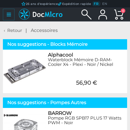
FR
/
EN
26 ans d'expérience
Expédition rapide
0
Retour
Accessoires
Nos suggestions - Blocks Mémoire
Alphacool
Waterblock Mémoire D-RAM-
Cooler X4 - Plexi - Noir / Nickel
56,90 €
Nos suggestions - Pompes Autres
BARROW
Pompe RGB SPB17 PLUS 17 Watts
PWM - Noir