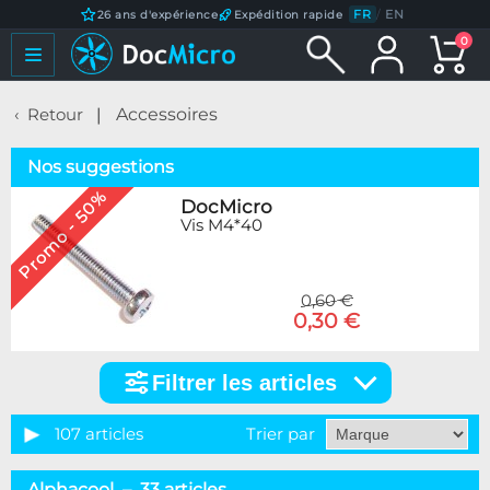
FR
/
EN
26 ans d'expérience
Expédition rapide
0
Retour
Accessoires
Nos suggestions
Promo - 50%
DocMicro
Vis M4*40
0,60 €
0,30 €
Filtrer les articles
Filtrer
les
articles
107 articles
Trier par
Catégorie
Alphacool – 33 articles