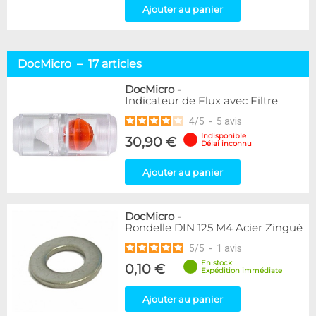
Ajouter au panier
DocMicro – 17 articles
DocMicro
-
Indicateur de Flux avec Filtre
4
/
5
-
5
avis
Indisponible
30,90 €
Délai inconnu
Ajouter au panier
DocMicro
-
Rondelle DIN 125 M4 Acier Zingué
5
/
5
-
1
avis
En stock
0,10 €
Expédition immédiate
Ajouter au panier