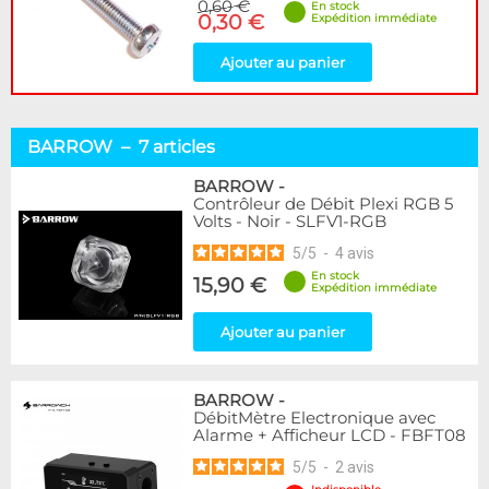
0,60 €
En stock
0,30 €
Expédition immédiate
Ajouter au panier
BARROW – 7 articles
BARROW
-
Contrôleur de Débit Plexi RGB 5
Volts - Noir - SLFV1-RGB
5
/
5
-
4
avis
En stock
15,90 €
Expédition immédiate
Ajouter au panier
BARROW
-
DébitMètre Electronique avec
Alarme + Afficheur LCD - FBFT08
5
/
5
-
2
avis