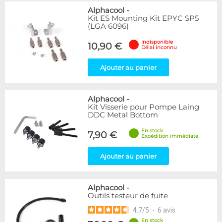
Alphacool
-
Kit ES Mounting Kit EPYC SP5
(LGA 6096)
Indisponible
10,90 €
Délai inconnu
Ajouter au panier
Alphacool
-
Kit Visserie pour Pompe Laing
DDC Metal Bottom
En stock
7,90 €
Expédition immédiate
Ajouter au panier
Alphacool
-
Outils testeur de fuite
4.7
/
5
-
6
avis
En stock