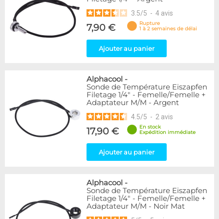
3.5
/
5
-
4
avis
Rupture
7,90 €
1 à 2 semaines de délai
Ajouter au panier
Alphacool
-
Sonde de Température Eiszapfen
Filetage 1/4" - Femelle/Femelle +
Adaptateur M/M - Argent
4.5
/
5
-
2
avis
En stock
17,90 €
Expédition immédiate
Ajouter au panier
Alphacool
-
Sonde de Température Eiszapfen
Filetage 1/4" - Femelle/Femelle +
Adaptateur M/M - Noir Mat