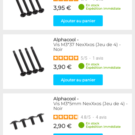
En stock
3,95 €
Expédition immédiate
Ajouter au panier
Alphacool
-
Vis M3*37 NexXxos (Jeu de 4) -
Noir
5
/
5
-
1
avis
En stock
3,90 €
Expédition immédiate
Ajouter au panier
Alphacool
-
Vis M3*5mm NexXxos (Jeu de 4) -
Noir
4.8
/
5
-
4
avis
En stock
2,90 €
Expédition immédiate