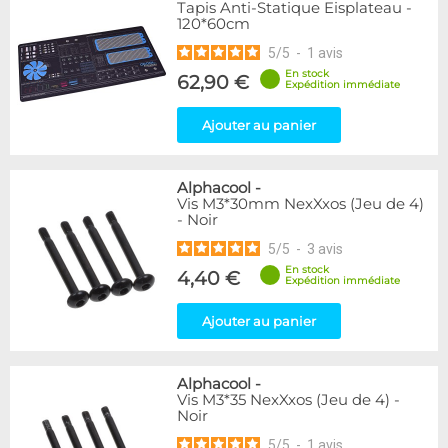
Tapis Anti-Statique Eisplateau -
120*60cm
5
/
5
-
1
avis
En stock
62,90 €
Expédition immédiate
Ajouter au panier
Alphacool
-
Vis M3*30mm NexXxos (Jeu de 4)
- Noir
5
/
5
-
3
avis
En stock
4,40 €
Expédition immédiate
Ajouter au panier
Alphacool
-
Vis M3*35 NexXxos (Jeu de 4) -
Noir
5
/
5
-
1
avis