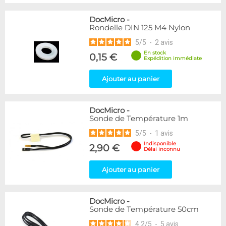
DocMicro
-
Rondelle DIN 125 M4 Nylon
5
/
5
-
2
avis
En stock
0,15 €
Expédition immédiate
Ajouter au panier
DocMicro
-
Sonde de Température 1m
5
/
5
-
1
avis
Indisponible
2,90 €
Délai inconnu
Ajouter au panier
DocMicro
-
Sonde de Température 50cm
4.2
/
5
-
5
avis