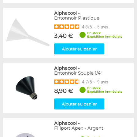
Alphacool
-
Entonnoir Plastique
4.8
/
5
-
5
avis
En stock
3,40 €
Expédition immédiate
Ajouter au panier
Alphacool
-
Entonnoir Souple 1/4"
4.7
/
5
-
9
avis
En stock
8,90 €
Expédition immédiate
Ajouter au panier
Alphacool
-
Fillport Apex - Argent