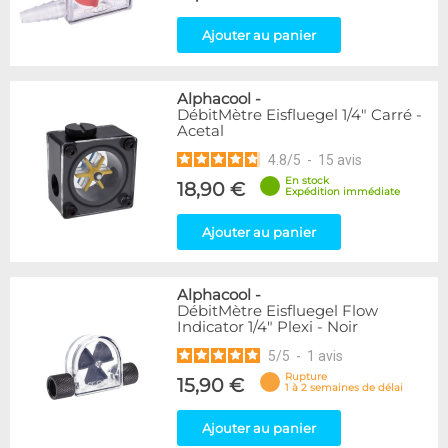
Ajouter au panier
Alphacool
-
DébitMètre Eisfluegel 1/4" Carré -
Acetal
4.8
/
5
-
15
avis
En stock
18,90 €
Expédition immédiate
Ajouter au panier
Alphacool
-
DébitMètre Eisfluegel Flow
Indicator 1/4" Plexi - Noir
5
/
5
-
1
avis
Rupture
15,90 €
1 à 2 semaines de délai
Ajouter au panier