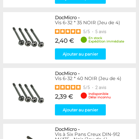
DocMicro
-
Vis 6-32 * 35 NOIR (Jeu de 4)
5
/
5
-
5
avis
En stock
2,40 €
Expédition immédiate
Ajouter au panier
DocMicro
-
Vis 6-32 * 40 NOIR (Jeu de 4)
5
/
5
-
2
avis
Indisponible
2,39 €
Délai inconnu
Ajouter au panier
DocMicro
-
Vis à Six Pans Creux DIN-912