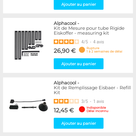
Ajouter au panier
Alphacool
-
Kit de Mesure pour tube Rigide
Eiskoffer - measuring kit
4
/
5
-
4
avis
Rupture
26,90 €
1 à 2 semaines de délai
Ajouter au panier
Alphacool
-
Kit de Remplissage Eisbaer - Refill
Kit
3
/
5
-
1
avis
Indisponible
12,45 €
Délai inconnu
Ajouter au panier