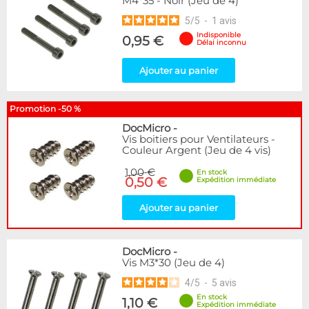
M4*35 - Noir (Jeu de 4)
5
/
5
-
1
avis
Indisponible
0,95 €
Délai inconnu
Ajouter au panier
Promotion -50 %
DocMicro
-
Vis boitiers pour Ventilateurs -
Couleur Argent (Jeu de 4 vis)
1,00 €
En stock
0,50 €
Expédition immédiate
Ajouter au panier
DocMicro
-
Vis M3*30 (Jeu de 4)
4
/
5
-
5
avis
En stock
1,10 €
Expédition immédiate