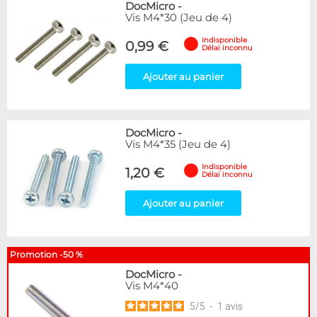
DocMicro
-
Vis M4*30 (Jeu de 4)
Indisponible
0,99 €
Délai inconnu
Ajouter au panier
DocMicro
-
Vis M4*35 (Jeu de 4)
Indisponible
1,20 €
Délai inconnu
Ajouter au panier
Promotion -50 %
DocMicro
-
Vis M4*40
5
/
5
-
1
avis