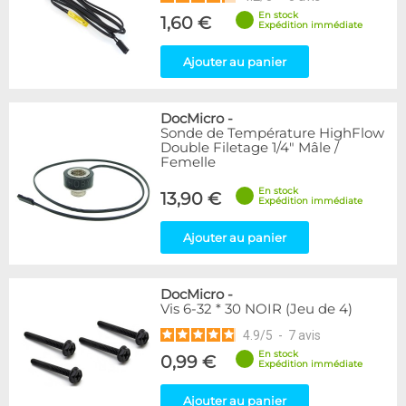
En stock
1,60 €
Expédition immédiate
Ajouter au panier
DocMicro
-
Sonde de Température HighFlow
Double Filetage 1/4" Mâle /
Femelle
En stock
13,90 €
Expédition immédiate
Ajouter au panier
DocMicro
-
Vis 6-32 * 30 NOIR (Jeu de 4)
4.9
/
5
-
7
avis
En stock
0,99 €
Expédition immédiate
Ajouter au panier