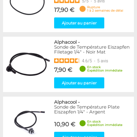
5
/
5
-
5
avis
Rupture
17,90 €
1 à 2 semaines de délai
Ajouter au panier
Alphacool
-
Sonde de Température Eiszapfen
Filetage 1/4" - Noir Mat
4.6
/
5
-
5
avis
En stock
7,90 €
Expédition immédiate
Ajouter au panier
Alphacool
-
Sonde de Température Plate
Eiszapfen 1/4" - Argent
En stock
10,90 €
Expédition immédiate