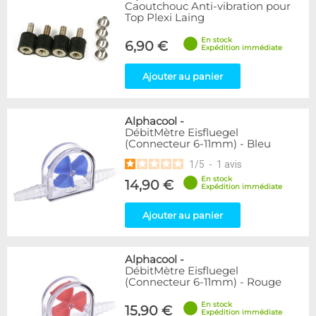
Articles en promotions
Caoutchouc Anti-vibration pour
Top Plexi Laing
Appliquer
En stock
6,90 €
Expédition immédiate
Ajouter au panier
Alphacool
-
DébitMètre Eisfluegel
(Connecteur 6-11mm) - Bleu
1
/
5
-
1
avis
En stock
14,90 €
Expédition immédiate
Ajouter au panier
Alphacool
-
DébitMètre Eisfluegel
(Connecteur 6-11mm) - Rouge
En stock
15,90 €
Expédition immédiate