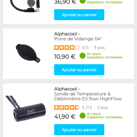
36,90 €
Expédition immédiate
Ajouter au panier
Alphacool
-
Poire de Vidange 1/4"
4
/
5
-
9
avis
En stock
10,90 €
Expédition immédiate
Ajouter au panier
Alphacool
-
Sonde de Temperature &
Débitmètre ES flow HighFlow
4.7
/
5
-
3
avis
En stock
41,90 €
Expédition immédiate
Ajouter au panier