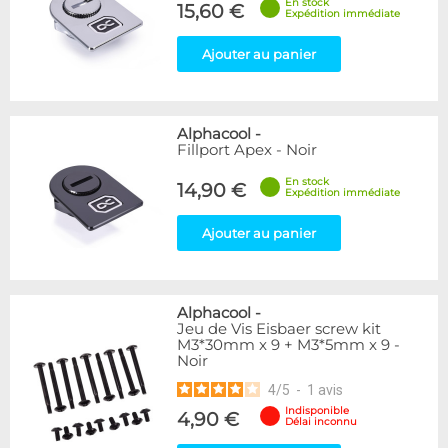
En stock
15,60 €
Expédition immédiate
Ajouter au panier
Alphacool
-
Fillport Apex - Noir
En stock
14,90 €
Expédition immédiate
Ajouter au panier
Alphacool
-
Jeu de Vis Eisbaer screw kit
M3*30mm x 9 + M3*5mm x 9 -
Noir
4
/
5
-
1
avis
Indisponible
4,90 €
Délai inconnu