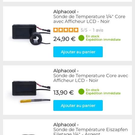
Alphacool
-
Sonde de Temperature 1/4" Core
avec Afficheur LCD - Noir
5
/
5
-
1
avis
En stock
24,90 €
Expédition immédiate
Ajouter au panier
Alphacool
-
Sonde de Temperature Core avec
Afficheur LCD - Noir
En stock
13,90 €
Expédition immédiate
Ajouter au panier
Alphacool
-
Sonde de Température Eiszapfen
Filetage 1/4" - Argent