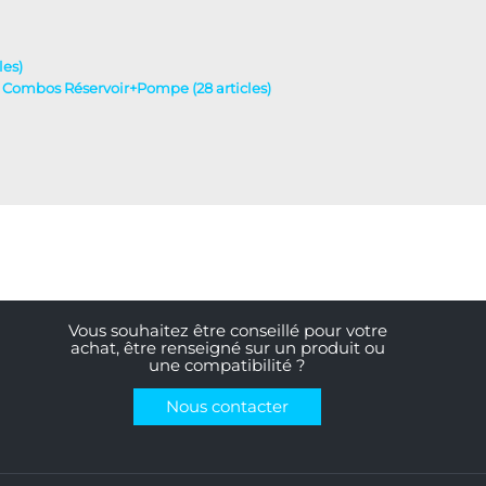
les)
 - Combos Réservoir+Pompe (28 articles)
Vous souhaitez être conseillé pour votre
achat, être renseigné sur un produit ou
une compatibilité ?
Nous contacter