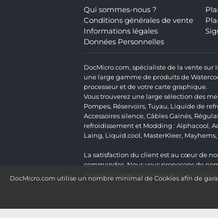
Qui sommes-nous ?
Pla
Conditions générales de vente
Pla
Informations légales
Sig
Données Personnelles
DocMicro.com, spécialiste de la vente sur
une large gamme de produits de Watercooli
processeur et de votre carte graphique.
Vous trouverez une large sélection des mei
Pompes
,
Réservoirs
,
Tuyau
,
Liquide de ref
Accessoires silence
,
Câbles Gainés
,
Régula
refroidissement et Modding :
Alphacool
,
A
Laing
,
Liquid.cool
,
MasterKleer
,
Mayhems
La satisfaction du client est au cœur de nos
commandes. Nous vous proposons de nombre
modes de paiement sécurisés (Carte bancai
DocMicro.com utilise un nombre minimal de Cookies afin de garant