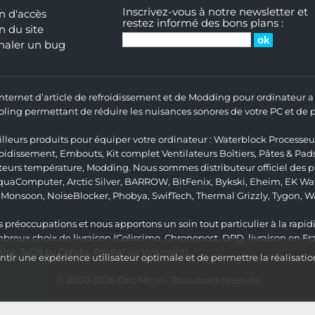
Inscrivez-vous à notre newsletter et
n d'accès
restez informé des bons plans :
n du site
naler un bug
 Internet d’article de refroidissement et de Modding pour ordinateur
ng permettant de réduire les nuisances sonores de votre PC et de pr
lleurs produits pour équiper votre ordinateur :
Waterblock Processeu
roidissement
,
Embouts
,
Kit complet
Ventilateurs Boîtiers
,
Pâtes & Pad
teurs température
,
Modding
. Nous sommes distributeur officiel des
quaComputer
,
Arctic Silver
,
BARROW
,
BitFenix
,
Bykski
,
Eheim
,
EK Wat
,
Monsoon
,
NoiseBlocker
,
Phobya
,
SwifTech
,
Thermal Grizzly
,
Tygon
,
W
 préoccupations et nous apportons un soin tout particulier à la rapidit
ux choix de livraison (Colissimo, Chronopost, DPD, livraison en Fr
re, 3xCB by Cofidis, PayPal ou Virement).
ir une expérience utilisateur optimale et de permettre la réalisatio
© 2000-2026
Doc Micro
- Tous droits réservés