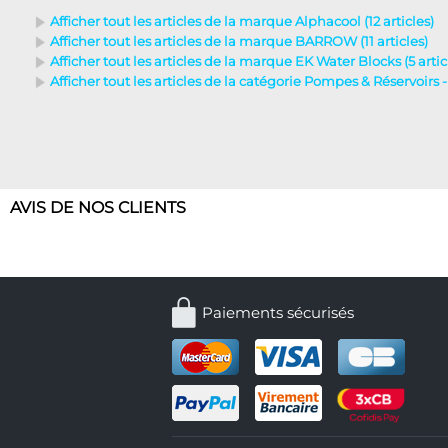
Afficher tout les articles de la marque Alphacool (12 articles)
Afficher tout les articles de la marque BARROW (11 articles)
Afficher tout les articles de la marque EK Water Blocks (5 artic
Afficher tout les articles de la catégorie Pompes & Réservoirs
AVIS DE NOS CLIENTS
Paiements sécurisés