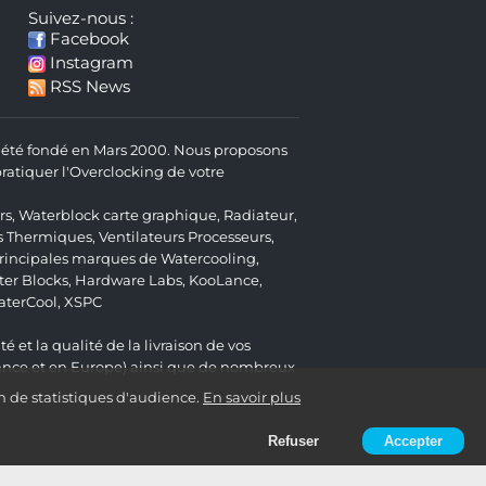
Suivez-nous :
Facebook
Instagram
RSS News
 a été fondé en Mars 2000. Nous proposons
atiquer l'Overclocking de votre
rs
,
Waterblock carte graphique
,
Radiateur
,
s Thermiques
,
Ventilateurs Processeurs
,
 principales marques de Watercooling,
er Blocks
,
Hardware Labs
,
KooLance
,
aterCool
,
XSPC
é et la qualité de la livraison de vos
ance et en Europe) ainsi que de nombreux
n de statistiques d'audience.
En savoir plus
Refuser
Accepter