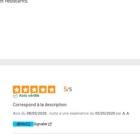
t résistants.
5
/
5
Avis vérifié
Correspond à la description
Avis du
08/05/2020
, suite à une expérience du
05/05/2020
par
A.A.
Utile
(1)
Signaler