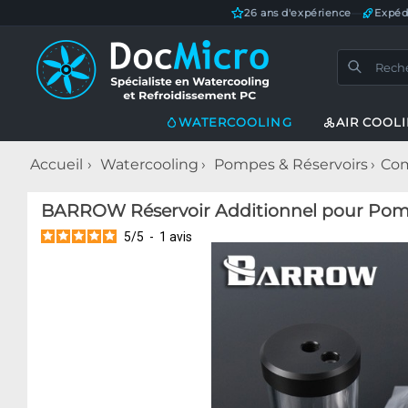
26 ans d'expérience
—
Expéd
WATERCOOLING
AIR COOL
Accueil
Watercooling
Pompes & Réservoirs
Com
BARROW Réservoir Additionnel pour Pom
5
/
5
-
1
avis