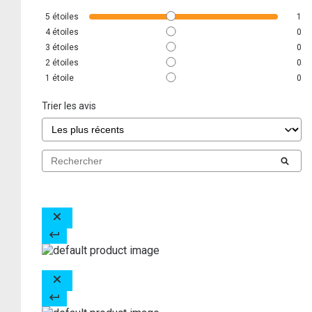
5
étoiles
1
4
étoiles
0
3
étoiles
0
2
étoiles
0
1
étoile
0
Trier les avis