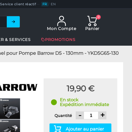
Service client réactif
—
FR
/
EN
0
Mon Compte
Panier
ER & SERVICES
PROMOTIONS
nel pour Pompe Barrow D5 - 130mm - YKD5G65-130
19,90 €
En stock
Expédition immédiate
-
+
Quantité
Ajouter au panier