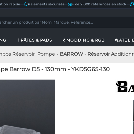
ition rapide
—
Paiements sécurisés
—
+ de 2 000 références en stock
—
ING
PÂTES & PADS
MODDING & RGB
ATELI
bos Réservoir+Pompe
BARROW - Réservoir Addition
pe Barrow D5 - 130mm - YKD5G65-130