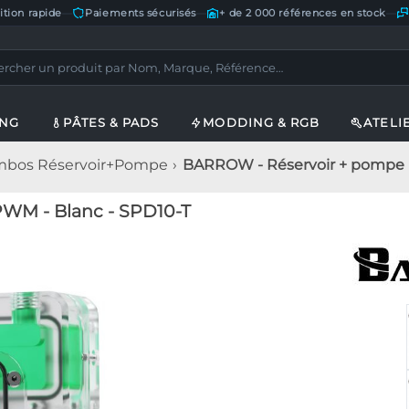
ition rapide
—
Paiements sécurisés
—
+ de 2 000 références en stock
—
ING
PÂTES & PADS
MODDING & RGB
ATELI
bos Réservoir+Pompe
BARROW - Réservoir + pompe 
WM - Blanc - SPD10-T