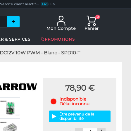
Service client réactif
—
FR
/
EN
0
Mon Compte
Panier
ER & SERVICES
PROMOTIONS
DC12V 10W PWM - Blanc - SPD10-T
78,90 €
Indisponible
Délai inconnu
Être prévenu de la
disponibilité