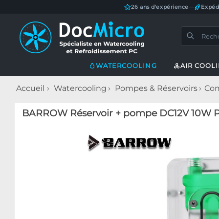
26 ans d'expérience
—
Expéd
WATERCOOLING
AIR COOL
Accueil
Watercooling
Pompes & Réservoirs
Com
BARROW Réservoir + pompe DC12V 10W P