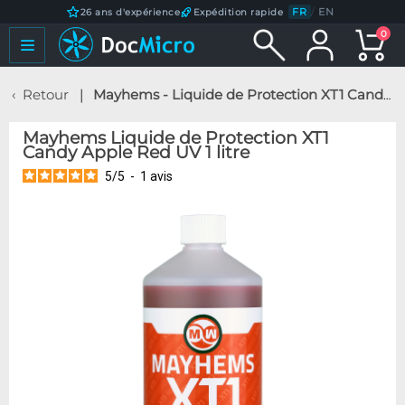
FR
/
EN
26 ans d'expérience
Expédition rapide
0
Retour
Mayhems - Liquide de Protection XT1 Candy Apple Red UV 1 litre
Mayhems Liquide de Protection XT1
Candy Apple Red UV 1 litre
5
/
5
-
1
avis