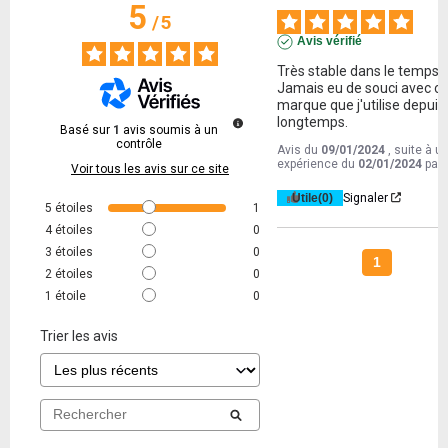
5
/
5
Avis vérifié
Très stable dans le temps. 
Jamais eu de souci avec ce
marque que j'utilise depuis 
longtemps.
Basé sur
1
avis soumis à un
contrôle
Avis du
09/01/2024
, suite à u
expérience du
02/01/2024
par
Voir tous les avis sur ce site
Utile
(0)
Signaler
5
étoiles
1
4
étoiles
0
3
étoiles
0
1
2
étoiles
0
1
étoile
0
Trier les avis