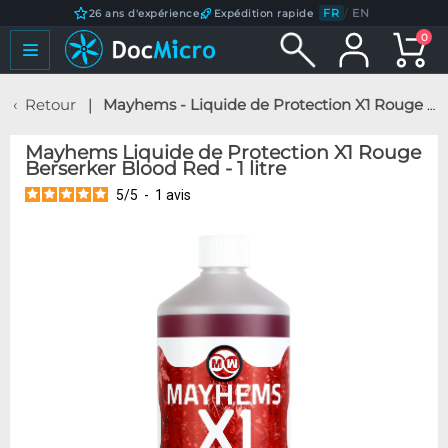
FR
/
EN
26 ans d'expérience
Expédition rapide
0
Retour
Mayhems - Liquide de Protection X1 Rouge Berserker Blood Red - 1 litre
Mayhems Liquide de Protection X1 Rouge
Berserker Blood Red - 1 litre
5
/
5
-
1
avis