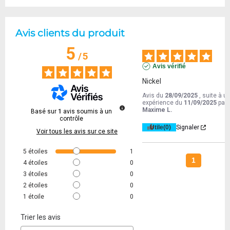
Avis clients du produit
5
/
5
Avis vérifié
Nickel
Avis du
28/09/2025
, suite à u
expérience du
11/09/2025
par
Maxime L.
Basé sur
1
avis soumis à un
contrôle
Utile
(0)
Signaler
Voir tous les avis sur ce site
5
étoiles
1
1
4
étoiles
0
3
étoiles
0
2
étoiles
0
1
étoile
0
Trier les avis