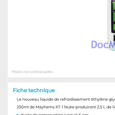
Photos non contractuelles
Fiche technique
Le nouveau liquide de refroidissement éthylène gl
250ml de Mayhems XT-1 Nuke produiront 2,5 L de liq
durée de conservation jusqu'à 5 ans