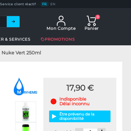
Service client réactif
—
FR
/
EN
0
Mon Compte
Panier
ER & SERVICES
PROMOTIONS
1 Nuke Vert 250ml
17,90 €
Indisponible
Délai inconnu
Être prévenu de la
disponibilité