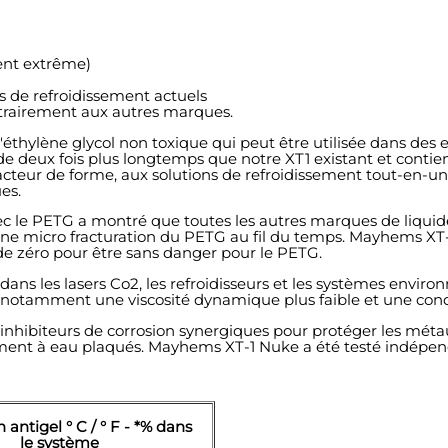
ent extrême)
s de refroidissement actuels
trairement aux autres marques.
thylène glycol non toxique qui peut être utilisée dans des 
s de deux fois plus longtemps que notre XT1 existant et conti
 facteur de forme, aux solutions de refroidissement tout-en-
es.
 le PETG a montré que toutes les autres marques de liquide
e micro fracturation du PETG au fil du temps. Mayhems XT-1 
 de zéro pour être sans danger pour le PETG.
ans les lasers Co2, les refroidisseurs et les systèmes enviro
s, notamment une viscosité dynamique plus faible et une cond
nhibiteurs de corrosion synergiques pour protéger les méta
dissement à eau plaqués. Mayhems XT-1 Nuke a été testé indé
 antigel ° C / ° F - *% dans
le système