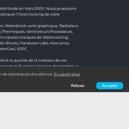
 a été fondé en Mars 2000. Nous proposons
atiquer l'Overclocking de votre
rs
,
Waterblock carte graphique
,
Radiateur
,
s Thermiques
,
Ventilateurs Processeurs
,
 principales marques de Watercooling,
er Blocks
,
Hardware Labs
,
KooLance
,
aterCool
,
XSPC
é et la qualité de la livraison de vos
ance et en Europe) ainsi que de nombreux
n de statistiques d'audience.
En savoir plus
Refuser
Accepter