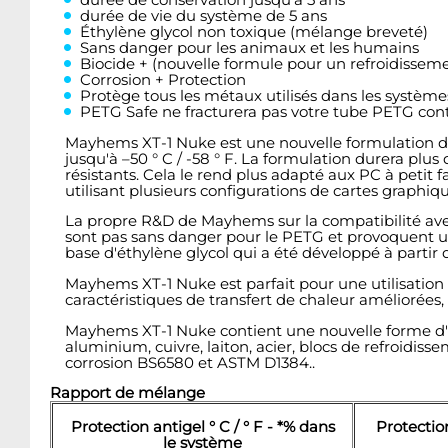
durée de vie du système de 5 ans
Éthylène glycol non toxique (mélange breveté)
Sans danger pour les animaux et les humains
Biocide + (nouvelle formule pour un refroidissem
Corrosion + Protection
Protège tous les métaux utilisés dans les système
PETG Safe ne fracturera pas votre tube PETG con
Mayhems XT-1 Nuke est une nouvelle formulation d'é
jusqu'à –50 ° C / -58 ° F. La formulation durera plu
résistants. Cela le rend plus adapté aux PC à petit
utilisant plusieurs configurations de cartes graphiqu
La propre R&D de Mayhems sur la compatibilité avec
sont pas sans danger pour le PETG et provoquent un
base d'éthylène glycol qui a été développé à partir
Mayhems XT-1 Nuke est parfait pour une utilisation d
caractéristiques de transfert de chaleur améliorée
Mayhems XT-1 Nuke contient une nouvelle forme d'i
aluminium, cuivre, laiton, acier, blocs de refroi
corrosion BS6580 et ASTM D1384..
Rapport de mélange
Protection antigel ° C / ° F - *% dans
Protection
le système