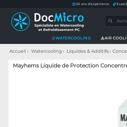
26 ans d'expérience
—
Expéd
WATERCOOLING
AIR COOL
Accueil
Watercooling
Liquides & Additifs
Conce
Mayhems Liquide de Protection Concentré