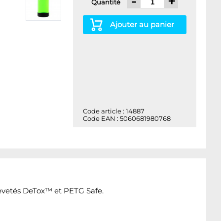
-
+
Quantité
Ajouter au panier
Code article : 14887
Code EAN : 5060681980768
evetés DeTox™ et PETG Safe.