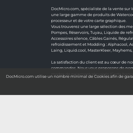
DocMicro.com, spécialiste de la vente sur
une large gamme de produits de Watercooli
processeur et de votre carte graphique.
Vous trouverez une large sélection des mei
Pompes
,
Réservoirs
,
Tuyau
,
Liquide de ref
Accessoires silence
,
Câbles Gainés
,
Régula
refroidissement et Modding :
Alphacool
,
A
Laing
,
Liquid.cool
,
MasterKleer
,
Mayhems
La satisfaction du client est au cœur de nos
commandes. Nous vous proposons de nombre
modes de paiement sécurisés (Carte bancai
DocMicro.com utilise un nombre minimal de Cookies afin de garant