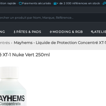
ition rapide
—
Paiements sécurisés
—
+ de 2 000 références en stock
—
ING
PÂTES & PADS
MODDING & RGB
ATELI
ntrés
Mayhems - Liquide de Protection Concentré XT-
 XT-1 Nuke Vert 250ml