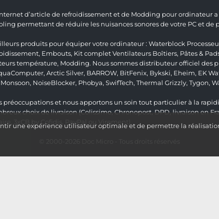
 Internet d’article de refroidissement et de Modding pour ordinateur
ng permettant de réduire les nuisances sonores de votre PC et de pr
lleurs produits pour équiper votre ordinateur :
Waterblock Processeu
roidissement
,
Embouts
,
Kit complet
Ventilateurs Boîtiers
,
Pâtes & Pad
teurs température
,
Modding
. Nous sommes distributeur officiel des
quaComputer
,
Arctic Silver
,
BARROW
,
BitFenix
,
Bykski
,
Eheim
,
EK Wat
,
Monsoon
,
NoiseBlocker
,
Phobya
,
SwifTech
,
Thermal Grizzly
,
Tygon
,
W
 préoccupations et nous apportons un soin tout particulier à la rapidit
ux choix de livraison (Colissimo, Chronopost, DPD, livraison en Fr
re, 3xCB by Cofidis, PayPal ou Virement).
ir une expérience utilisateur optimale et de permettre la réalisatio
© 2000-2026
Doc Micro
- Tous droits réservés