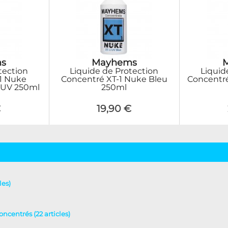
s
Mayhems
tection
Liquide de Protection
Liquid
1 Nuke
Concentré XT-1 Nuke Bleu
Concentr
 UV 250ml
250ml
€
19,90 €
les)
oncentrés (22 articles)