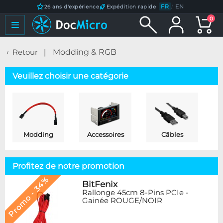
FR
/
EN
26 ans d'expérience
Expédition rapide
0
Retour
Modding & RGB
Veuillez choisir une catégorie
Modding
Accessoires
Câbles
Profitez de notre promotion
Promo - 34%
BitFenix
Rallonge 45cm 8-Pins PCIe -
Gainée ROUGE/NOIR