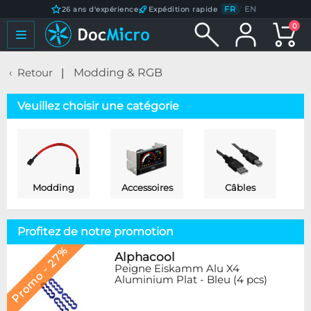
FR
/
EN
26 ans d'expérience
Expédition rapide
0
Retour
Modding & RGB
Veuillez choisir une catégorie
Modding
Accessoires
Câbles
Profitez de notre promotion
Promo - 27%
Alphacool
Peigne Eiskamm Alu X4
Aluminium Plat - Bleu (4 pcs)