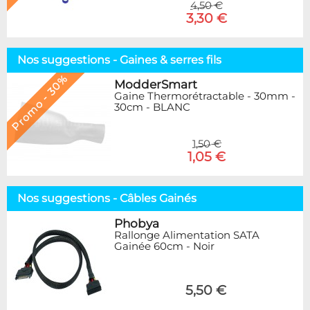
4,50 €
3,30 €
Nos suggestions - Gaines & serres fils
Promo - 30%
ModderSmart
Gaine Thermorétractable - 30mm -
30cm - BLANC
1,50 €
1,05 €
Nos suggestions - Câbles Gainés
Phobya
Rallonge Alimentation SATA
Gainée 60cm - Noir
5,50 €