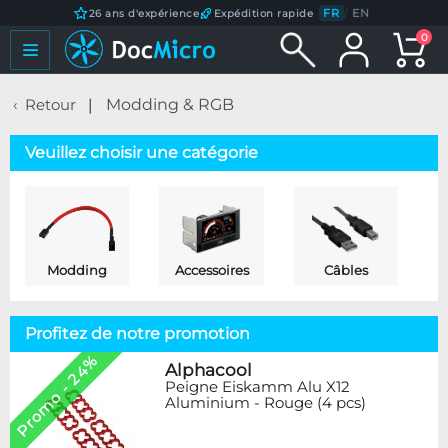
FR
/
EN
26 ans d'expérience
Expédition rapide
0
Retour
Modding & RGB
Veuillez choisir une catégorie
Modding
Accessoires
Câbles
Profitez de notre promotion
Promo - 24%
Alphacool
Peigne Eiskamm Alu X12
Aluminium - Rouge (4 pcs)