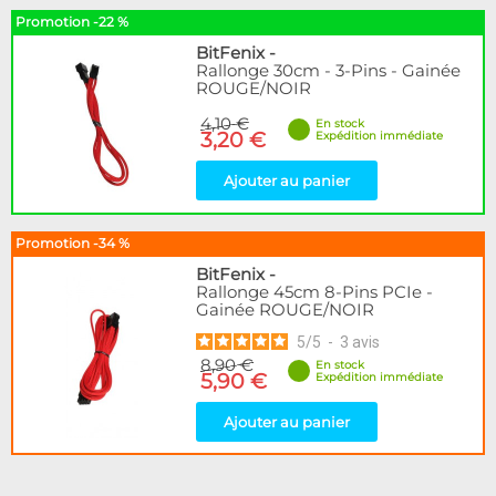
Promotion -22 %
BitFenix
-
Rallonge 30cm - 3-Pins - Gainée
ROUGE/NOIR
4,10 €
En stock
3,20 €
Expédition immédiate
Ajouter au panier
Promotion -34 %
BitFenix
-
Rallonge 45cm 8-Pins PCIe -
Gainée ROUGE/NOIR
5
/
5
-
3
avis
8,90 €
En stock
5,90 €
Expédition immédiate
Ajouter au panier