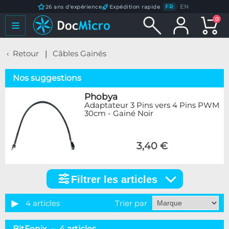
FR
/
EN
26 ans d'expérience
Expédition rapide
0
Retour
Câbles Gainés
Nos suggestions
Phobya
Adaptateur 3 Pins vers 4 Pins PWM
30cm - Gainé Noir
3,40 €
Filtrer les articles
Filtrer
les
articles
4 articles
Trier par
Catégorie
BitFenix – 4 articles