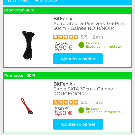
3 pins
2
SATA
1
Promotion -18 %
Alimentation
1
BitFenix
-
Adaptateur 3-Pins vers 3x3-Pins
60cm - Gainée NOIR/NOIR
Marque
DocMicro
3
5
/
5
-
2
avis
7,20 €
BitFenix
4
En stock
5,90 €
Expédition immédiate
EK Water Blocks
3
Phobya
45
Ajouter au panier
Couleur
Promotion -20 %
Noir
1
BitFenix
-
Rouge
3
Cable SATA 30cm - Gainée
ROUGE/NOIR
Disponibilité / Promotions
5
/
5
-
1
avis
Articles en stock
6,90 €
En stock
Articles en promotions
5,50 €
Expédition immédiate
Ajouter au panier
Appliquer