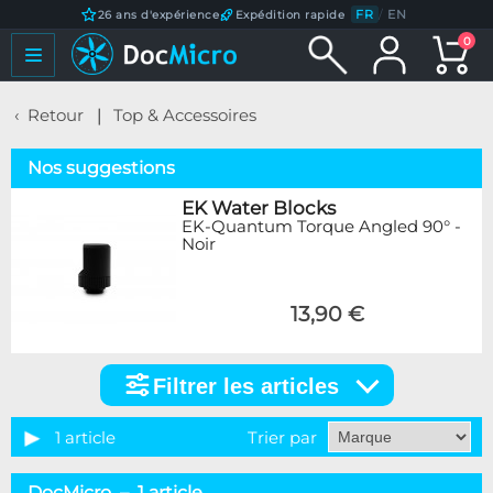
FR
/
EN
26 ans d'expérience
Expédition rapide
0
Retour
Top & Accessoires
Nos suggestions
EK Water Blocks
EK-Quantum Torque Angled 90° -
Noir
13,90 €
Filtrer les articles
Filtrer
les
articles
1 article
Trier par
Marque
DocMicro – 1 article