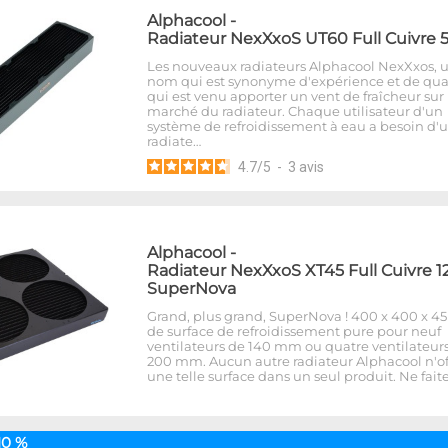
Alphacool
-
Radiateur NexXxoS UT60 Full Cuivre 
Les nouveaux radiateurs Alphacool NexXxos, 
nom qui est synonyme d'expérience et de qua
qui est venu apporter un vent de fraîcheur sur 
marché du radiateur. Chaque utilisateur d'un
système de refroidissement à eau a besoin d'
radiate…
4.7
/
5
-
3
avis
Alphacool
-
Radiateur NexXxoS XT45 Full Cuivre 1
SuperNova
Grand, plus grand, SuperNova ! 400 x 400 x 
de surface de refroidissement pure pour neuf
ventilateurs de 140 mm ou quatre ventilateur
200 mm. Aucun autre radiateur Alphacool n'of
une telle surface dans un seul produit. Ne fait
10 %