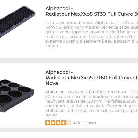
Alphacool
-
Radiateur NexXxoS ST30 Full Cuivre 
Les nouveaux radiateurs Alphacool NexXxos, 
nom qui est synonyme d'expérience et de qua
qui est venu apporter un vent de fraîcheur sur 
marché du radiateur. Chaque utilisateur d'un
système de refroidissement à eau a besoin d'
radiate…
Alphacool
-
Radiateur NexXxoS UT60 Full Cuivre 
Nova
Alphacool NexXxoS UT60 1080mm Nova ! 350 x
60 mm de surface de refroidissement pure po
neuf ventilateurs de 120 mm. Ne faites aucun
compromis, utilisez du cuivre. Comme d'habi
Alphacool utilise également du cuivre pur pou
radiat…
4
/
5
-
3
avis