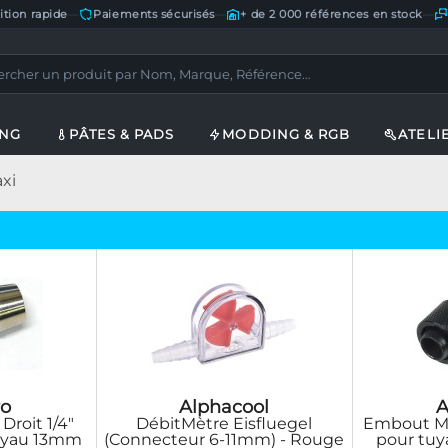
ition rapide
—
Paiements sécurisés
—
+ de 2 000 références en stock
—
ING
PÂTES & PADS
MODDING & RGB
ATELI
xi
o
Alphacool
A
roit 1/4"
DébitMètre Eisfluegel
Embout Mé
Tuyau 13mm
(Connecteur 6-11mm) - Rouge
pour tuy