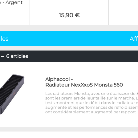
w - Argent
15,90 €
cles
Af
– 6 articles
Alphacool
-
Radiateur NexXxoS Monsta 560
Les radiateurs Monsta, avec une épaisseur d
sont les premiers de leur taille sur le marché. 
tests montrent que le débit dans le radiateur e
augmenté et les performances de refroidisse
ont considérablement augmenté par rapport 