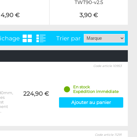
TWT90-v2.5
4,90 €
3,90 €
fichage
Trier par
Code article 10953
En stock
Expédition immédiate
e 80mm,
224,90 €
Les
st
Ajouter au panier
ment
…
Code article 11291