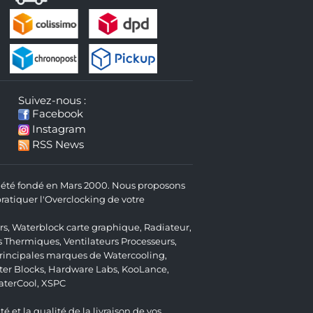
Suivez-nous :
Facebook
Instagram
RSS News
 a été fondé en Mars 2000. Nous proposons
atiquer l'Overclocking de votre
rs
,
Waterblock carte graphique
,
Radiateur
,
s Thermiques
,
Ventilateurs Processeurs
,
 principales marques de Watercooling,
er Blocks
,
Hardware Labs
,
KooLance
,
aterCool
,
XSPC
é et la qualité de la livraison de vos