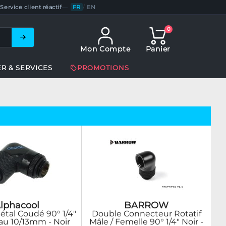
Service client réactif
—
FR
/
EN
0
Mon Compte
Panier
ER & SERVICES
PROMOTIONS
lphacool
BARROW
tal Coudé 90° 1/4"
Double Connecteur Rotatif
au 10/13mm - Noir
Mâle / Femelle 90° 1/4" Noir -