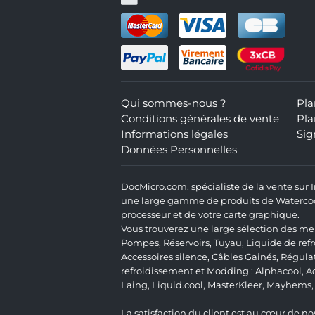
Qui sommes-nous ?
Pla
Conditions générales de vente
Pla
Informations légales
Sig
Données Personnelles
DocMicro.com, spécialiste de la vente sur
une large gamme de produits de Watercooli
processeur et de votre carte graphique.
Vous trouverez une large sélection des mei
Pompes
,
Réservoirs
,
Tuyau
,
Liquide de ref
Accessoires silence
,
Câbles Gainés
,
Régula
refroidissement et Modding :
Alphacool
,
A
Laing
,
Liquid.cool
,
MasterKleer
,
Mayhems
La satisfaction du client est au cœur de nos