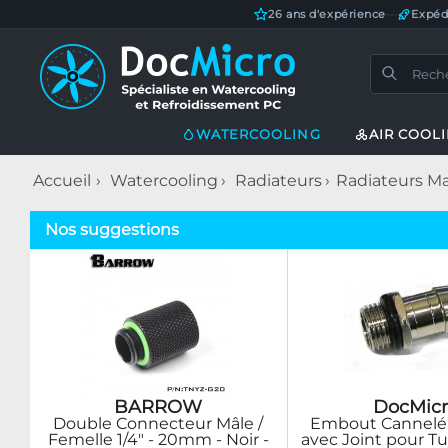
26 ans d'expérience
—
Expéd
WATERCOOLING
AIR COOL
Accueil
Watercooling
Radiateurs
Radiateurs Ma
Nos suggestions
BARROW
DocMicr
Double Connecteur Mâle /
Embout Cannelé D
Femelle 1/4" - 20mm - Noir -
avec Joint pour 