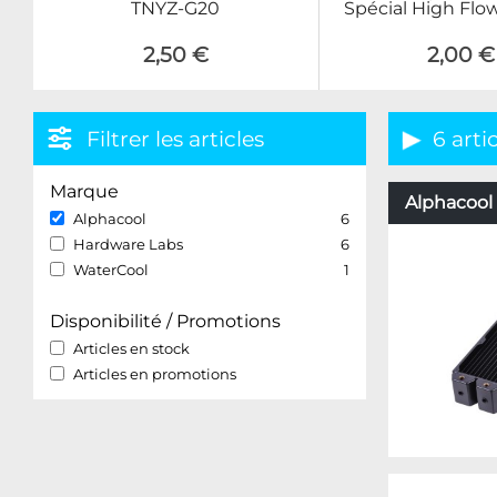
TNYZ-G20
Spécial High Flo
2,50 €
2,00 €
Filtrer les articles
6 arti
Marque
Alphacool 
Alphacool
6
Hardware Labs
6
WaterCool
1
Disponibilité / Promotions
Articles en stock
Articles en promotions