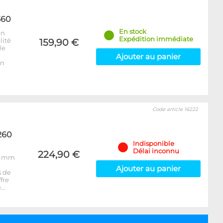
560
En stock
un
Expédition immédiate
lité
159,90 €
le
Ajouter au panier
un
Code article 16222
260
Indisponible
Délai inconnu
224,90 €
45 mm
Ajouter au panier
s de
fre
e…