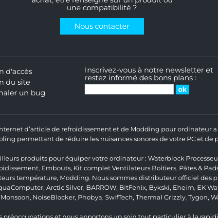
achat, être renseigné sur un produit ou
une compatibilité ?
Nous contacter
Inscrivez-vous à notre newsletter et
n d'accès
restez informé des bons plans :
n du site
naler un bug
 Internet d’article de refroidissement et de Modding pour ordinateur
ng permettant de réduire les nuisances sonores de votre PC et de pr
lleurs produits pour équiper votre ordinateur :
Waterblock Processeu
roidissement
,
Embouts
,
Kit complet
Ventilateurs Boîtiers
,
Pâtes & Pad
teurs température
,
Modding
. Nous sommes distributeur officiel des
quaComputer
,
Arctic Silver
,
BARROW
,
BitFenix
,
Bykski
,
Eheim
,
EK Wat
,
Monsoon
,
NoiseBlocker
,
Phobya
,
SwifTech
,
Thermal Grizzly
,
Tygon
,
W
 préoccupations et nous apportons un soin tout particulier à la rapidit