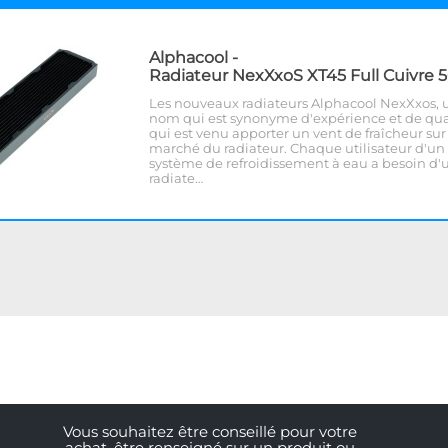
Alphacool
-
Radiateur NexXxoS XT45 Full Cuivre 
Les nouveaux radiateurs Alphacool NexXxos, 
nom qui est synonyme d'expérience et de qua
qui est venu apporter un vent de fraîcheur sur
marché du radiateur. Chaque utilisateur d'un
système de refroidissement à eau a besoin d'
radiate…
Vous souhaitez être conseillé pour votre