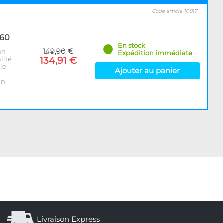
Code article 10817
560
En stock
149,90 €
un
Expédition immédiate
lité
134,91 €
 le
Ajouter au panier
un
Livraison Express