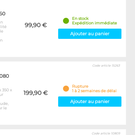
560
En stock
un
Expédition immédiate
99,90 €
lité
le
Ajouter au panier
un
Code article 15263
1080
Rupture
 350 x
1 à 2 semaines de délai
199,90 €
ur
Ajouter au panier
tude,
r le
Code article 10809