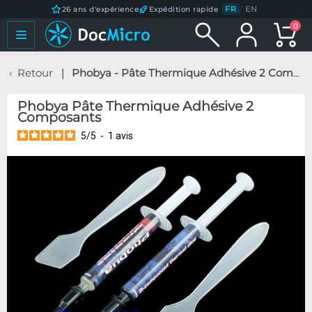
FR
/
EN
26 ans d'expérience
Expédition rapide
0
Retour
Phobya - Pâte Thermique Adhésive 2 Composants
Phobya Pâte Thermique Adhésive 2
Composants
5
/
5
-
1
avis