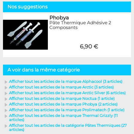
Nos suggestions
Phobya
Pâte Thermique Adhésive 2
Composants
6,90 €
A voir dans la même catégorie
Afficher tout les articles de la marque Alphacool (3 articles)
Afficher tout les articles de la marque Arctic (3 articles)
Afficher tout les articles de la marque Arctic Silver (6 articles)
Afficher tout les articles de la marque Noctua (1 article)
Afficher tout les articles de la marque Phobya (2 articles)
Afficher tout les articles de la marque Prolimatech (1 article)
Afficher tout les articles de la marque Thermal Grizzly (11
articles)
Afficher tout les articles de la catégorie Pâtes Thermiques (27
articles)