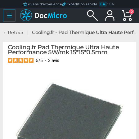
FR
/
EN
26 ans d'expérience
Expédition rapide
0
Retour
Cooling.fr - Pad Thermique Ultra Haute Performance 5W/mk 15*15*0.5mm
Cooling.fr Pad Thermique Ultra Haute
Performance 5W/mk 15*15*0.5mm
5
/
5
-
3
avis