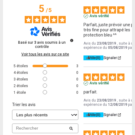
5
/
5
Avis vérifié
Parfait, juste prévoir une pi
très fine pour attrapé les 
protection bleu ^^
Basé sur
3
avis soumis à un
Avis du
23/08/2019
, suite à u
contrôle
expérience du
05/08/2019
par
Voir tous les avis sur ce site
Utile
(0)
Signaler
5
étoiles
3
4
étoiles
0
3
étoiles
0
Avis vérifié
2
étoiles
0
parfait.
1
étoile
0
Avis du
23/08/2019
, suite à u
Trier les avis
expérience du
12/08/2019
par
Utile
(0)
Signaler