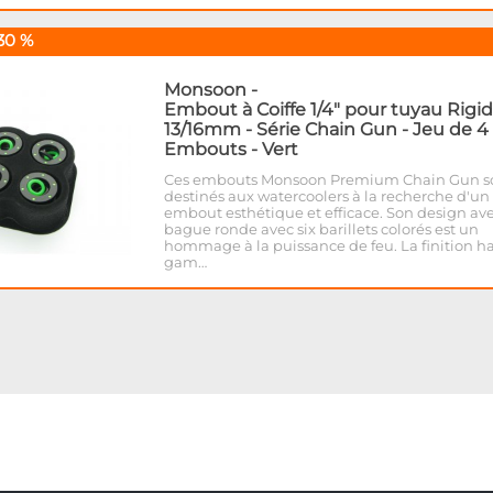
30 %
Monsoon
-
Embout à Coiffe 1/4" pour tuyau Rigi
13/16mm - Série Chain Gun - Jeu de 4
Embouts - Vert
Ces embouts Monsoon Premium Chain Gun s
destinés aux watercoolers à la recherche d'un
embout esthétique et efficace. Son design av
bague ronde avec six barillets colorés est un
hommage à la puissance de feu. La finition h
gam…