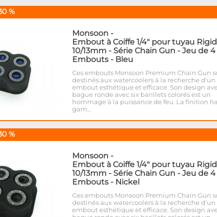
30 %
Monsoon
-
Embout à Coiffe 1/4" pour tuyau Rigi
10/13mm - Série Chain Gun - Jeu de 4
Embouts - Bleu
Ces embouts Monsoon Premium Chain Gun s
destinés aux watercoolers à la recherche d'un
embout esthétique et efficace. Son design av
bague ronde avec six barillets colorés est un
hommage à la puissance de feu. La finition h
gam…
30 %
Monsoon
-
Embout à Coiffe 1/4" pour tuyau Rigi
10/13mm - Série Chain Gun - Jeu de 4
Embouts - Nickel
Ces embouts Monsoon Premium Chain Gun s
destinés aux watercoolers à la recherche d'un
embout esthétique et efficace. Son design av
bague ronde avec six barillets colorés est un