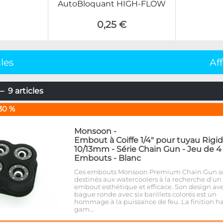
AutoBloquant HIGH-FLOW
0,25 €
cles
Af
 9 articles
30 %
Monsoon
-
Embout à Coiffe 1/4" pour tuyau Rigi
10/13mm - Série Chain Gun - Jeu de 4
Embouts - Blanc
Ces embouts Monsoon Premium Chain Gun s
destinés aux watercoolers à la recherche d'un
embout esthétique et efficace. Son design av
bague ronde avec six barillets colorés est un
hommage à la puissance de feu. La finition h
gam…