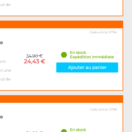
aut de
Code article 13794
de
En stock
34,90 €
Expédition immédiate
24,43 €
ont
Ajouter au panier
ec une
aut de
Code article 13796
de
En stock