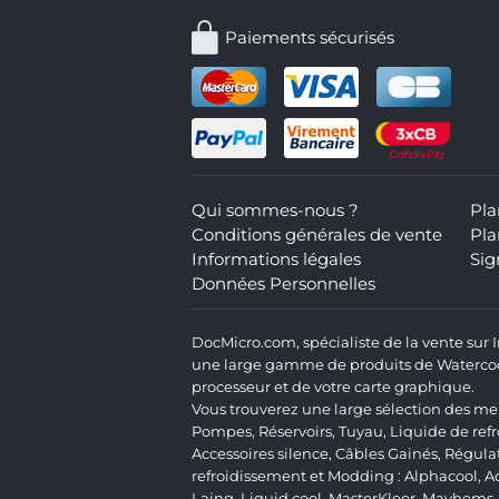
Paiements sécurisés
Qui sommes-nous ?
Pla
Conditions générales de vente
Pla
Informations légales
Sig
Données Personnelles
DocMicro.com, spécialiste de la vente sur
une large gamme de produits de Watercooli
processeur et de votre carte graphique.
Vous trouverez une large sélection des mei
Pompes
,
Réservoirs
,
Tuyau
,
Liquide de ref
Accessoires silence
,
Câbles Gainés
,
Régula
refroidissement et Modding :
Alphacool
,
A
Laing
,
Liquid.cool
,
MasterKleer
,
Mayhems