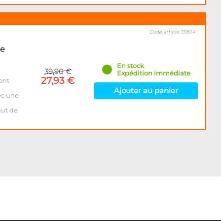
Code article 13804
de
En stock
39,90 €
Expédition immédiate
27,93 €
ont
Ajouter au panier
ec une
aut de