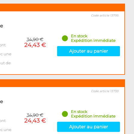
Code article 13795
de
En stock
34,90 €
Expédition immédiate
24,43 €
ont
Ajouter au panier
ec une
aut de
Code article 13793
de
En stock
34,90 €
Expédition immédiate
24,43 €
ont
Ajouter au panier
ec une