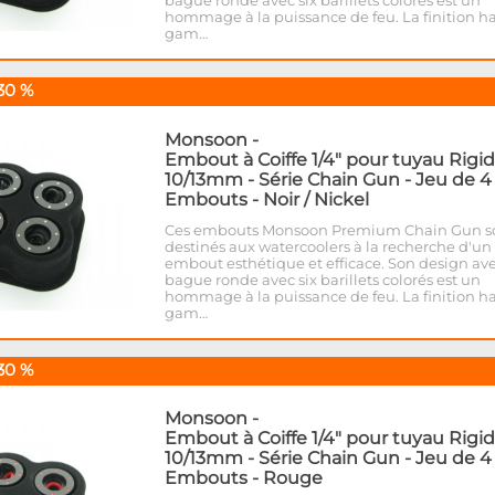
hommage à la puissance de feu. La finition h
gam…
30 %
Monsoon
-
Embout à Coiffe 1/4" pour tuyau Rigi
10/13mm - Série Chain Gun - Jeu de 4
Embouts - Noir / Nickel
Ces embouts Monsoon Premium Chain Gun s
destinés aux watercoolers à la recherche d'un
embout esthétique et efficace. Son design av
bague ronde avec six barillets colorés est un
hommage à la puissance de feu. La finition h
gam…
30 %
Monsoon
-
Embout à Coiffe 1/4" pour tuyau Rigi
10/13mm - Série Chain Gun - Jeu de 4
Embouts - Rouge