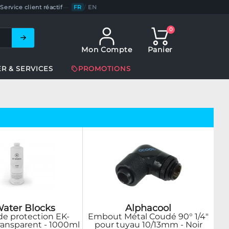
Service client réactif
—
FR
/
EN
0
Mon Compte
Panier
ER & SERVICES
PROMOTIONS
ater Blocks
Alphacool
de protection EK-
Embout Métal Coudé 90° 1/4"
ransparent - 1000ml
pour tuyau 10/13mm - Noir