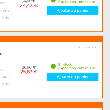
34,90 €
Expédition immédiate
ont
24,43 €
Ajouter au panier
ec une
aut de
Code article 13797
de
En stock
36,90 €
Expédition immédiate
ont
25,83 €
Ajouter au panier
ec une
aut de