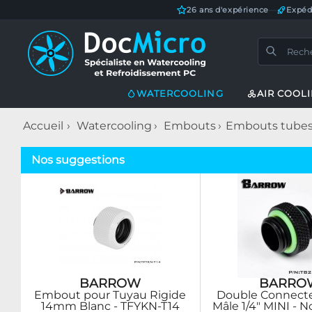
26 ans d'expérience
—
Expéd
WATERCOOLING
AIR COOL
Accueil
Watercooling
Embouts
Embouts tubes 
Nos suggestions
BARROW
BARRO
Embout pour Tuyau Rigide
Double Connecte
14mm Blanc - TFYKN-T14
Mâle 1/4" MINI - N