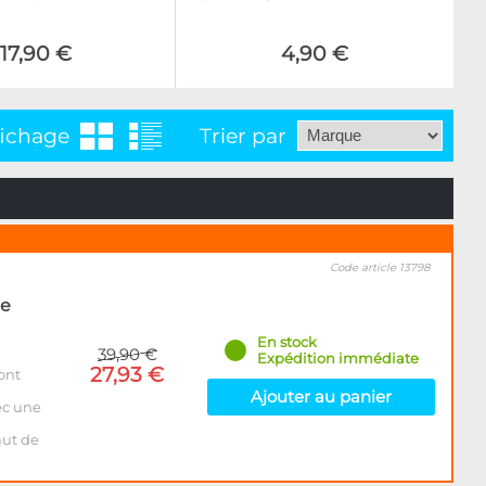
17,90 €
4,90 €
fichage
Trier par
Code article 13798
de
En stock
39,90 €
Expédition immédiate
27,93 €
ont
Ajouter au panier
ec une
aut de