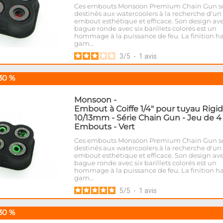
Ces embouts Monsoon Premium Chain Gun s
destinés aux watercoolers à la recherche d'un
embout esthétique et efficace. Son design av
bague ronde avec six barillets colorés est un
hommage à la puissance de feu. La finition h
gam…
3
/
5
-
1
avis
30 %
Monsoon
-
Embout à Coiffe 1/4" pour tuyau Rigi
10/13mm - Série Chain Gun - Jeu de 4
Embouts - Vert
Ces embouts Monsoon Premium Chain Gun s
destinés aux watercoolers à la recherche d'un
embout esthétique et efficace. Son design av
bague ronde avec six barillets colorés est un
hommage à la puissance de feu. La finition h
gam…
5
/
5
-
1
avis
30 %