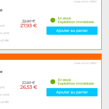
Code article 13803
de
En stock
39,90 €
Expédition immédiate
27,93 €
ont
Ajouter au panier
ec une
aut de
Code article 13802
de
En stock
37,90 €
Expédition immédiate
26,53 €
ont
Ajouter au panier
ec une
aut de