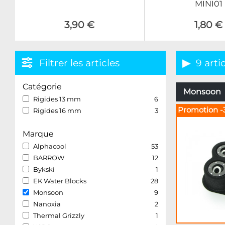
MINI01
3,90 €
1,80 €
Filtrer les articles
9 arti
Catégorie
Monsoon –
Rigides 13 mm
6
Promotion -
Rigides 16 mm
3
Marque
Alphacool
53
BARROW
12
Bykski
1
EK Water Blocks
28
Monsoon
9
Nanoxia
2
Thermal Grizzly
1