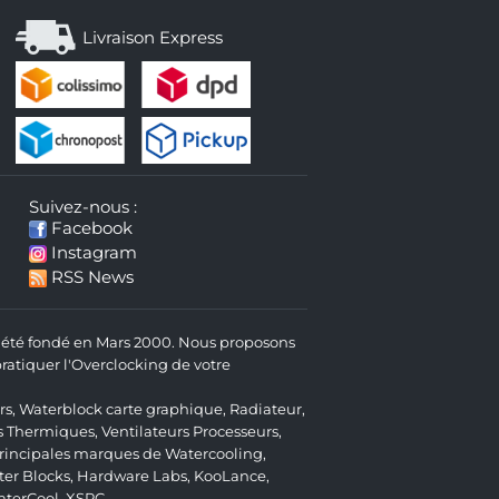
Livraison Express
Suivez-nous :
Facebook
Instagram
RSS News
 a été fondé en Mars 2000. Nous proposons
atiquer l'Overclocking de votre
rs
,
Waterblock carte graphique
,
Radiateur
,
s Thermiques
,
Ventilateurs Processeurs
,
 principales marques de Watercooling,
er Blocks
,
Hardware Labs
,
KooLance
,
aterCool
,
XSPC