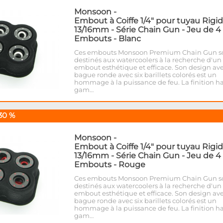
Monsoon
-
Embout à Coiffe 1/4" pour tuyau Rigi
13/16mm - Série Chain Gun - Jeu de 4
Embouts - Blanc
Ces embouts Monsoon Premium Chain Gun s
destinés aux watercoolers à la recherche d'un
embout esthétique et efficace. Son design av
bague ronde avec six barillets colorés est un
hommage à la puissance de feu. La finition h
gam…
30 %
Monsoon
-
Embout à Coiffe 1/4" pour tuyau Rigi
13/16mm - Série Chain Gun - Jeu de 4
Embouts - Rouge
Ces embouts Monsoon Premium Chain Gun s
destinés aux watercoolers à la recherche d'un
embout esthétique et efficace. Son design av
bague ronde avec six barillets colorés est un
hommage à la puissance de feu. La finition h
gam…