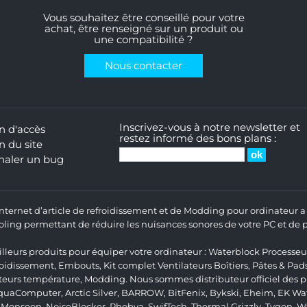
Vous souhaitez être conseillé pour votre
achat, être renseigné sur un produit ou
une compatibilité ?
Nous contacter
Inscrivez-vous à notre newsletter et
n d'accès
restez informé des bons plans :
n du site
naler un bug
 Internet d’article de refroidissement et de Modding pour ordinateur
ng permettant de réduire les nuisances sonores de votre PC et de pr
lleurs produits pour équiper votre ordinateur :
Waterblock Processeu
roidissement
,
Embouts
,
Kit complet
Ventilateurs Boîtiers
,
Pâtes & Pad
teurs température
,
Modding
. Nous sommes distributeur officiel des
quaComputer
,
Arctic Silver
,
BARROW
,
BitFenix
,
Bykski
,
Eheim
,
EK Wat
,
Monsoon
,
NoiseBlocker
,
Phobya
,
SwifTech
,
Thermal Grizzly
,
Tygon
,
W