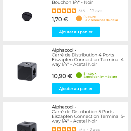
Bouchon 1/4" - Noir
5
/
5
-
12
avis
Rupture
1,70 €
1 à 2 semaines de délai
Ajouter au panier
Alphacool
-
Carré de Distribution 4 Ports
Eiszapfen Connection Terminal 4-
way 1/4" - Acetal Noir
En stock
10,90 €
Expédition immédiate
Ajouter au panier
Alphacool
-
Carré de Distribution 5 Ports
Eiszapfen Connection Terminal 5-
way 1/4" - Acetal Noir
5
/
5
-
2
avis