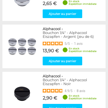
En stock
Forme
2,65 €
Expédition immédiate
Coudé 60°
1
Ajouter au panier
Genre
Femelle
24
Alphacool
-
Femelle / Femelle
53
Bouchon 1/4" - Alphacool
Mâle
61
Eiszapfen - Argent (jeu de 6)
Mâle / Femelle
120
5
/
5
-
1
avis
Mâle / Mâle
44
En stock
13,90 €
Expédition immédiate
Filetage
Ajouter au panier
1/4"
153
1/8"
1
Alphacool
-
Forme
Bouchon 1/4" - Alphacool
Eiszapfen - Noir
Adaptateur
4
Bouchon
12
4.9
/
5
-
8
avis
Carré
4
En stock
2,90 €
Expédition immédiate
Coudé 30°
2
Coudé 90°
94