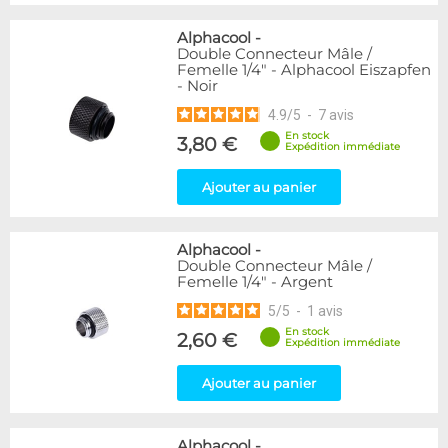
Alphacool
-
Double Connecteur Mâle /
Femelle 1/4" - Alphacool Eiszapfen
- Noir
4.9
/
5
-
7
avis
En stock
3,80 €
Expédition immédiate
Ajouter au panier
Alphacool
-
Double Connecteur Mâle /
Femelle 1/4" - Argent
5
/
5
-
1
avis
En stock
2,60 €
Expédition immédiate
Ajouter au panier
Alphacool
-