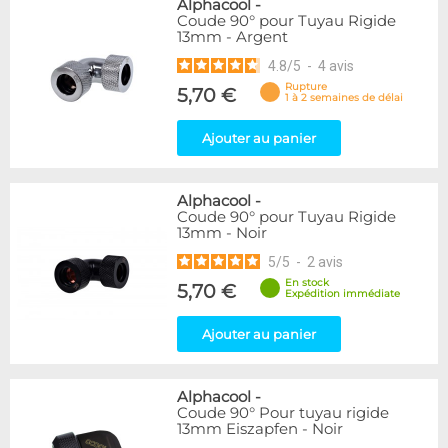
Alphacool
-
Coude 90° pour Tuyau Rigide
13mm - Argent
4.8
/
5
-
4
avis
Rupture
5,70 €
1 à 2 semaines de délai
Ajouter au panier
Alphacool
-
Coude 90° pour Tuyau Rigide
13mm - Noir
5
/
5
-
2
avis
En stock
5,70 €
Expédition immédiate
Ajouter au panier
Alphacool
-
Coude 90° Pour tuyau rigide
13mm Eiszapfen - Noir