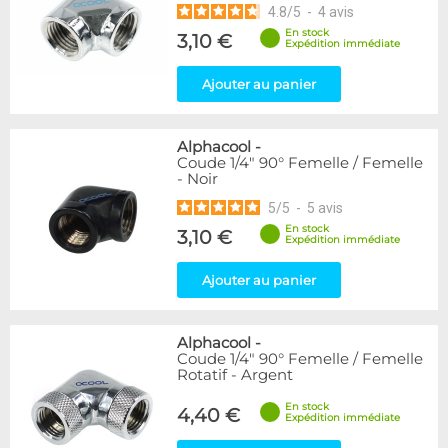
4.8
/
5
-
4
avis
En stock
3,10 €
Expédition immédiate
Ajouter au panier
Alphacool
-
Coude 1/4" 90° Femelle / Femelle
- Noir
5
/
5
-
5
avis
En stock
3,10 €
Expédition immédiate
Ajouter au panier
Alphacool
-
Coude 1/4" 90° Femelle / Femelle
Rotatif - Argent
En stock
4,40 €
Expédition immédiate