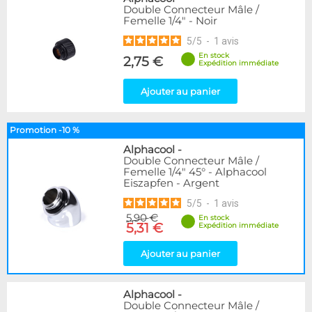
Double Connecteur Mâle /
Femelle 1/4" - Noir
5
/
5
-
1
avis
En stock
2,75 €
Expédition immédiate
Ajouter au panier
Promotion -10 %
Alphacool
-
Double Connecteur Mâle /
Femelle 1/4" 45° - Alphacool
Eiszapfen - Argent
5
/
5
-
1
avis
5,90 €
En stock
5,31 €
Expédition immédiate
Ajouter au panier
Alphacool
-
Double Connecteur Mâle /