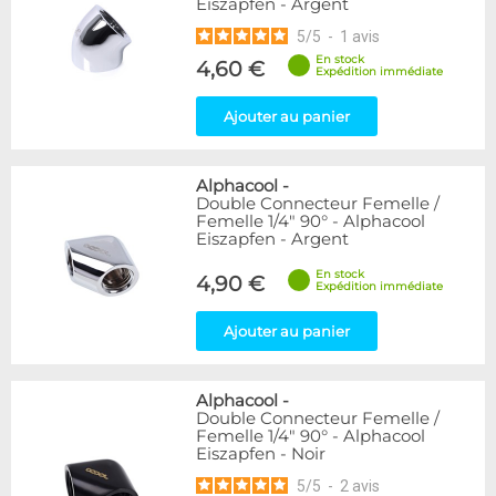
Eiszapfen - Argent
5
/
5
-
1
avis
En stock
4,60 €
Expédition immédiate
Ajouter au panier
Alphacool
-
Double Connecteur Femelle /
Femelle 1/4" 90° - Alphacool
Eiszapfen - Argent
En stock
4,90 €
Expédition immédiate
Ajouter au panier
Alphacool
-
Double Connecteur Femelle /
Femelle 1/4" 90° - Alphacool
Eiszapfen - Noir
5
/
5
-
2
avis