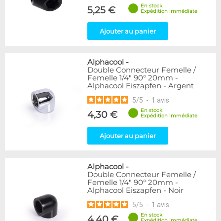
En stock
5,25 €
Expédition immédiate
Ajouter au panier
Alphacool
-
Double Connecteur Femelle /
Femelle 1/4" 90° 20mm -
Alphacool Eiszapfen - Argent
5
/
5
-
1
avis
En stock
4,30 €
Expédition immédiate
Ajouter au panier
Alphacool
-
Double Connecteur Femelle /
Femelle 1/4" 90° 20mm -
Alphacool Eiszapfen - Noir
5
/
5
-
1
avis
En stock
4,40 €
Expédition immédiate