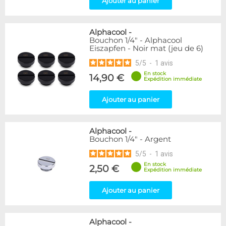
Ajouter au panier
Passe cloison
8
Raccord autobloquant
1
Raccord en T
5
Alphacool
-
Bouchon 1/4" - Alphacool
Eiszapfen - Noir mat (jeu de 6)
Disponibilité / Promotions
5
/
5
-
1
avis
Articles en stock
Articles en promotions
En stock
14,90 €
Expédition immédiate
Appliquer
Ajouter au panier
Alphacool
-
Bouchon 1/4" - Argent
5
/
5
-
1
avis
En stock
2,50 €
Expédition immédiate
Ajouter au panier
Alphacool
-