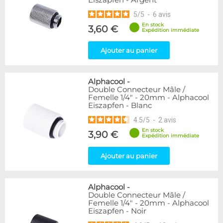
Eiszapfen - Argent
5
/
5
-
6
avis
En stock
3,60 €
Expédition immédiate
Ajouter au panier
Alphacool
-
Double Connecteur Mâle /
Femelle 1/4" - 20mm - Alphacool
Eiszapfen - Blanc
4.5
/
5
-
2
avis
En stock
3,90 €
Expédition immédiate
Ajouter au panier
Alphacool
-
Double Connecteur Mâle /
Femelle 1/4" - 20mm - Alphacool
Eiszapfen - Noir