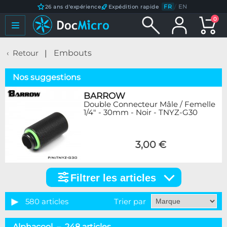
FR
/
EN
26 ans d'expérience
Expédition rapide
0
Retour
Embouts
Nos suggestions
BARROW
Double Connecteur Mâle / Femelle
1/4" - 30mm - Noir - TNYZ-G30
3,00 €
Filtrer les articles
Filtrer
les
articles
580 articles
Trier par
Catégorie
Alphacool – 248 articles