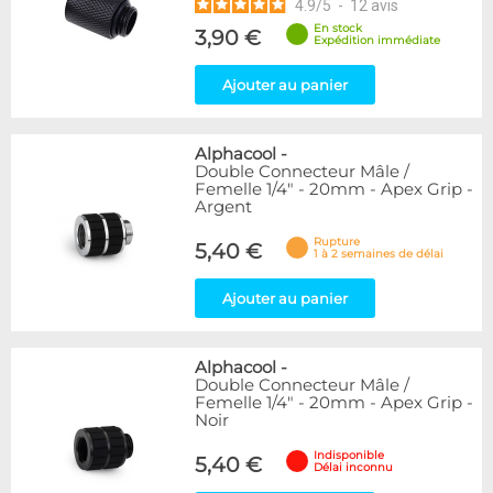
4.9
/
5
-
12
avis
En stock
3,90 €
Expédition immédiate
Ajouter au panier
Alphacool
-
Double Connecteur Mâle /
Femelle 1/4" - 20mm - Apex Grip -
Argent
Rupture
5,40 €
1 à 2 semaines de délai
Ajouter au panier
Alphacool
-
Double Connecteur Mâle /
Femelle 1/4" - 20mm - Apex Grip -
Noir
Indisponible
5,40 €
Délai inconnu