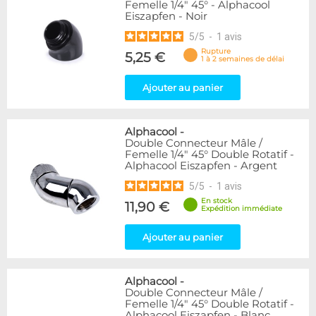
Femelle 1/4" 45° - Alphacool
Eiszapfen - Noir
5
/
5
-
1
avis
Rupture
5,25 €
1 à 2 semaines de délai
Ajouter au panier
Alphacool
-
Double Connecteur Mâle /
Femelle 1/4" 45° Double Rotatif -
Alphacool Eiszapfen - Argent
5
/
5
-
1
avis
En stock
11,90 €
Expédition immédiate
Ajouter au panier
Alphacool
-
Double Connecteur Mâle /
Femelle 1/4" 45° Double Rotatif -
Alphacool Eiszapfen - Blanc