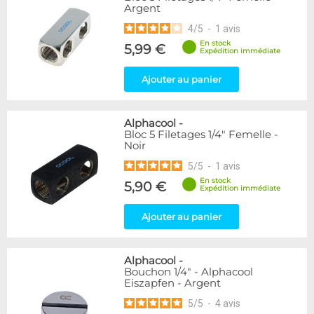
Argent
216
Argent
Bleu
2
4
/
5
-
1
avis
Or
1
En stock
5,99 €
Rouge
2
Expédition immédiate
Vert
5
Ajouter au panier
Violet
4
Couleur
Alphacool
-
Blanc
36
Bloc 5 Filetages 1/4" Femelle -
Noir
Noir/Nickel
28
5
/
5
-
1
avis
Couleur
En stock
5,90 €
Expédition immédiate
Noir
236
Plexi
2
Ajouter au panier
Forme
Coudé 45°
39
Alphacool
-
Bouchon 1/4" - Alphacool
Droit
280
Eiszapfen - Argent
Raccord en Y
5
5
/
5
-
4
avis