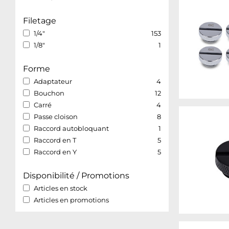
Filetage
1/4"
153
1/8"
1
Forme
Adaptateur
4
Bouchon
12
Carré
4
Passe cloison
8
Raccord autobloquant
1
Raccord en T
5
Raccord en Y
5
Disponibilité / Promotions
Articles en stock
Articles en promotions