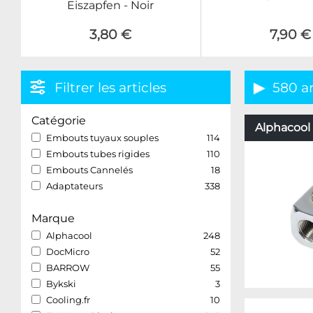
Eiszapfen - Noir
3,80 €
7,90 €
Filtrer les articles
580 ar
Catégorie
Alphacool 
Embouts tuyaux souples
114
Embouts tubes rigides
110
Embouts Cannelés
18
Adaptateurs
338
Marque
Alphacool
248
DocMicro
52
BARROW
55
Bykski
3
Cooling.fr
10