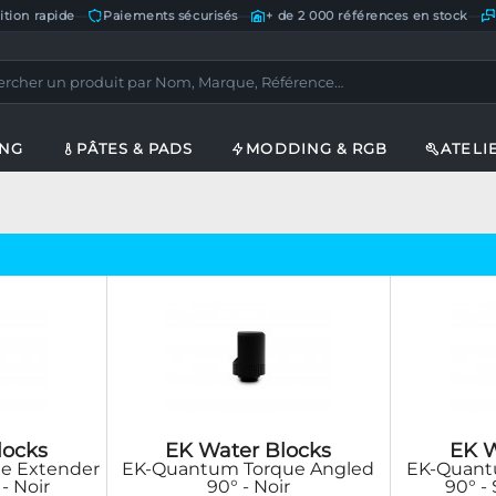
ition rapide
—
Paiements sécurisés
—
+ de 2 000 références en stock
—
ING
PÂTES & PADS
MODDING & RGB
ATELI
locks
EK Water Blocks
EK W
e Extender
EK-Quantum Torque Angled
EK-Quant
- Noir
90° - Noir
90° -