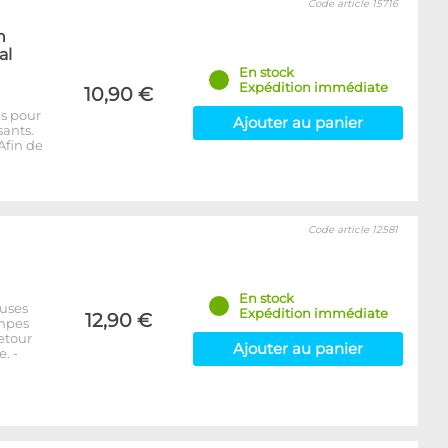
Code article 15716
n
al
En stock
Expédition immédiate
10,90 €
es pour
Ajouter au panier
sants.
Afin de
Code article 12581
En stock
euses
Expédition immédiate
12,90 €
ompes
etour
Ajouter au panier
. -