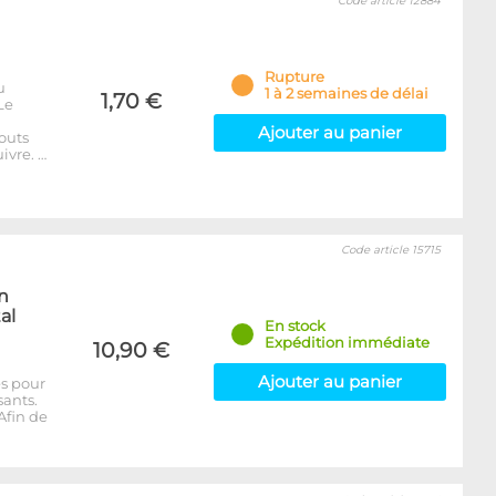
Code article 12884
Rupture
u
1 à 2 semaines de délai
1,70 €
Le
Ajouter au panier
outs
ivre. …
Code article 15715
en
al
En stock
Expédition immédiate
10,90 €
Ajouter au panier
es pour
sants.
Afin de