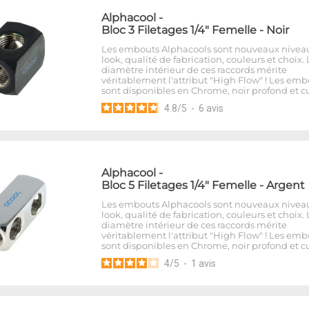
Alphacool
-
Bloc 3 Filetages 1/4" Femelle - Noir
Les embouts Alphacools sont nouveaux nivea
look, qualité de fabrication, couleurs et choix. 
diamètre intérieur de ces raccords mérite
véritablement l'attribut "High Flow" ! Les emb
sont disponibles en Chrome, noir profond et cu
4.8
/
5
-
6
avis
Alphacool
-
Bloc 5 Filetages 1/4" Femelle - Argent
Les embouts Alphacools sont nouveaux nivea
look, qualité de fabrication, couleurs et choix. 
diamètre intérieur de ces raccords mérite
véritablement l'attribut "High Flow" ! Les emb
sont disponibles en Chrome, noir profond et cu
4
/
5
-
1
avis