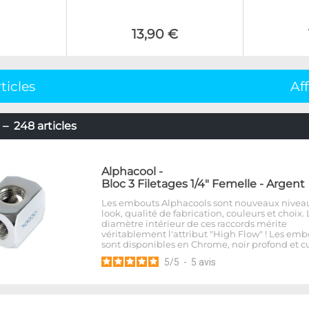
13,90 €
ticles
Af
– 248 articles
Alphacool
-
Bloc 3 Filetages 1/4" Femelle - Argent
Les embouts Alphacools sont nouveaux nivea
look, qualité de fabrication, couleurs et choix. 
diamètre intérieur de ces raccords mérite
véritablement l'attribut "High Flow" ! Les emb
sont disponibles en Chrome, noir profond et cu
5
/
5
-
5
avis