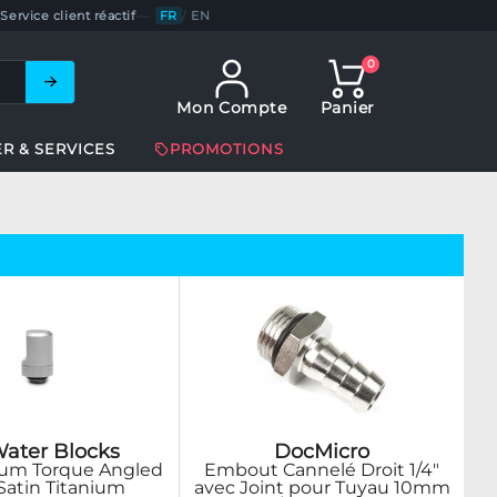
Service client réactif
—
FR
/
EN
0
Mon Compte
Panier
ER & SERVICES
PROMOTIONS
ater Blocks
DocMicro
um Torque Angled
Embout Cannelé Droit 1/4"
 Satin Titanium
avec Joint pour Tuyau 10mm