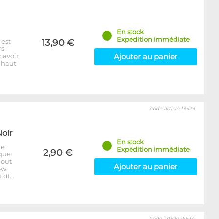
En stock
Expédition immédiate
 est
13,90 €
rs
 avoir
Ajouter au panier
: haut
Code article 13529
Noir
En stock
ne
Expédition immédiate
2,90 €
aque
bout
Ajouter au panier
ow,
t di…
Code article 15634