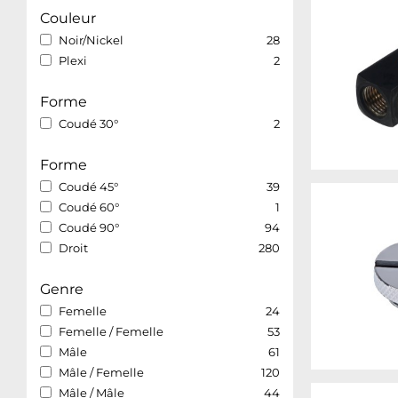
Couleur
Noir/Nickel
28
Plexi
2
Forme
Coudé 30°
2
Forme
Coudé 45°
39
Coudé 60°
1
Coudé 90°
94
Droit
280
Genre
Femelle
24
Femelle / Femelle
53
Mâle
61
Mâle / Femelle
120
Mâle / Mâle
44