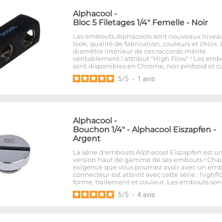
Alphacool
-
Bloc 5 Filetages 1/4" Femelle - Noir
Les embouts Alphacools sont nouveaux nivea
look, qualité de fabrication, couleurs et choix. 
diamètre intérieur de ces raccords mérite
véritablement l'attribut "High Flow" ! Les emb
sont disponibles en Chrome, noir profond et cu
5
/
5
-
1
avis
Alphacool
-
Bouchon 1/4" - Alphacool Eiszapfen -
Argent
La série d'embouts Alphacool Eiszapfen est u
version haut de gamme de ses embouts ! Ch
exigence que vous pourriez avoir avec un em
connecteur est atteint avec cette série : highfl
forme, traitement et couleur. Les embouts son
5
/
5
-
4
avis