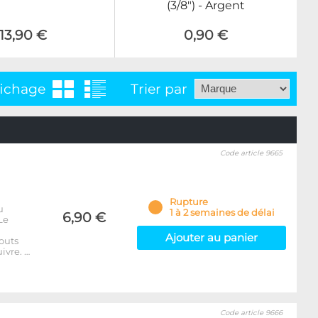
(3/8") - Argent
13,90 €
0,90 €
fichage
Trier par
Code article 9665
Rupture
u
1 à 2 semaines de délai
6,90 €
Le
Ajouter au panier
outs
ivre. …
Code article 9666