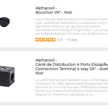
Alphacool
-
Bouchon 1/4" - Noir
Les embouts Alphacools sont nouveaux nivea
look, qualité de fabrication, couleurs et choix. 
diamètre intérieur de ces raccords mérite
véritablement l'attribut "High Flow" ! Les emb
sont disponibles en Chrome, noir profond et cu
5
/
5
-
12
avis
Alphacool
-
Carré de Distribution 4 Ports Eiszapf
Connection Terminal 4-way 1/4" - Acet
Noir
Le carré Alphacool Eiszpafen avec 4x filetages
intérieurs 1/4" offre des possibilités polyvalent
étendre le circuit d'eau avec différents compo
Matériaux et bouchons d'étanchéité brevetés 
gagner un maximum de poids, le ca…