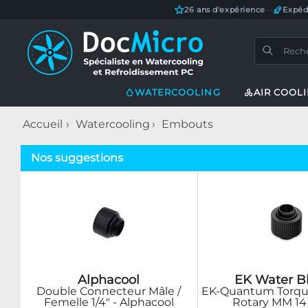
26 ans d'expérience
—
Expéd
WATERCOOLING
AIR COOL
Accueil
Watercooling
Embouts
Nos suggestions
Alphacool
EK Water B
Double Connecteur Mâle /
EK-Quantum Torqu
Femelle 1/4" - Alphacool
Rotary MM 14 