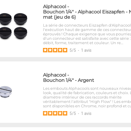
Alphacool
-
Bouchon 1/4" - Alphacool Eiszapfen - 
mat (jeu de 6)
La série de connecteurs Eiszapfen d'Alphacool
l'exécution haut de gamme de ces connecteu
éprouvés ! Chaque exigence que vous pourriez
d'un connecteur est satisfaite avec cette série 
débit, forme, traitement et couleur. Un re…
5
/
5
-
1
avis
Alphacool
-
Bouchon 1/4" - Argent
Les embouts Alphacools sont nouveaux nivea
look, qualité de fabrication, couleurs et choix. 
diamètre intérieur de ces raccords mérite
véritablement l'attribut "High Flow" ! Les emb
sont disponibles en Chrome, noir profond et cu
5
/
5
-
1
avis