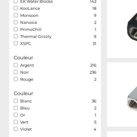
EK Water Blocks
142
KooLance
18
Monsoon
9
Nanoxia
2
PrimoChill
1
Thermal Grizzly
9
XSPC
31
Couleur
Argent
216
Noir
236
Rouge
2
Couleur
Blanc
36
Bleu
2
Or
1
Vert
5
Violet
4