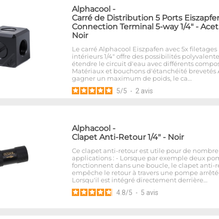
Alphacool
-
Carré de Distribution 5 Ports Eiszapfe
Connection Terminal 5-way 1/4" - Acet
Noir
Le carré Alphacool Eiszpafen avec 5x filetages
intérieurs 1/4" offre des possibilités polyvalent
étendre le circuit d'eau avec différents compo
Matériaux et bouchons d'étanchéité brevetés 
gagner un maximum de poids, le ca…
5
/
5
-
2
avis
Alphacool
-
Clapet Anti-Retour 1/4" - Noir
Ce clapet anti-retour est utile pour de nombr
applications : - Lorsque par exemple deux p
fonctionnent dans une boucle, le clapet anti-r
empêche le retour à travers une pompe arrêtée
Lorsqu'il est intégré directement derrière…
4.8
/
5
-
5
avis