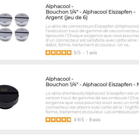
Alphacool
-
Bouchon 1/4" - Alphacool Eiszapfen -
Argent (jeu de 6)
La série de connecteurs Eiszapfen d'Alphacool
l'exécution haut de gamme de ces connecteu
éprouvés ! Chaque exigence que vous pourriez
d'un connecteur est satisfaite avec cette série 
débit, forme, traitement et couleur. Un re…
5
/
5
-
1
avis
Alphacool
-
Bouchon 1/4" - Alphacool Eiszapfen - 
La série d'embouts Alphacool Eiszapfen est u
version haut de gamme de ses embouts ! Ch
exigence que vous pourriez avoir avec un em
connecteur est atteint avec cette série : highfl
forme, traitement et couleur. Les embouts son
4.9
/
5
-
8
avis