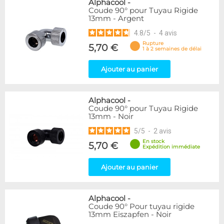
Alphacool
-
Coude 90° pour Tuyau Rigide
13mm - Argent
4.8
/
5
-
4
avis
Rupture
5,70 €
1 à 2 semaines de délai
Ajouter au panier
Alphacool
-
Coude 90° pour Tuyau Rigide
13mm - Noir
5
/
5
-
2
avis
En stock
5,70 €
Expédition immédiate
Ajouter au panier
Alphacool
-
Coude 90° Pour tuyau rigide
13mm Eiszapfen - Noir