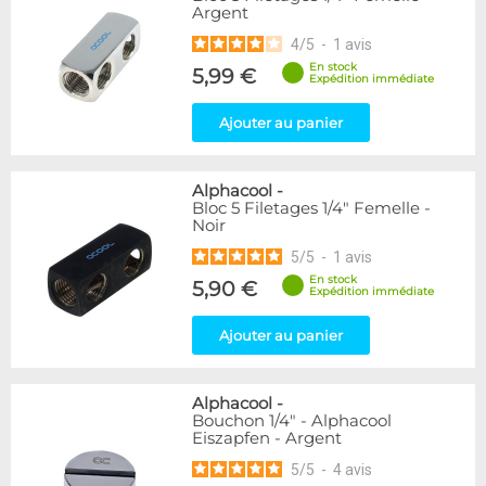
Argent
216
Argent
Noir/Nickel
28
4
/
5
-
1
avis
Or
1
En stock
5,99 €
Rouge
2
Expédition immédiate
Vert
5
Ajouter au panier
Violet
4
Couleur
Alphacool
-
Blanc
36
Bloc 5 Filetages 1/4" Femelle -
Noir
Noir
236
Plexi
2
5
/
5
-
1
avis
En stock
5,90 €
Expédition immédiate
Couleur
Bleu
2
Ajouter au panier
Forme
Coudé 30°
2
Alphacool
-
Bouchon 1/4" - Alphacool
Coudé 60°
1
Eiszapfen - Argent
Coudé 90°
94
5
/
5
-
4
avis
Raccord en Y
5