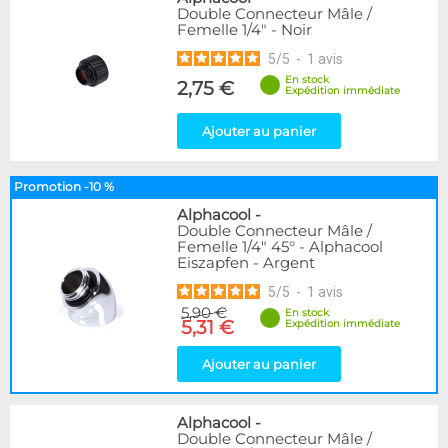
Double Connecteur Mâle /
Femelle 1/4" - Noir
5
/
5
-
1
avis
En stock
2,75 €
Expédition immédiate
Ajouter au panier
Promotion -10 %
Alphacool
-
Double Connecteur Mâle /
Femelle 1/4" 45° - Alphacool
Eiszapfen - Argent
5
/
5
-
1
avis
5,90 €
En stock
5,31 €
Expédition immédiate
Ajouter au panier
Alphacool
-
Double Connecteur Mâle /