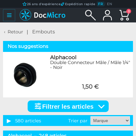
FR
/
EN
26 ans d'expérience
Expédition rapide
0
Retour
Embouts
Nos suggestions
Alphacool
Double Connecteur Mâle / Mâle 1/4"
- Noir
1,50 €
Filtrer les articles
Filtrer
les
articles
580 articles
Trier par
Catégorie
Alphacool – 248 articles