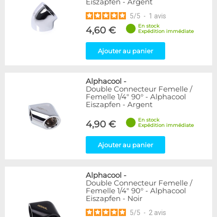
Eiszapfen - Argent
5
/
5
-
1
avis
En stock
4,60 €
Expédition immédiate
Ajouter au panier
Alphacool
-
Double Connecteur Femelle /
Femelle 1/4" 90° - Alphacool
Eiszapfen - Argent
En stock
4,90 €
Expédition immédiate
Ajouter au panier
Alphacool
-
Double Connecteur Femelle /
Femelle 1/4" 90° - Alphacool
Eiszapfen - Noir
5
/
5
-
2
avis