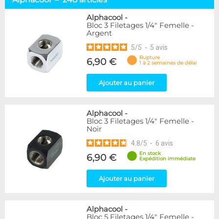
Embouts tuyaux souples
114
Embouts tubes rigides
110
Alphacool
-
Bloc 3 Filetages 1/4" Femelle -
Embouts Cannelés
18
Argent
Adaptateurs
338
5
/
5
-
5
avis
Marque
Rupture
6,90 €
1 à 2 semaines de délai
Alphacool
248
DocMicro
52
Ajouter au panier
BARROW
55
Bykski
3
Alphacool
-
Cooling.fr
10
Bloc 3 Filetages 1/4" Femelle -
EK Water Blocks
142
Noir
KooLance
18
4.8
/
5
-
6
avis
Monsoon
9
En stock
6,90 €
Nanoxia
2
Expédition immédiate
PrimoChill
1
Thermal Grizzly
Ajouter au panier
9
XSPC
31
Alphacool
-
Couleur
Bloc 5 Filetages 1/4" Femelle -