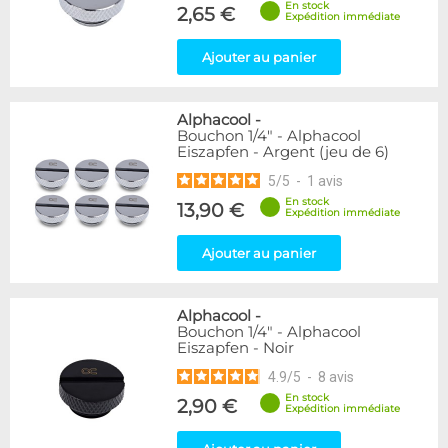
En stock
2,65 €
Expédition immédiate
Forme
Coudé 45°
39
Ajouter au panier
Droit
280
Alphacool
-
Genre
Bouchon 1/4" - Alphacool
Femelle
24
Eiszapfen - Argent (jeu de 6)
Femelle / Femelle
53
5
/
5
-
1
avis
Mâle
61
En stock
13,90 €
Mâle / Femelle
120
Expédition immédiate
Mâle / Mâle
44
Ajouter au panier
Filetage
1/4"
153
Alphacool
-
1/8"
1
Bouchon 1/4" - Alphacool
Eiszapfen - Noir
Forme
4.9
/
5
-
8
avis
Adaptateur
4
En stock
2,90 €
Expédition immédiate
Bouchon
12
Carré
4