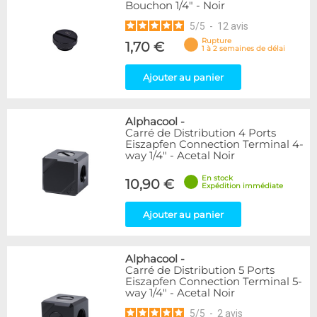
Bouchon 1/4" - Noir
5
/
5
-
12
avis
Rupture
1,70 €
1 à 2 semaines de délai
Ajouter au panier
Alphacool
-
Carré de Distribution 4 Ports
Eiszapfen Connection Terminal 4-
way 1/4" - Acetal Noir
En stock
10,90 €
Expédition immédiate
Ajouter au panier
Alphacool
-
Carré de Distribution 5 Ports
Eiszapfen Connection Terminal 5-
way 1/4" - Acetal Noir
5
/
5
-
2
avis