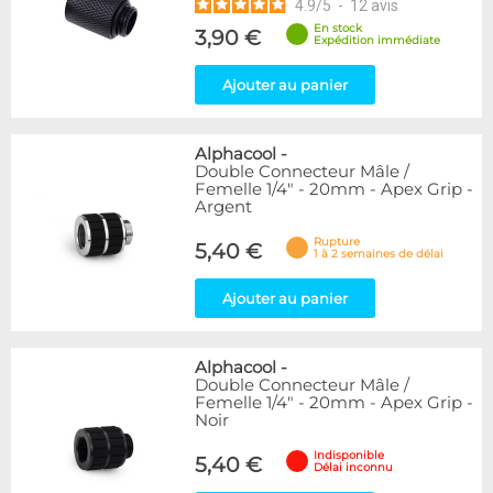
4.9
/
5
-
12
avis
En stock
3,90 €
Expédition immédiate
Ajouter au panier
Alphacool
-
Double Connecteur Mâle /
Femelle 1/4" - 20mm - Apex Grip -
Argent
Rupture
5,40 €
1 à 2 semaines de délai
Ajouter au panier
Alphacool
-
Double Connecteur Mâle /
Femelle 1/4" - 20mm - Apex Grip -
Noir
Indisponible
5,40 €
Délai inconnu