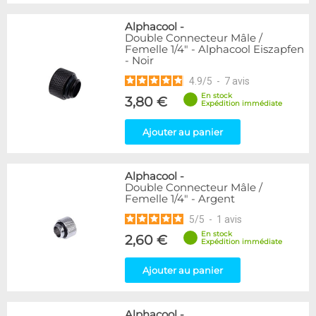
Alphacool
-
Double Connecteur Mâle /
Femelle 1/4" - Alphacool Eiszapfen
- Noir
4.9
/
5
-
7
avis
En stock
3,80 €
Expédition immédiate
Ajouter au panier
Alphacool
-
Double Connecteur Mâle /
Femelle 1/4" - Argent
5
/
5
-
1
avis
En stock
2,60 €
Expédition immédiate
Ajouter au panier
Alphacool
-