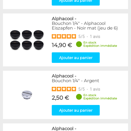
Ajouter au panier
Passe cloison
8
Raccord autobloquant
1
Raccord en T
5
Alphacool
-
Bouchon 1/4" - Alphacool
Eiszapfen - Noir mat (jeu de 6)
Disponibilité / Promotions
5
/
5
-
1
avis
Articles en stock
Articles en promotions
En stock
14,90 €
Expédition immédiate
Appliquer
Ajouter au panier
Alphacool
-
Bouchon 1/4" - Argent
5
/
5
-
1
avis
En stock
2,50 €
Expédition immédiate
Ajouter au panier
Alphacool
-