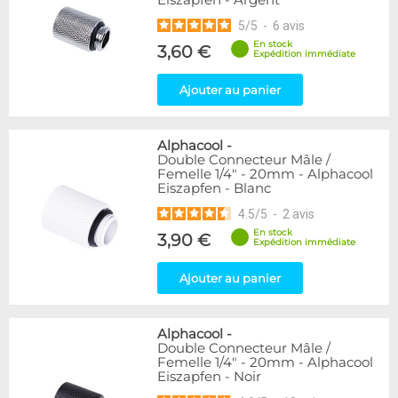
Eiszapfen - Argent
5
/
5
-
6
avis
En stock
3,60 €
Expédition immédiate
Ajouter au panier
Alphacool
-
Double Connecteur Mâle /
Femelle 1/4" - 20mm - Alphacool
Eiszapfen - Blanc
4.5
/
5
-
2
avis
En stock
3,90 €
Expédition immédiate
Ajouter au panier
Alphacool
-
Double Connecteur Mâle /
Femelle 1/4" - 20mm - Alphacool
Eiszapfen - Noir