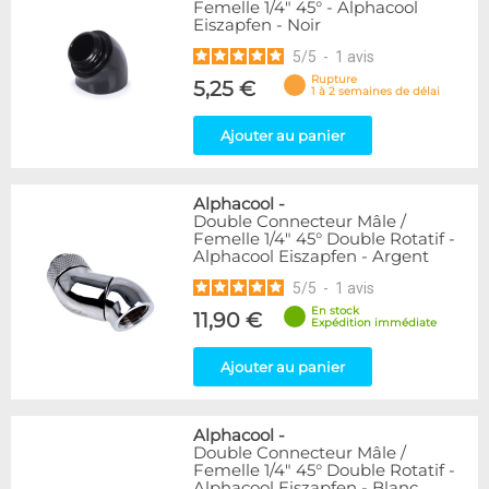
Femelle 1/4" 45° - Alphacool
Eiszapfen - Noir
5
/
5
-
1
avis
Rupture
5,25 €
1 à 2 semaines de délai
Ajouter au panier
Alphacool
-
Double Connecteur Mâle /
Femelle 1/4" 45° Double Rotatif -
Alphacool Eiszapfen - Argent
5
/
5
-
1
avis
En stock
11,90 €
Expédition immédiate
Ajouter au panier
Alphacool
-
Double Connecteur Mâle /
Femelle 1/4" 45° Double Rotatif -
Alphacool Eiszapfen - Blanc