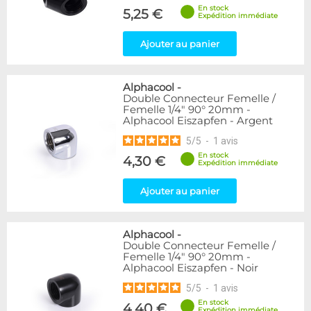
En stock
5,25 €
Expédition immédiate
Ajouter au panier
Alphacool
-
Double Connecteur Femelle /
Femelle 1/4" 90° 20mm -
Alphacool Eiszapfen - Argent
5
/
5
-
1
avis
En stock
4,30 €
Expédition immédiate
Ajouter au panier
Alphacool
-
Double Connecteur Femelle /
Femelle 1/4" 90° 20mm -
Alphacool Eiszapfen - Noir
5
/
5
-
1
avis
En stock
4,40 €
Expédition immédiate