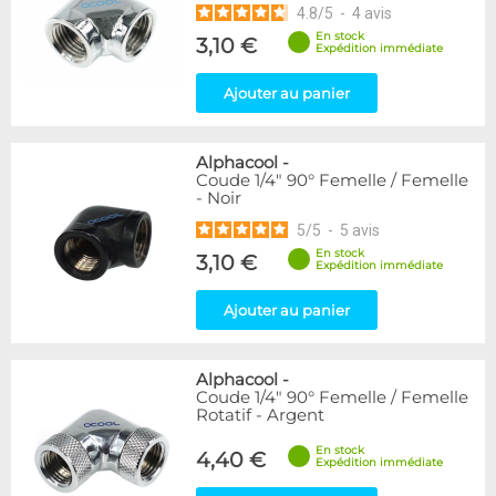
4.8
/
5
-
4
avis
En stock
3,10 €
Expédition immédiate
Ajouter au panier
Alphacool
-
Coude 1/4" 90° Femelle / Femelle
- Noir
5
/
5
-
5
avis
En stock
3,10 €
Expédition immédiate
Ajouter au panier
Alphacool
-
Coude 1/4" 90° Femelle / Femelle
Rotatif - Argent
En stock
4,40 €
Expédition immédiate