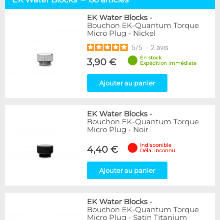
Passe-Cloison
4
Bouchons
11
EK Water Blocks
-
Bouchon EK-Quantum Torque
Adaptateurs
64
Micro Plug - Nickel
Autres
7
5
/
5
-
2
avis
Marque
En stock
3,90 €
Expédition immédiate
Alphacool
146
DocMicro
23
Ajouter au panier
BARROW
38
Bykski
1
EK Water Blocks
-
Cooling.fr
10
Bouchon EK-Quantum Torque
EK Water Blocks
86
Micro Plug - Noir
KooLance
11
Indisponible
Thermal Grizzly
7
4,40 €
Délai inconnu
XSPC
16
Ajouter au panier
Couleur
Argent
49
EK Water Blocks
-
Blanc
1
Bouchon EK-Quantum Torque
Noir
22
Micro Plug - Satin Titanium