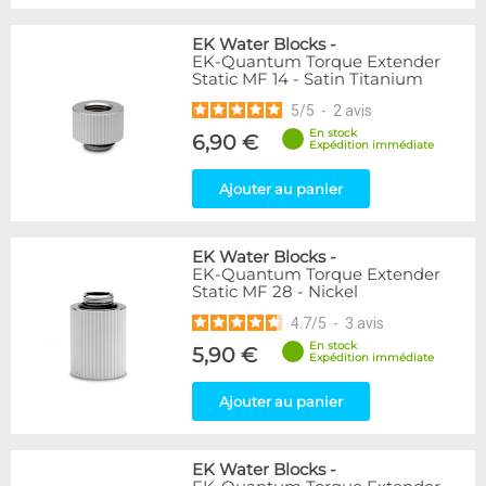
EK Water Blocks
-
EK-Quantum Torque Extender
Static MF 14 - Satin Titanium
5
/
5
-
2
avis
En stock
6,90 €
Expédition immédiate
Ajouter au panier
EK Water Blocks
-
EK-Quantum Torque Extender
Static MF 28 - Nickel
4.7
/
5
-
3
avis
En stock
5,90 €
Expédition immédiate
Ajouter au panier
EK Water Blocks
-