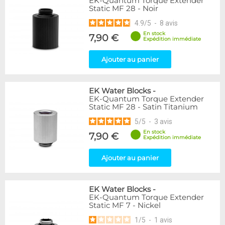
EK-Quantum Torque Extender
Static MF 28 - Noir
4.9
/
5
-
8
avis
En stock
7,90 €
Expédition immédiate
Ajouter au panier
EK Water Blocks
-
EK-Quantum Torque Extender
Static MF 28 - Satin Titanium
5
/
5
-
3
avis
En stock
7,90 €
Expédition immédiate
Ajouter au panier
EK Water Blocks
-
EK-Quantum Torque Extender
Static MF 7 - Nickel
1
/
5
-
1
avis