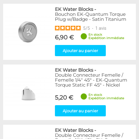
EK Water Blocks
-
Bouchon EK-Quantum Torque
Plug w/Badge - Satin Titanium
5
/
5
-
1
avis
En stock
6,90 €
Expédition immédiate
Ajouter au panier
EK Water Blocks
-
Double Connecteur Femelle /
Femelle 1/4" 45° - EK-Quantum
Torque Static FF 45° - Nickel
En stock
5,20 €
Expédition immédiate
Ajouter au panier
EK Water Blocks
-
Double Connecteur Femelle /