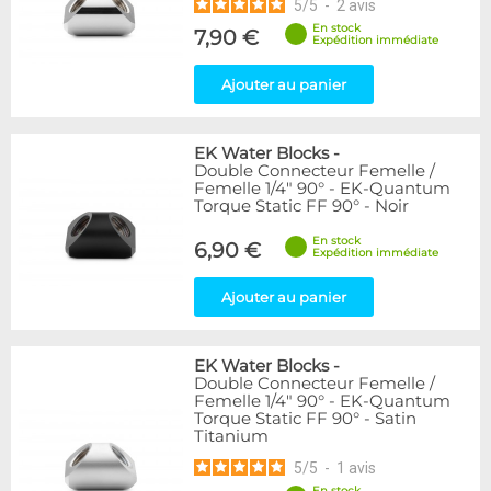
5
/
5
-
2
avis
En stock
7,90 €
Expédition immédiate
Ajouter au panier
EK Water Blocks
-
Double Connecteur Femelle /
Femelle 1/4" 90° - EK-Quantum
Torque Static FF 90° - Noir
En stock
6,90 €
Expédition immédiate
Ajouter au panier
EK Water Blocks
-
Double Connecteur Femelle /
Femelle 1/4" 90° - EK-Quantum
Torque Static FF 90° - Satin
Titanium
5
/
5
-
1
avis
En stock