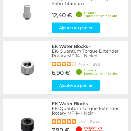
Satin Titanium
En stock
12,40 €
Expédition immédiate
Ajouter au panier
EK Water Blocks
-
EK-Quantum Torque Extender
Rotary MF 14 - Nickel
4
/
5
-
1
avis
En stock
6,90 €
Expédition immédiate
Ajouter au panier
EK Water Blocks
-
EK-Quantum Torque Extender
Rotary MF 14 - Noir
5
/
5
-
2
avis
Indisponible
7,90 €
Délai inconnu