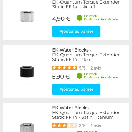
EK-Quantum Torque Extender
Static FF 14 - Nickel
En stock
4,90 €
Expédition immédiate
Ajouter au panier
EK Water Blocks
-
EK-Quantum Torque Extender
Static FF 14 - Noir
5
/
5
-
2
avis
En stock
5,90 €
Expédition immédiate
Ajouter au panier
EK Water Blocks
-
EK-Quantum Torque Extender
Static FF 14 - Satin Titanium
3
/
5
-
1
avis
En stock