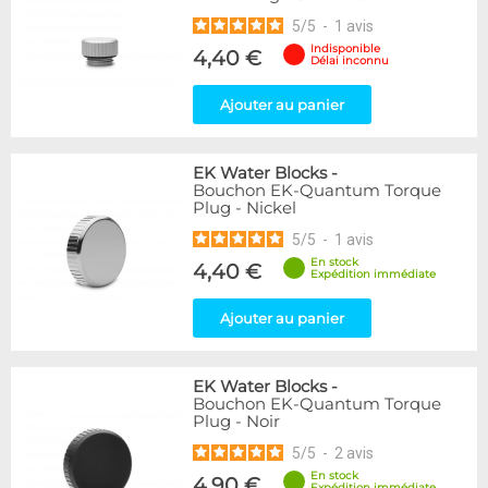
Noir/Nickel
1
5
/
5
-
1
avis
Indisponible
4,40 €
Genre
Délai inconnu
Femelle
1
Ajouter au panier
Femelle / Femelle
15
Mâle
15
Mâle / Femelle
35
EK Water Blocks
-
Mâle / Mâle
17
Bouchon EK-Quantum Torque
Plug - Nickel
Forme
5
/
5
-
1
avis
Bouchon
10
En stock
4,40 €
Expédition immédiate
Coudé 45°
6
Coudé 90°
8
Ajouter au panier
Droit
39
Passe cloison
1
Raccord en T
2
EK Water Blocks
-
Bouchon EK-Quantum Torque
Plug - Noir
Disponibilité / Promotions
Articles en stock
5
/
5
-
2
avis
Articles en promotions
En stock
4,90 €
Expédition immédiate