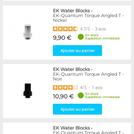
EK Water Blocks
-
EK-Quantum Torque Angled T -
Nickel
4.7
/
5
-
3
avis
En stock
9,90 €
Expédition immédiate
Ajouter au panier
EK Water Blocks
-
EK-Quantum Torque Angled T -
Noir
4
/
5
-
1
avis
En stock
10,90 €
Expédition immédiate
Ajouter au panier
EK Water Blocks
-
EK-Quantum Torque Angled T -