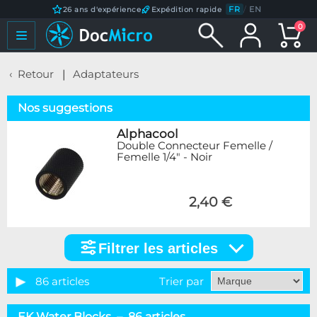
FR
/
EN
26 ans d'expérience
Expédition rapide
0
Retour
Adaptateurs
Nos suggestions
Alphacool
Double Connecteur Femelle /
Femelle 1/4" - Noir
2,40 €
Filtrer les articles
Filtrer
les
articles
86 articles
Trier par
Catégorie
EK Water Blocks – 86 articles