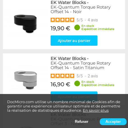
EK Water Blocks
-
EK-Quantum Torque Rotary
Offset 14 - Noir
5
/
5
-
4
avis
En stock
19,90 €
Expédition immédiate
Ajouter au panier
EK Water Blocks
-
EK-Quantum Torque Rotary
Offset 14 - Satin Titanium
5
/
5
-
2
avis
En stock
16,90 €
Expédition immédiate
Ajouter au panier
DocMicro.com utilise un nombre minimal de Cookies afin de
garantir une expérience utilisateur optimale et de permettre
la réalisation de statistiques d'audience.
En savoir plus
EK Water Blocks
-
EK-Quantum Torque Rotary
Refuser
Accepter
Offset 3 - Nickel