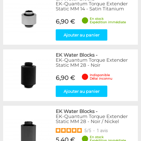
EK-Quantum Torque Extender
Static MM 14 - Satin Titanium
En stock
6,90 €
Expédition immédiate
Ajouter au panier
EK Water Blocks
-
EK-Quantum Torque Extender
Static MM 28 - Noir
Indisponible
6,90 €
Délai inconnu
Ajouter au panier
EK Water Blocks
-
EK-Quantum Torque Extender
Static MM 28 - Noir / Nickel
5
/
5
-
1
avis
En stock
5,40 €
Expédition immédiate