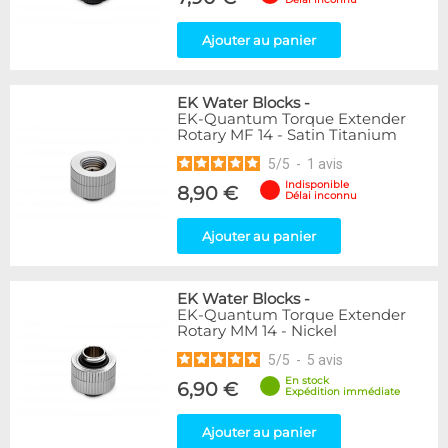
Ajouter au panier
EK Water Blocks
-
EK-Quantum Torque Extender
Rotary MF 14 - Satin Titanium
5
/
5
-
1
avis
Indisponible
8,90 €
Délai inconnu
Ajouter au panier
EK Water Blocks
-
EK-Quantum Torque Extender
Rotary MM 14 - Nickel
5
/
5
-
5
avis
En stock
6,90 €
Expédition immédiate
Ajouter au panier