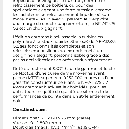
impédance privilégiant le flux d'air, comme le
refroidissement de boîtiers, ou pour des
applications exigeant une forte pression, comme
les radiateurs de refroidissement liquide, où son
moteur etaPERF™ avec SupraTorque™ exploite
une marge de couple supplémentaire, le NF-A12x25
G2 est un choix gagnant.
L'édition chromax.black associe la turbine en
polymère à cristaux liquides Sterrox® du NF-A12x25
G2, ses fonctionnalités complètes et son
refroidissement silencieux exceptionnel à un
design noir élégant, personnalisable grâce à des
patins anti-vibrations colorés vendus séparément.
Doté du roulement SSO2 haut de gamme et fiable
de Noctua, d'une durée de vie moyenne avant
panne (MTTF) supérieure à 150 000 heures et d'une
garantie constructeur de 6 ans, le NF-A12x25 G2
PWM chromax.black est le choix idéal pour les
utilisateurs en quête de qualité, de silence et de
performances de pointe dans un style entièrement
noir.
Caractéristiques :
Dimensions : 120 x 120 x 25 mm (carré)
Vitesse : 0 – 1 800 tr/min
Débit d'air (max.) : 107,3 ??m³/h (63,15 CFM)