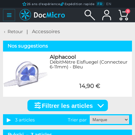
FR
/
EN
26 ans d'expérience
Expédition rapide
0
Retour
Accessoires
Nos suggestions
Alphacool
DébitMètre Eisfluegel (Connecteur
6-11mm) - Bleu
14,90 €
Filtrer les articles
Filtrer
les
articles
3 articles
Trier par
Catégorie
Bykski – 3 articles