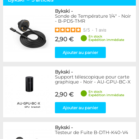
Visserie
1
Sondes
1
Bykski
-
Sonde de Température 1/4" - Noir
Autres outils
1
- B-PD5-TMR
5
/
5
-
1
avis
Marque
En stock
Alphacool
2,90 €
33
Expédition immédiate
DocMicro
17
BARROW
7
Ajouter au panier
Bykski
3
Cooling.fr
1
Bykski
-
EK Water Blocks
15
Support télescopique pour carte
KooLance
7
graphique - Noir - AU-GPU-BC-X
Monsoon
1
En stock
Phobya
7
2,90 €
Expédition immédiate
Thermal Grizzly
13
XSPC
3
Ajouter au panier
Disponibilité / Promotions
Bykski
-
Articles en stock
Testeur de Fuite B-DTH-K40-V4
Articles en promotions