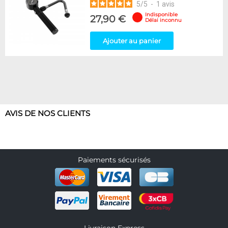
5
/
5
-
1
avis
Appliquer
Indisponible
27,90 €
Délai inconnu
Ajouter au panier
AVIS DE NOS CLIENTS
Paiements sécurisés