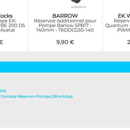
locks
BARROW
EK W
mpe EK-
Réservoir Additionnel pour
Réserv
TBE 200 D5
Pompe Barrow SPB17 -
Quantum K
Acetal
140mm - TKDDCG50-140
PWM 
€
9,90 €
les)
 - Combos Réservoir+Pompe (28 articles)