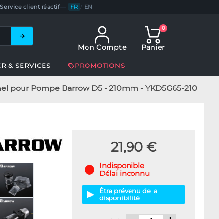
Service client réactif
—
FR
/
EN
0
Mon Compte
Panier
ER & SERVICES
PROMOTIONS
nel pour Pompe Barrow D5 - 210mm - YKD5G65-210
21,90 €
Indisponible
Délai inconnu
Être prévenu de la
disponibilité