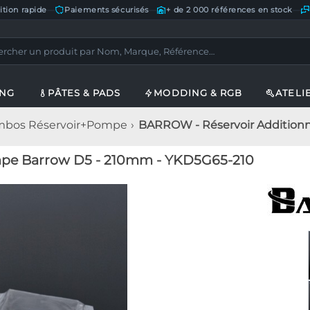
ition rapide
—
Paiements sécurisés
—
+ de 2 000 références en stock
—
ING
PÂTES & PADS
MODDING & RGB
ATELI
bos Réservoir+Pompe
BARROW - Réservoir Addition
pe Barrow D5 - 210mm - YKD5G65-210