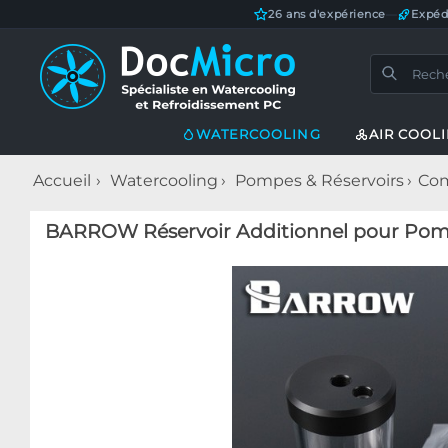
26 ans d'expérience
—
Expéd
WATERCOOLING
AIR COOL
Accueil
Watercooling
Pompes & Réservoirs
Com
BARROW Réservoir Additionnel pour Pom