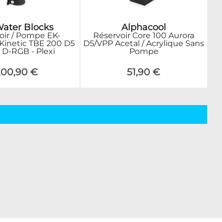
ater Blocks
Alphacool
oir / Pompe EK-
Réservoir Core 100 Aurora
inetic TBE 200 D5
D5/VPP Acetal / Acrylique Sans
D-RGB - Plexi
Pompe
200,90 €
51,90 €