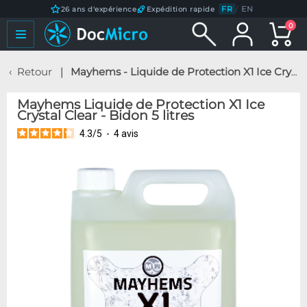
FR
/
EN
26 ans d'expérience
Expédition rapide
0
Retour
Mayhems - Liquide de Protection X1 Ice Crystal Clear - Bidon 5 litres
Mayhems Liquide de Protection X1 Ice
Crystal Clear - Bidon 5 litres
4.3
/
5
-
4
avis