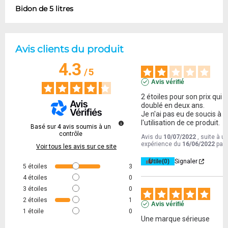
Bidon de 5 litres
Avis clients du produit
4.3
/
5
Avis vérifié
2 étoiles pour son prix qui a 
doublé en deux ans.

Je n'ai pas eu de soucis à 
l'utilisation de ce produit.
Basé sur
4
avis soumis à un
contrôle
Avis du
10/07/2022
, suite à u
expérience du
16/06/2022
par
Voir tous les avis sur ce site
Utile
(0)
Signaler
5
étoiles
3
4
étoiles
0
3
étoiles
0
2
étoiles
1
Avis vérifié
1
étoile
0
Une marque sérieuse