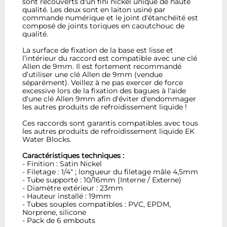
sont recouverts d'un fini nickel unique de haute
qualité. Les deux sont en laiton usiné par
commande numérique et le joint d'étanchéité est
composé de joints toriques en caoutchouc de
qualité.
La surface de fixation de la base est lisse et
l’intérieur du raccord est compatible avec une clé
Allen de 9mm. Il est fortement recommandé
d’utiliser une clé Allen de 9mm (vendue
séparément). Veillez à ne pas exercer de force
excessive lors de la fixation des bagues à l'aide
d'une clé Allen 9mm afin d'éviter d'endommager
les autres produits de refroidissement liquide !
Ces raccords sont garantis compatibles avec tous
les autres produits de refroidissement liquide EK
Water Blocks.
Caractéristiques techniques :
- Finition : Satin Nickel
- Filetage : 1/4" ; longueur du filetage mâle 4,5mm
- Tube supporté : 10/16mm (Interne / Externe)
- Diamètre extérieur : 23mm
- Hauteur installé : 19mm
- Tubes souples compatibles : PVC, EPDM,
Norprene, silicone
- Pack de 6 embouts