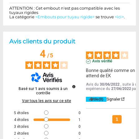
ATTENTION : Cet embout n'est pas compatible avec les
tuyaux rigides
La catégorie
<Embouts pour tuyau rigide>
se trouve
<ici>
.
Avis clients du produit
4
/
5
Avis vérifié
Bonne qualité comme on 
attend de EK
Avis du
30/06/2022
, suite à u
Basé sur
1
avis soumis à un
expérience du
27/06/2022
par
contrôle
Utile
(0)
Signaler
Voir tous les avis sur ce site
5
étoiles
0
1
4
étoiles
1
3
étoiles
0
2
étoiles
0