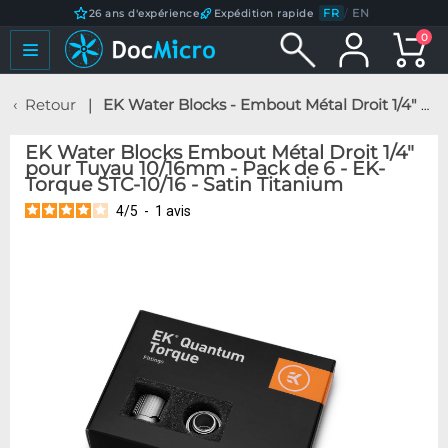
FR
/
EN
26 ans d'expérience
Expédition rapide
0
Retour
EK Water Blocks - Embout Métal Droit 1/4" pour Tuyau 10/16mm - Pack de 6 - EK-Torque STC-10/16 - Satin Titanium
EK Water Blocks Embout Métal Droit 1/4"
pour Tuyau 10/16mm - Pack de 6 - EK-
Torque STC-10/16 - Satin Titanium
4
/
5
-
1
avis