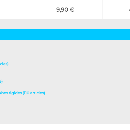
9,90 €
cles)
e)
es rigides (110 articles)