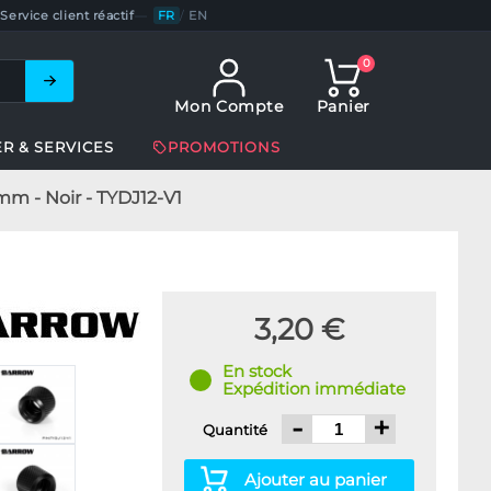
Service client réactif
—
FR
/
EN
0
Mon Compte
Panier
ER & SERVICES
PROMOTIONS
 - Noir - TYDJ12-V1
3,20 €
En stock
Expédition immédiate
-
+
Quantité
Ajouter au panier