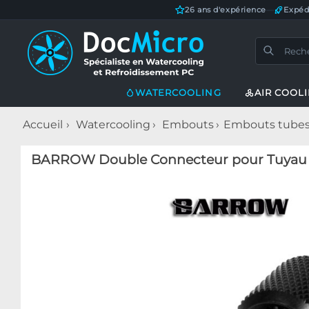
26 ans d'expérience
—
Expéd
WATERCOOLING
AIR COOL
Accueil
Watercooling
Embouts
Embouts tubes 
BARROW Double Connecteur pour Tuyau 1