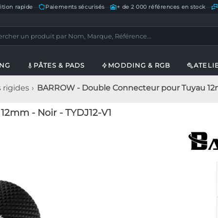
ition rapide
—
Paiements sécurisés
—
+ de 2 000 références en stock
—
ING
PÂTES & PADS
MODDING & RGB
ATELI
rigides
BARROW - Double Connecteur pour Tuyau 12mm
2mm - Noir - TYDJ12-V1