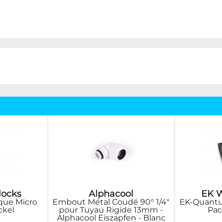
locks
Alphacool
EK W
que Micro
Embout Métal Coudé 90° 1/4"
EK-Quantu
ckel
pour Tuyau Rigide 13mm -
Pac
Alphacool Eiszapfen - Blanc