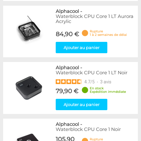
Alphacool
-
Waterblock CPU Core 1 LT Aurora
Acrylic
Rupture
84,90 €
1 à 2 semaines de délai
Ajouter au panier
Alphacool
-
Waterblock CPU Core 1 LT Noir
4.7
/
5
-
3
avis
En stock
79,90 €
Expédition immédiate
Ajouter au panier
Alphacool
-
Waterblock CPU Core 1 Noir
105,90
Rupture