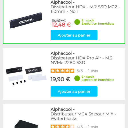
Disponibilité / Promotions
Alphacool
-
Dissipateur HDX - M.2 SSD M02 -
Articles en stock
110mm - Noir
Articles en promotions
15,60 €
En stock
12,48 €
Expédition immédiate
Appliquer
Ajouter au panier
Alphacool
-
Dissipateur HDX Pro Air - M.2
NVMe 2280 SSD
5
/
5
-
1
avis
En stock
19,90 €
Expédition immédiate
Ajouter au panier
Alphacool
-
Distributeur MCX 5x pour Mini-
Waterblocks
4
/
5
-
1
avis