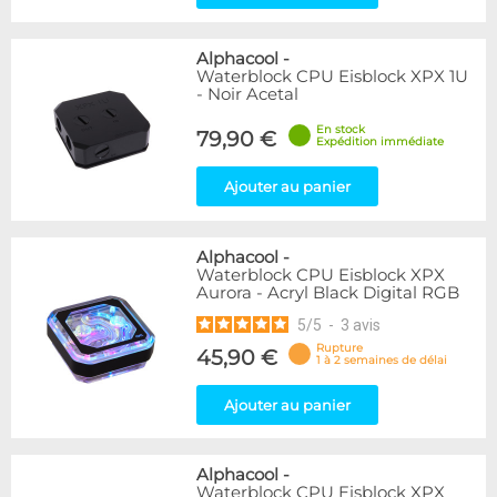
Alphacool
-
Waterblock CPU Eisblock XPX 1U
- Noir Acetal
En stock
79,90 €
Expédition immédiate
Ajouter au panier
Alphacool
-
Waterblock CPU Eisblock XPX
Aurora - Acryl Black Digital RGB
5
/
5
-
3
avis
Rupture
45,90 €
1 à 2 semaines de délai
Ajouter au panier
Alphacool
-
Waterblock CPU Eisblock XPX