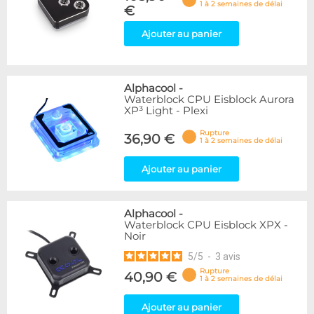
1 à 2 semaines de délai
€
Ajouter au panier
Alphacool
-
Waterblock CPU Eisblock Aurora
XP³ Light - Plexi
Rupture
36,90 €
1 à 2 semaines de délai
Ajouter au panier
Alphacool
-
Waterblock CPU Eisblock XPX -
Noir
5
/
5
-
3
avis
Rupture
40,90 €
1 à 2 semaines de délai
Ajouter au panier