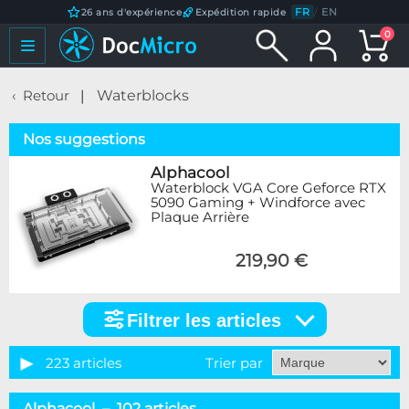
FR
/
EN
26 ans d'expérience
Expédition rapide
0
Retour
Waterblocks
Nos suggestions
Alphacool
Waterblock VGA Core Geforce RTX
5090 Gaming + Windforce avec
Plaque Arrière
219,90 €
Filtrer les articles
Filtrer
les
articles
223 articles
Trier par
Catégorie
Alphacool – 102 articles