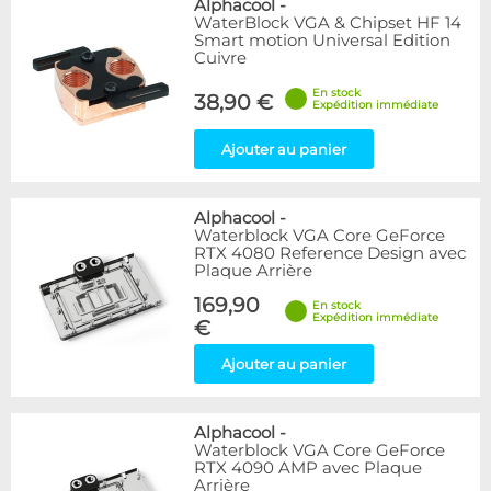
Alphacool
-
WaterBlock VGA & Chipset HF 14
Smart motion Universal Edition
Cuivre
En stock
38,90 €
Expédition immédiate
Ajouter au panier
Alphacool
-
Waterblock VGA Core GeForce
RTX 4080 Reference Design avec
Plaque Arrière
169,90
En stock
Expédition immédiate
€
Ajouter au panier
Alphacool
-
Waterblock VGA Core GeForce
RTX 4090 AMP avec Plaque
Arrière