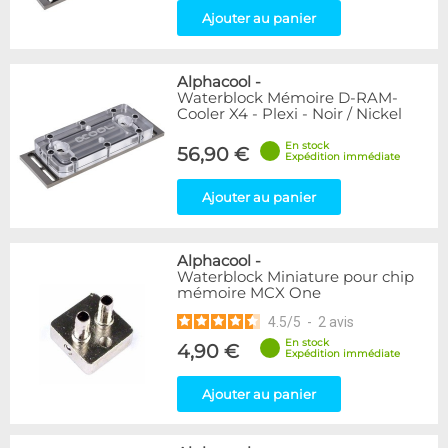
Ajouter au panier
Alphacool
-
Waterblock Mémoire D-RAM-
Cooler X4 - Plexi - Noir / Nickel
En stock
56,90 €
Expédition immédiate
Ajouter au panier
Alphacool
-
Waterblock Miniature pour chip
mémoire MCX One
4.5
/
5
-
2
avis
En stock
4,90 €
Expédition immédiate
Ajouter au panier