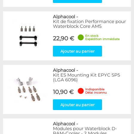
Alphacool
-
Kit de fixation Performance pour
Waterblock Core AM5
En stock
22,90 €
Expédition immédiate
Ajouter au panier
Alphacool
-
Kit ES Mounting Kit EPYC SP5
(LGA 6096)
Indisponible
10,90 €
Délai inconnu
Ajouter au panier
Alphacool
-
Modules pour Waterblock D-
RAM-Cooler - 2 Modules