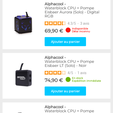
Alphacool
-
Waterblock CPU + Pompe
Eisbaer Aurora (Solo) - Digital
RGB
4.3
/
5
-
3
avis
Indisponible
69,90 €
Délai inconnu
Ajouter au panier
Alphacool
-
Waterblock CPU + Pompe
Eisbaer LT (Solo) - Noir
4
/
5
-
1
avis
En stock
74,90 €
Expédition immédiate
Ajouter au panier
Alphacool
-
Waterblock CPU + Pompe