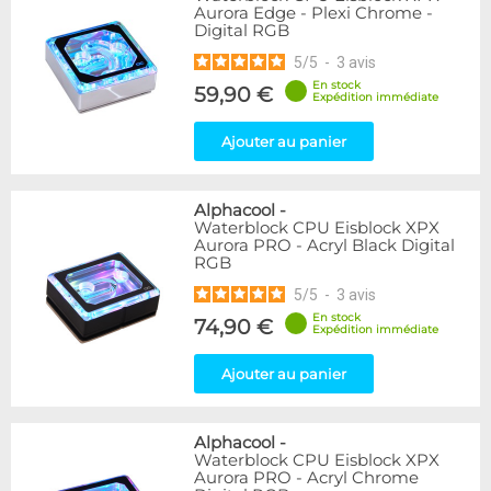
Aurora Edge - Plexi Chrome -
Digital RGB
5
/
5
-
3
avis
En stock
59,90 €
Expédition immédiate
Ajouter au panier
Alphacool
-
Waterblock CPU Eisblock XPX
Aurora PRO - Acryl Black Digital
RGB
5
/
5
-
3
avis
En stock
74,90 €
Expédition immédiate
Ajouter au panier
Alphacool
-
Waterblock CPU Eisblock XPX
Aurora PRO - Acryl Chrome