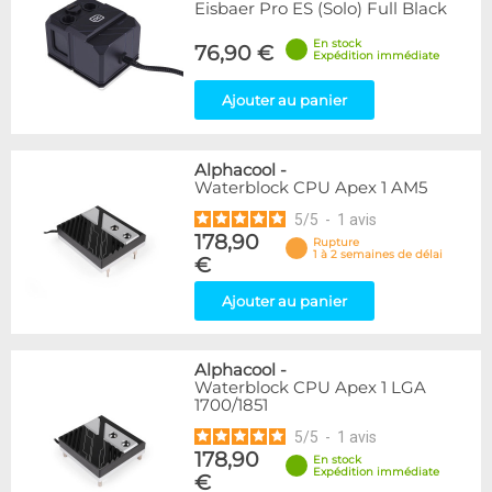
Eisbaer Pro ES (Solo) Full Black
En stock
76,90 €
Expédition immédiate
Ajouter au panier
Alphacool
-
Waterblock CPU Apex 1 AM5
5
/
5
-
1
avis
178,90
Rupture
1 à 2 semaines de délai
€
Ajouter au panier
Alphacool
-
Waterblock CPU Apex 1 LGA
1700/1851
5
/
5
-
1
avis
178,90
En stock
Expédition immédiate
€