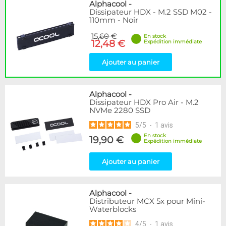
Disponibilité / Promotions
Alphacool
-
Dissipateur HDX - M.2 SSD M02 -
Articles en stock
110mm - Noir
Articles en promotions
15,60 €
En stock
12,48 €
Expédition immédiate
Appliquer
Ajouter au panier
Alphacool
-
Dissipateur HDX Pro Air - M.2
NVMe 2280 SSD
5
/
5
-
1
avis
En stock
19,90 €
Expédition immédiate
Ajouter au panier
Alphacool
-
Distributeur MCX 5x pour Mini-
Waterblocks
4
/
5
-
1
avis