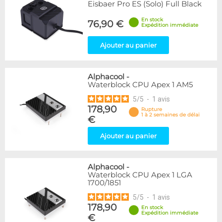
Eisbaer Pro ES (Solo) Full Black
En stock
76,90 €
Expédition immédiate
Ajouter au panier
Alphacool
-
Waterblock CPU Apex 1 AM5
5
/
5
-
1
avis
178,90
Rupture
1 à 2 semaines de délai
€
Ajouter au panier
Alphacool
-
Waterblock CPU Apex 1 LGA
1700/1851
5
/
5
-
1
avis
178,90
En stock
Expédition immédiate
€