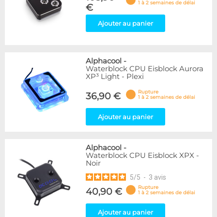
1 à 2 semaines de délai
€
Ajouter au panier
Alphacool
-
Waterblock CPU Eisblock Aurora
XP³ Light - Plexi
Rupture
36,90 €
1 à 2 semaines de délai
Ajouter au panier
Alphacool
-
Waterblock CPU Eisblock XPX -
Noir
5
/
5
-
3
avis
Rupture
40,90 €
1 à 2 semaines de délai
Ajouter au panier