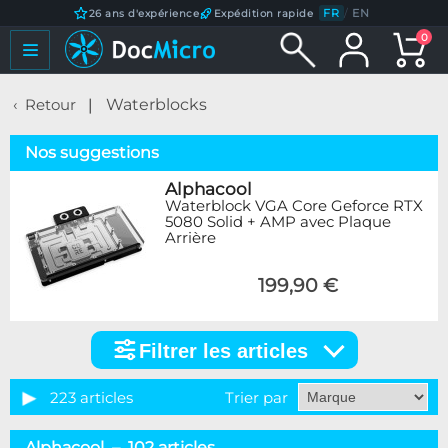
FR
/
EN
26 ans d'expérience
Expédition rapide
0
Retour
Waterblocks
Nos suggestions
Alphacool
Waterblock VGA Core Geforce RTX
5080 Solid + AMP avec Plaque
Arrière
199,90 €
Filtrer les articles
Filtrer
les
articles
223 articles
Trier par
Catégorie
Alphacool – 102 articles