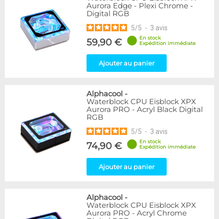
Aurora Edge - Plexi Chrome -
Digital RGB
5
/
5
-
3
avis
En stock
59,90 €
Expédition immédiate
Ajouter au panier
Alphacool
-
Waterblock CPU Eisblock XPX
Aurora PRO - Acryl Black Digital
RGB
5
/
5
-
3
avis
En stock
74,90 €
Expédition immédiate
Ajouter au panier
Alphacool
-
Waterblock CPU Eisblock XPX
Aurora PRO - Acryl Chrome