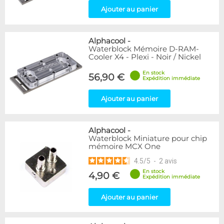
Ajouter au panier
Alphacool
-
Waterblock Mémoire D-RAM-
Cooler X4 - Plexi - Noir / Nickel
En stock
56,90 €
Expédition immédiate
Ajouter au panier
Alphacool
-
Waterblock Miniature pour chip
mémoire MCX One
4.5
/
5
-
2
avis
En stock
4,90 €
Expédition immédiate
Ajouter au panier