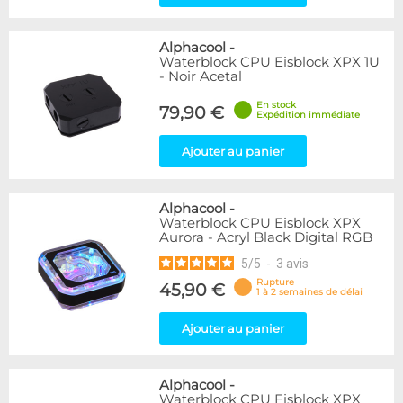
Alphacool
-
Waterblock CPU Eisblock XPX 1U
- Noir Acetal
En stock
79,90 €
Expédition immédiate
Ajouter au panier
Alphacool
-
Waterblock CPU Eisblock XPX
Aurora - Acryl Black Digital RGB
5
/
5
-
3
avis
Rupture
45,90 €
1 à 2 semaines de délai
Ajouter au panier
Alphacool
-
Waterblock CPU Eisblock XPX