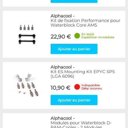
Alphacool
-
Kit de fixation Performance pour
Waterblock Core AM5
En stock
22,90 €
Expédition immédiate
Ajouter au panier
Alphacool
-
Kit ES Mounting Kit EPYC SP5
(LGA 6096)
Indisponible
10,90 €
Délai inconnu
Ajouter au panier
Alphacool
-
Modules pour Waterblock D-
RAM-Cooler - 2 Modules