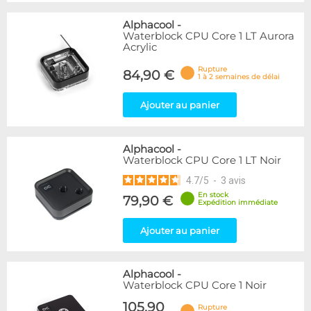
Alphacool
-
Waterblock CPU Core 1 LT Aurora
Acrylic
Rupture
84,90 €
1 à 2 semaines de délai
Ajouter au panier
Alphacool
-
Waterblock CPU Core 1 LT Noir
4.7
/
5
-
3
avis
En stock
79,90 €
Expédition immédiate
Ajouter au panier
Alphacool
-
Waterblock CPU Core 1 Noir
105,90
Rupture