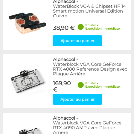
Alphacool
-
WaterBlock VGA & Chipset HF 14
Smart motion Universal Edition
Cuivre
En stock
38,90 €
Expédition immédiate
Ajouter au panier
Alphacool
-
Waterblock VGA Core GeForce
RTX 4080 Reference Design avec
Plaque Arrière
169,90
En stock
Expédition immédiate
€
Ajouter au panier
Alphacool
-
Waterblock VGA Core GeForce
RTX 4090 AMP avec Plaque
Arrière