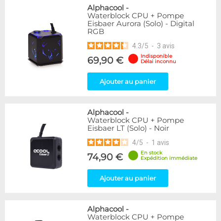
Alphacool
-
Waterblock CPU + Pompe
Eisbaer Aurora (Solo) - Digital
RGB
4.3
/
5
-
3
avis
Indisponible
69,90 €
Délai inconnu
Ajouter au panier
Alphacool
-
Waterblock CPU + Pompe
Eisbaer LT (Solo) - Noir
4
/
5
-
1
avis
En stock
74,90 €
Expédition immédiate
Ajouter au panier
Alphacool
-
Waterblock CPU + Pompe